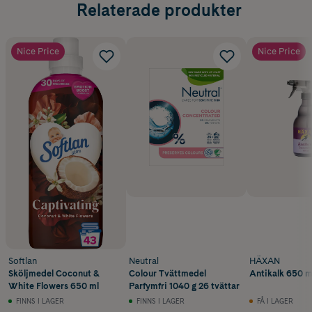
Relaterade produkter
Nice Price
Nice Price
Softlan
Neutral
HÄXAN
Sköljmedel Coconut &
Colour Tvättmedel
Antikalk 650 m
White Flowers 650 ml
Parfymfri 1040 g 26 tvättar
FINNS I LAGER
FINNS I LAGER
FÅ I LAGER