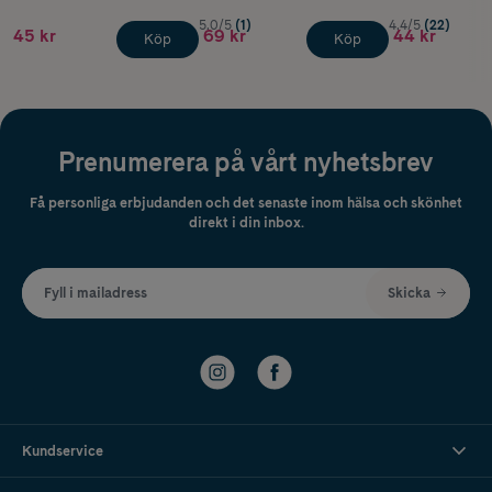
5.0/5
(1)
4.4/5
(22)
45 kr
69 kr
44 kr
Köp
Köp
Prenumerera på vårt nyhetsbrev
Få personliga erbjudanden och det senaste inom hälsa och skönhet
direkt i din inbox.
Fyll i mailadress
Skicka
Kundservice