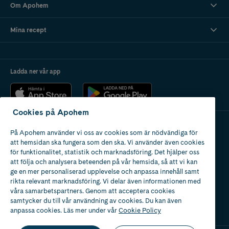
Om Apohem
Mina recept
Ladda ner vår app
Cookies på Apohem
På Apohem använder vi oss av cookies som är nödvändiga för
Apotek med tillstånd
att hemsidan ska fungera som den ska. Vi använder även cookies
av Läkemedelsverket
för funktionalitet, statistik och marknadsföring. Det hjälper oss
att följa och analysera beteenden på vår hemsida, så att vi kan
ge en mer personaliserad upplevelse och anpassa innehåll samt
rikta relevant marknadsföring. Vi delar även informationen med
våra samarbetspartners. Genom att acceptera cookies
samtycker du till vår användning av cookies. Du kan även
2024
anpassa cookies. Läs mer under vår
Cookie Policy