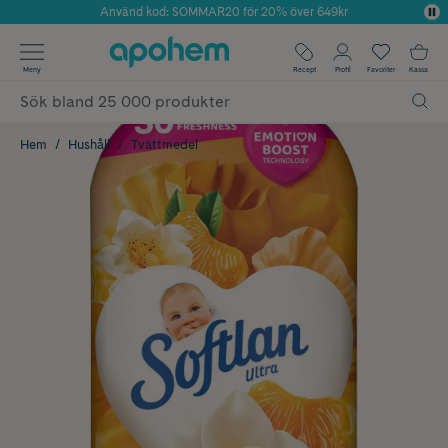
Använd kod: SOMMAR20 för 20% över 649kr
Årets Butik 2025 inom Skönhet
✓ Fri frakt
Meny
Recept
Profil
Favoriter
Kassa
✓ Rådgivning från farmaceuter & hudterapeuter
✓ Poäng på alla köp*
Hem
Hushåll
Tvättmedel