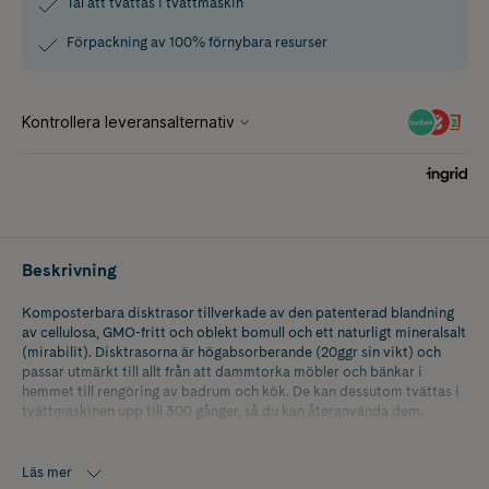
Tål att tvättas i tvättmaskin
Förpackning av 100% förnybara resurser
Beskrivning
Komposterbara disktrasor tillverkade av den patenterad blandning
av cellulosa, GMO-fritt och oblekt bomull och ett naturligt mineralsalt
(mirabilit). Disktrasorna är högabsorberande (20ggr sin vikt) och
passar utmärkt till allt från att dammtorka möbler och bänkar i
hemmet till rengöring av badrum och kök. De kan dessutom tvättas i
tvättmaskinen upp till 300 gånger, så du kan återanvända dem.
Förpackningen består av 100% förnybara resurser och inte innehåller
några petroleumprodukter eller andra fossila bränsleprodukter och
Läs mer
kan därför komposteras.