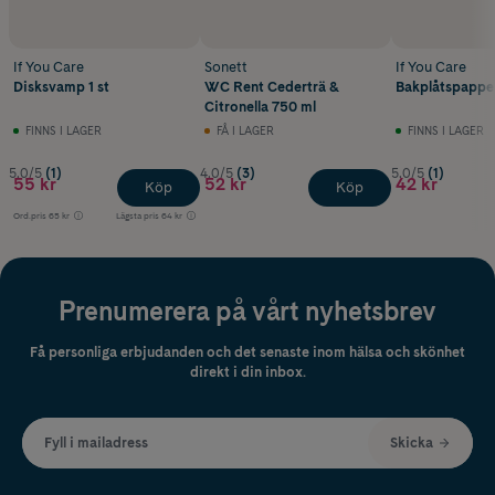
If You Care
Sonett
If You Care
Disksvamp 1 st
WC Rent Cederträ &
Bakplåtspapper
Citronella 750 ml
FINNS I LAGER
FÅ I LAGER
FINNS I LAGER
5.0/5
(1)
4.0/5
(3)
5.0/5
(1)
55 kr
52 kr
42 kr
Köp
Köp
Ord.pris
65 kr
Lägsta pris
64 kr
Prenumerera på vårt nyhetsbrev
Få personliga erbjudanden och det senaste inom hälsa och skönhet
direkt i din inbox.
Fyll i mailadress
Skicka