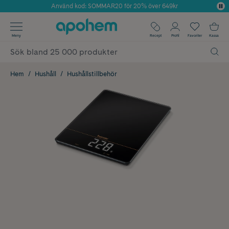
Använd kod: SOMMAR20 för 20% över 649kr
Årets Butik 2025 inom Skönhet
✓ Fri frakt
Meny
Recept
Profil
Favoriter
Kassa
✓ Rådgivning från farmaceuter & hudterapeuter
✓ Poäng på alla köp*
Hem
Hushåll
Hushållstillbehör