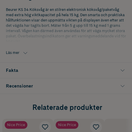
Beurer KS 34 Köksvåg är en stilren elektronisk köksvåg/paketvåg
med extra hög viktkapacitet på hela 15 kg. Den smarta och praktiska
hållfunktionen visar den uppmätta vikten på displayen även efter att
det vägda har tagits bort. Mäter från 5 g upp till 15 kg med 1 grams
intervall. Vågen kan därmed även användas för att väga mycket stora
paket. Överbelastningsindikatorn ger ett varningsmeddelande vid för
hög vikt.
- Automatisk avstängningsfunktion vid inaktivitet
Läs mer
- Moderna sensorknappar
Fakta
- Lätt att rengöra
- Siffrorna är 25 mm stora
Recensioner
- Vågens storlek är 20 x 26,3 x 2 cm
- 4x AAA-batterier ingår
Relaterade produkter
- Valbar viktenhet g / kg / oz / lb
- Extra stor LED display 9,5 x 2,5 cm
Nice Price
Nice Price
- Limited edition