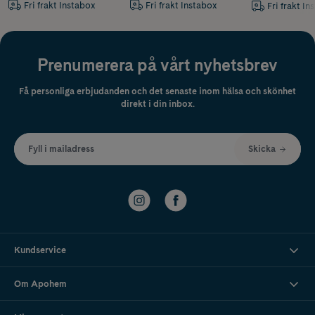
Fri frakt Instabox
Fri frakt Instabox
Fri frakt In
Prenumerera på vårt nyhetsbrev
Få personliga erbjudanden och det senaste inom hälsa och skönhet
direkt i din inbox.
Fyll i mailadress
Skicka
Kundservice
Om Apohem