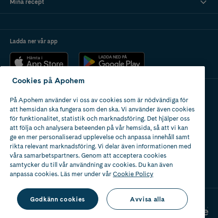
Mina recept
Ladda ner vår app
Cookies på Apohem
På Apohem använder vi oss av cookies som är nödvändiga för
Apotek med tillstånd
att hemsidan ska fungera som den ska. Vi använder även cookies
av Läkemedelsverket
för funktionalitet, statistik och marknadsföring. Det hjälper oss
att följa och analysera beteenden på vår hemsida, så att vi kan
ge en mer personaliserad upplevelse och anpassa innehåll samt
rikta relevant marknadsföring. Vi delar även informationen med
våra samarbetspartners. Genom att acceptera cookies
samtycker du till vår användning av cookies. Du kan även
2024
anpassa cookies. Läs mer under vår
Cookie Policy
Godkänn cookies
Avvisa alla