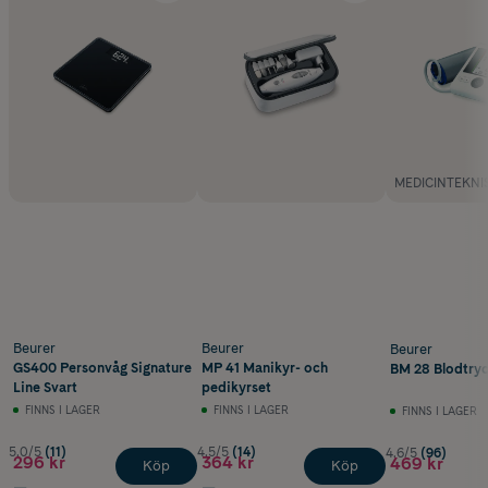
MEDICINTEKNI
Beurer
Beurer
Beurer
GS400 Personvåg Signature
MP 41 Manikyr- och
BM 28 Blodtry
Line Svart
pedikyrset
FINNS I LAGER
FINNS I LAGER
FINNS I LAGER
5.0/5
(11)
4.5/5
(14)
4.6/5
(96)
296 kr
364 kr
469 kr
Köp
Köp