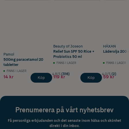
Beauty of Joseon
HÄXAN
Relief Sun SPF 50 Rice +
Läderolja 200 
Pamol
Probiotics 50 ml
500mg paracetamol 20
FINNS I LAGER
FINNS I LAGER
tabletter
FINNS I LAGER
4.8/5
(316)
4.0/5
(2)
14 kr
119 kr
59 kr
Köp
Köp
Prenumerera på vårt nyhetsbrev
Få personliga erbjudanden och det senaste inom hälsa och skönhet
direkt i din inbox.