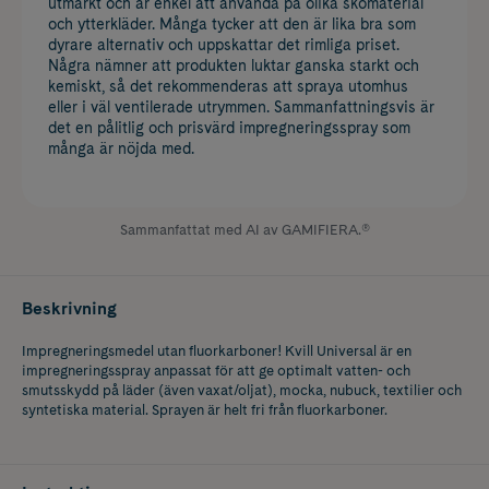
utmärkt och är enkel att använda på olika skomaterial
och ytterkläder. Många tycker att den är lika bra som
dyrare alternativ och uppskattar det rimliga priset.
Några nämner att produkten luktar ganska starkt och
kemiskt, så det rekommenderas att spraya utomhus
eller i väl ventilerade utrymmen. Sammanfattningsvis är
det en pålitlig och prisvärd impregneringsspray som
många är nöjda med.
Sammanfattat med AI av GAMIFIERA.®
Beskrivning
Impregneringsmedel utan fluorkarboner! Kvill Universal är en
impregneringsspray anpassat för att ge optimalt vatten- och
smutsskydd på läder (även vaxat/oljat), mocka, nubuck, textilier och
syntetiska material. Sprayen är helt fri från fluorkarboner.