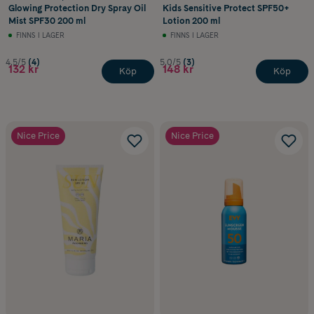
Glowing Protection Dry Spray Oil
Kids Sensitive Protect SPF50+
Mist SPF30 200 ml
Lotion 200 ml
FINNS I LAGER
FINNS I LAGER
4.5/5
(4)
5.0/5
(3)
132 kr
148 kr
Köp
Köp
Nice Price
Nice Price