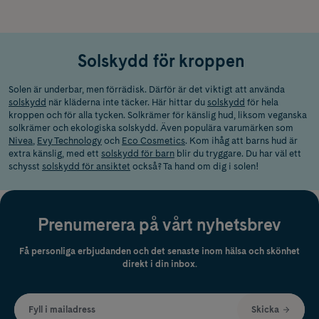
Solskydd för kroppen
Solen är underbar, men förrädisk. Därför är det viktigt att använda
solskydd
när kläderna inte täcker. Här hittar du
solskydd
för hela
kroppen och för alla tycken. Solkrämer för känslig hud, liksom veganska
solkrämer och ekologiska solskydd. Även populära varumärken som
Nivea
,
Evy Technology
och
Eco Cosmetics
. Kom ihåg att barns hud är
extra känslig, med ett
solskydd för barn
blir du tryggare. Du har väl ett
schysst
solskydd för ansiktet
också? Ta hand om dig i solen!
Prenumerera på vårt nyhetsbrev
Få personliga erbjudanden och det senaste inom hälsa och skönhet
direkt i din inbox.
Fyll i mailadress
Skicka