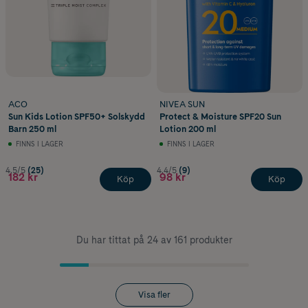
ACO
NIVEA SUN
Sun Kids Lotion SPF50+ Solskydd
Protect & Moisture SPF20 Sun
Barn 250 ml
Lotion 200 ml
FINNS I LAGER
FINNS I LAGER
4.5/5
(25)
4.4/5
(9)
182 kr
98 kr
Köp
Köp
Du har tittat på 24 av 161 produkter
Visa fler