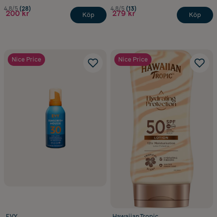
4.8/5
(28)
4.8/5
(13)
200 kr
279 kr
Köp
Köp
Nice Price
Nice Price
EVY
Hawaiian Tropic