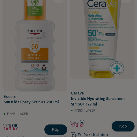
CeraVe
Eucerin
Invisible Hydrating Sunscreen
Sun Kids Spray SPF50+ 200 ml
SPF50+ 177 ml
FINNS I LAGER
FINNS I LAGER
4.3/5
(4)
178 kr
4.7/5
(19)
Köp
149 kr
Köp
Fri frakt Instabox