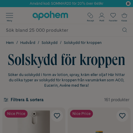
Använd kod: SOMMAR20 för 20% över 649kr
Årets Butik 2025 inom Skönhet
✓ Fri frakt
Meny
Recept
Profil
Favoriter
Kassa
✓ Rådgivning från farmaceuter & hudterapeuter
✓ Poäng på alla köp*
Hem
Hudvård
Solskydd
Solskydd för kroppen
Solskydd för kroppen
Söker du solskydd i form av lotion, spray, kräm eller olja? Här hittar
du olika typer av solskydd för kroppen från varumärken som ACO,
Eucerin, Avéne med flera!
161 produkter
Filtrera & sortera
Nice Price
Nice Price