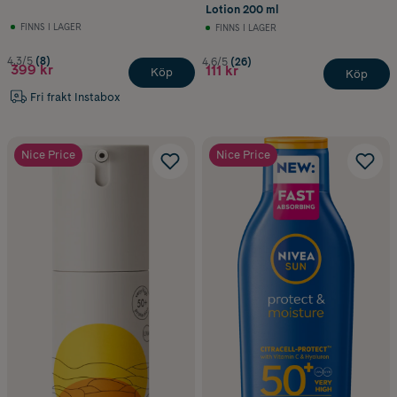
Lotion 200 ml
FINNS I LAGER
FINNS I LAGER
4.3/5
(8)
4.6/5
(26)
399 kr
111 kr
Köp
Köp
Fri frakt Instabox
Nice Price
Nice Price