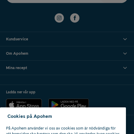
Kundservice
Om Apohem
Mina recept
Ladda ner vår app
Cookies på Apohem
På Apohem använder vi oss av cookies som är nödvändiga för
Apotek med tillstånd
att hemsidan ska fungera som den ska. Vi använder även cookies