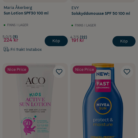
Maria Åkerberg
EVY
Sun Lotion SPF30 100 ml
Solskyddsmousse SPF 50 100 ml
FINNS I LAGER
FINNS I LAGER
5.0/5
(5)
4.7/5
(22)
224 kr
191 kr
Köp
Köp
Fri frakt Instabox
Nice Price
Nice Price