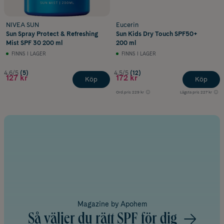
NIVEA SUN
Eucerin
Sun Spray Protect & Refreshing
Sun Kids Dry Touch SPF50+
Mist SPF 30 200 ml
200 ml
FINNS I LAGER
FINNS I LAGER
4.6/5
(5)
4.5/5
(12)
127 kr
172 kr
Köp
Köp
Ord.pris
229 kr
Lägsta pris
227 kr
Magazine by Apohem
Så väljer du rätt SPF för dig