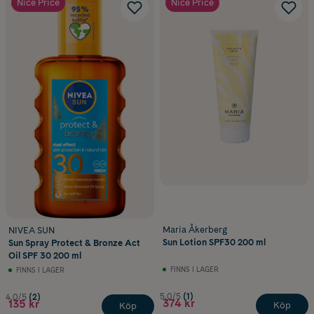
Nice Price
Nice Price
Maria Åkerberg
NIVEA SUN
Sun Lotion SPF30 200 ml
Sun Spray Protect & Bronze Act
Oil SPF 30 200 ml
FINNS I LAGER
FINNS I LAGER
5.0/5
(1)
4.0/5
(2)
374 kr
135 kr
Köp
Köp