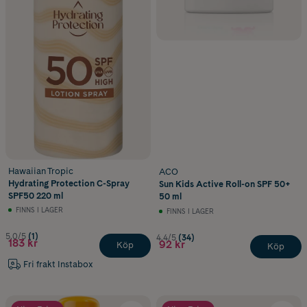
Hawaiian Tropic
ACO
Hydrating Protection C-Spray
Sun Kids Active Roll-on SPF 50+
SPF50 220 ml
50 ml
FINNS I LAGER
FINNS I LAGER
5.0/5
(1)
4.4/5
(34)
183 kr
92 kr
Köp
Köp
Fri frakt Instabox