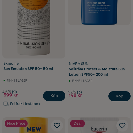
Skinome
NIVEA SUN
Sun Emulsion SPF 50+ 50 ml
Solkräm Protect & Moisture Sun
Lotion SPF50+ 200 ml
FINNS I LAGER
FINNS I LAGER
4.6/5
(9)
4.7/5
(3)
399 kr
148 kr
Köp
Köp
Fri frakt Instabox
Nice Price
Deal