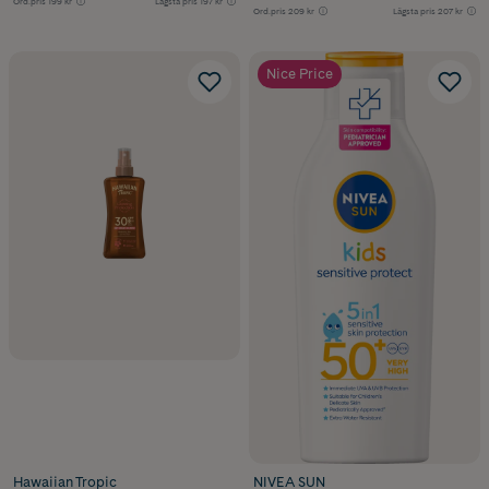
Ord.pris
199 kr
Lägsta pris
197 kr
Ord.pris
209 kr
Lägsta pris
207 kr
Nice Price
Hawaiian Tropic
NIVEA SUN