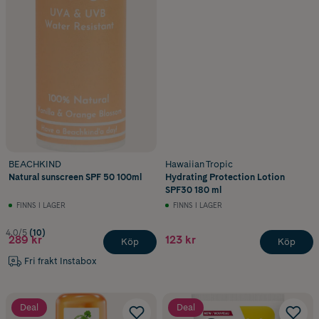
BEACHKIND
Hawaiian Tropic
Natural sunscreen SPF 50 100ml
Hydrating Protection Lotion
SPF30 180 ml
FINNS I LAGER
FINNS I LAGER
4.0/5
(10)
289 kr
123 kr
Köp
Köp
Fri frakt Instabox
Deal
Deal