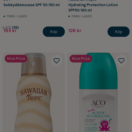
Solskyddsmousse SPF 30 150 ml
Hydrating Protection Lotion
SPF50 180 ml
FINNS I LAGER
FINNS I LAGER
4.8/5
(39)
193 kr
126 kr
Köp
Köp
Nice Price
Nice Price