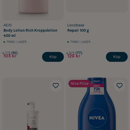
ACO
Locobase
Body Lotion Rich Kroppslotion
Repair 100 g
400 ml
FINNS I LAGER
FINNS I LAGER
4.7/5
(51)
4.9/5
(77)
103 kr
129 kr
Köp
Köp
Nice Price