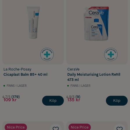
La Roche-Posay
CeraVe
Cicaplast Balm B5+ 40 ml
Daily Moisturising Lotion Refill
473 ml
FINNS I LAGER
FINNS I LAGER
4.7/5
(179)
4.9/5
(9)
109 kr
135 kr
Köp
Köp
Nice Price
Nice Price