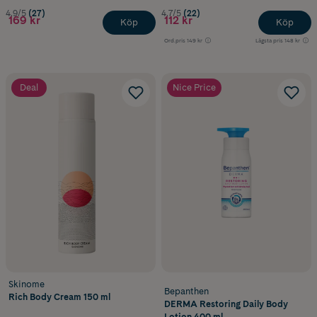
4.9/5
(27)
4.7/5
(22)
169 kr
112 kr
Köp
Köp
Ord.pris
149 kr
Lägsta pris
148 kr
Deal
Nice Price
Skinome
Bepanthen
Rich Body Cream 150 ml
DERMA Restoring Daily Body
Lotion 400 ml