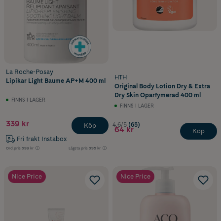
La Roche-Posay
HTH
Lipikar Light Baume AP+M 400 ml
Original Body Lotion Dry & Extra
Dry Skin Oparfymerad 400 ml
FINNS I LAGER
FINNS I LAGER
339 kr
4.6/5
(65)
Köp
64 kr
Köp
Fri frakt Instabox
Ord.pris
399 kr
Lägsta pris
395 kr
Nice Price
Nice Price