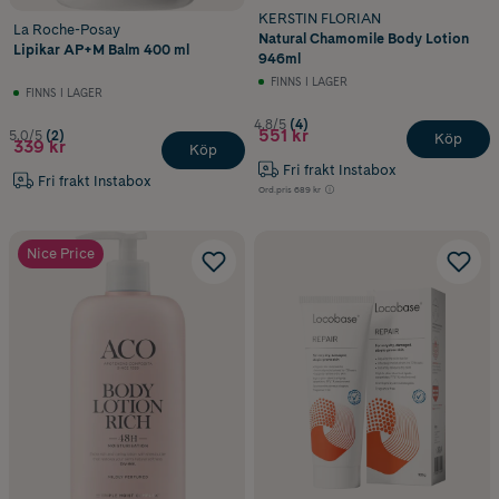
KERSTIN FLORIAN
La Roche-Posay
Natural Chamomile Body Lotion
Lipikar AP+M Balm 400 ml
946ml
FINNS I LAGER
FINNS I LAGER
4.8/5
(4)
551 kr
5.0/5
(2)
Köp
339 kr
Köp
Fri frakt Instabox
Fri frakt Instabox
Ord.pris
689 kr
Nice Price