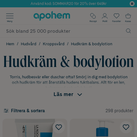
Använd kod: SOMMAR20 för 20% över 649kr
Årets Butik 2025 inom Skönhet
✓ Fri frakt
Meny
Recept
Profil
Favoriter
Kassa
✓ Rådgivning från farmaceuter & hudterapeuter
✓ Poäng på alla köp*
Hem
Hudvård
Kroppsvård
Hudkräm & bodylotion
Hudkräm & bodylotion
Torris, hudbesvär eller duschar ofta? Smörj in dig med bodylotion
och hudkräm för att återställa hudens fuktbalans. Allt för en len,
balanserad och mjuk hud!
Läs mer
Vad är skillnaden mellan bodylotion
298 produkter
Filtrera & sortera
och hudkräm?
Bodylotion och kroppskräm används båda för att återfukta huden,
men de har ofta lite olika konsistens.