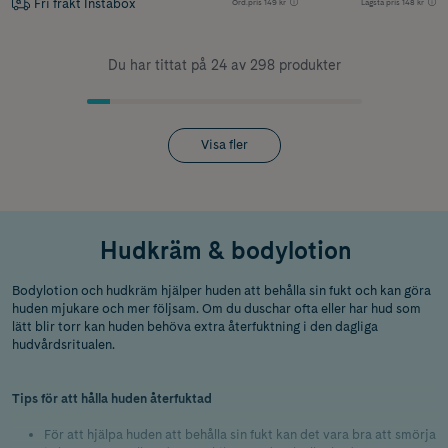
Fri frakt Instabox
Ord.pris
149 kr
Lägsta pris
148 kr
Du har tittat på 24 av 298 produkter
Visa fler
Hudkräm & bodylotion
Bodylotion och hudkräm hjälper huden att behålla sin fukt och kan göra
huden mjukare och mer följsam. Om du duschar ofta eller har hud som
lätt blir torr kan huden behöva extra återfuktning i den dagliga
hudvårdsritualen.
Tips för att hålla huden återfuktad
För att hjälpa huden att behålla sin fukt kan det vara bra att smörja