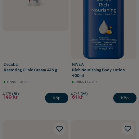
Decubal
NIVEA
Restoring Clinic Cream 475 g
Rich Nourishing Body Lotion
400ml
FINNS I LAGER
FINNS I LAGER
4.7/5
(51)
4.7/5
(22)
149 kr
61 kr
Köp
Köp