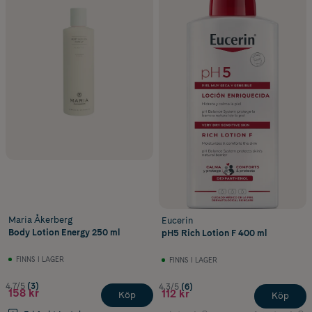
Maria Åkerberg
Eucerin
Body Lotion Energy 250 ml
pH5 Rich Lotion F 400 ml
FINNS I LAGER
FINNS I LAGER
4.7/5
(3)
4.3/5
(6)
158 kr
112 kr
Köp
Köp