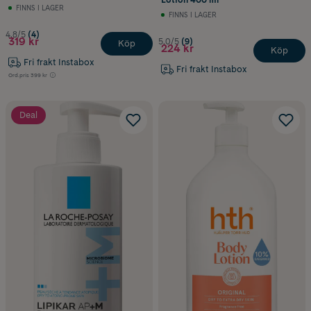
FINNS I LAGER
FINNS I LAGER
4.8/5
(4)
319 kr
5.0/5
(9)
Köp
224 kr
Köp
Fri frakt Instabox
Fri frakt Instabox
Ord.pris
399 kr
Deal