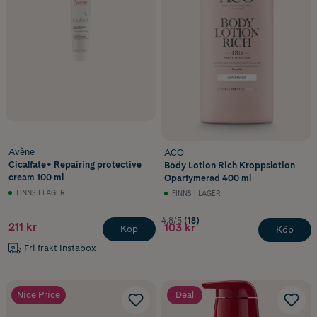
Avène
ACO
Cicalfate+ Repairing protective
Body Lotion Rich Kroppslotion
cream 100 ml
Oparfymerad 400 ml
FINNS I LAGER
FINNS I LAGER
4.8/5
(18)
211 kr
103 kr
Köp
Köp
Fri frakt Instabox
Nice Price
Deal