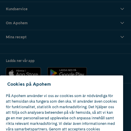
Kundservice
Om Apohem
Mina recept
Ladda ner vår app
Cookies på Apohem
På Apohem använder vi oss av cookies som är nödvändiga för
Apotek med tillstånd
att hemsidan ska fungera som den ska. Vi använder även cookies
av Läkemedelsverket
för funktionalitet, statistik och marknadsföring. Det hjälper oss
att följa och analysera beteenden på vår hemsida, så att vi kan
ge en mer personaliserad upplevelse och anpassa innehåll samt
rikta relevant marknadsföring. Vi delar även informationen med
våra samarbetspartners. Genom att acceptera cookies