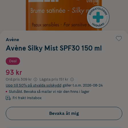
Avène
Avène Silky Mist SPF30 150 ml
Deal
93 kr
Ord.pris
309 kr
Lägsta pris
151 kr
Upp till 50% på utvalda solskydd
gäller t.o.m. 2026-08-24
Slutsåld. Bevaka så mailar vi när den finns i lager
Fri frakt Instabox
Bevaka åt mig