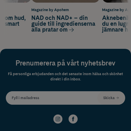
m
Magazine by Apohem
Magazine by A
d om hud,
NAD och NAD+ – din
Aknebenäge
ch smart
guide till ingredienserna
du en lugn
alla pratar om
jämnare h
Prenumerera på vårt nyhetsbrev
Få personliga erbjudanden och det senaste inom hälsa och skönhet
direkt i din inbox.
Fyll i mailadress
Skicka