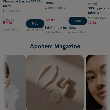
Cleanance Suncare SPF50+
200ml
Pamol
50 ml
500mg paracet
FINNS I LAGER
FINNS I LAGER
tabletter
FINNS I LAGER
62 kr
3.7/5
(3)
Köp
59 kr
14 kr
Köp
Fri frakt Instabox
Ord.pris
195 kr
Lägsta pris
96 kr
Ord.pris
205 kr
Lägsta pris
100 kr
Apohem Magazine