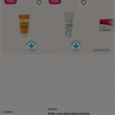
Deal
Deal
LÄKEMEDEL
Avène
Avène
After-sun restorative lotion