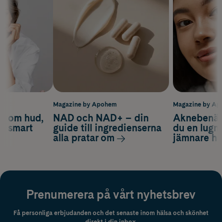
m
Magazine by Apohem
Magazine by A
d om hud,
NAD och NAD+ – din
Aknebenäge
ch smart
guide till ingredienserna
du en lugn
alla pratar om
jämnare h
Prenumerera på vårt nyhetsbrev
Få personliga erbjudanden och det senaste inom hälsa och skönhet
direkt i din inbox.