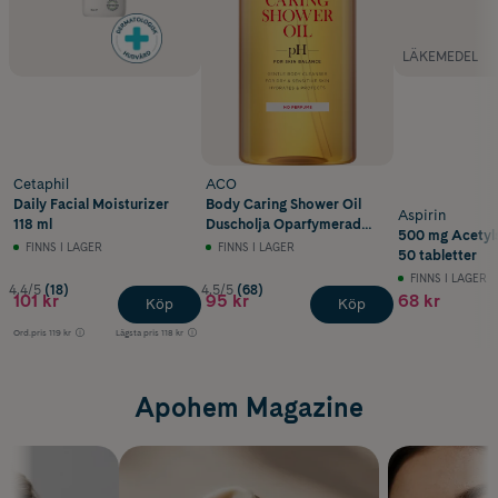
LÄKEMEDEL
Cetaphil
ACO
Daily Facial Moisturizer
Body Caring Shower Oil
Aspirin
118 ml
Duscholja Oparfymerad
500 mg Acetyls
400 ml
FINNS I LAGER
FINNS I LAGER
50 tabletter
FINNS I LAGER
4.4/5
(18)
4.5/5
(68)
101 kr
95 kr
68 kr
Köp
Köp
Ord.pris
119 kr
Lägsta pris
118 kr
Apohem Magazine