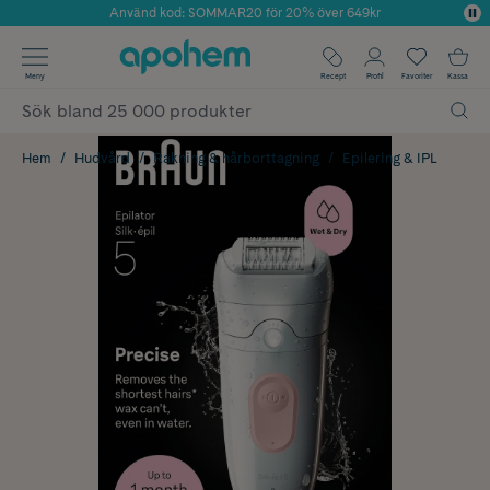
Använd kod: SOMMAR20 för 20% över 649kr
Årets Butik 2025 inom Skönhet
✓ Fri frakt
Meny
Recept
Profil
Favoriter
Kassa
✓ Rådgivning från farmaceuter & hudterapeuter
✓ Poäng på alla köp*
Hem
Hudvård
Rakning & hårborttagning
Epilering & IPL