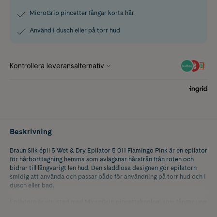
MicroGrip pincetter fångar korta hår
Använd i dusch eller på torr hud
Beskrivning
Braun Silk épil 5 Wet & Dry Epilator 5 011 Flamingo Pink är en epilator
för hårborttagning hemma som avlägsnar hårstrån från roten och
bidrar till långvarigt len hud. Den sladdlösa designen gör epilatorn
smidig att använda och passar både för användning på torr hud och i
dusch eller bad.
Epilatorn är utrustad med MicroGrip pincetteknologi som fångar upp
även mycket korta hårstrån, ned till 0,5 mm, som annars kan vara