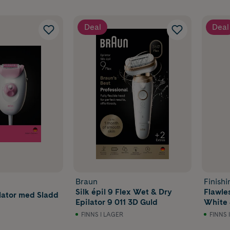
Deal
Deal
Braun
Finish
Silk épil 9 Flex Wet & Dry
Flawle
ilator med Sladd
Epilator 9 011 3D Guld
White 
FINNS I LAGER
FINNS 