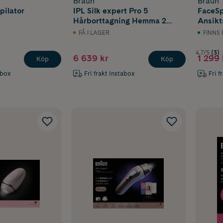
Braun
Braun
pilator
IPL Silk expert Pro 5
FaceSp
Hårborttagning Hemma 2
Ansikt
huvuden PL5221
Extraf
FÅ I LAGER
FINNS 
4.7/5
(3)
6 639 kr
1 299 
Köp
Köp
abox
Fri frakt Instabox
Fri f