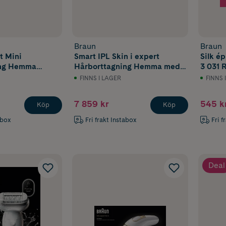
Braun
Braun
t Mini
Smart IPL Skin i expert
Silk ép
ing Hemma
Hårborttagning Hemma med
3 031 
Gratis App 2 Smart Huvuden
FINNS I LAGER
FINNS 
PL7211
7 859 kr
545 k
Köp
Köp
abox
Fri frakt Instabox
Fri f
Deal