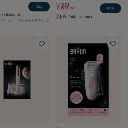
4.0/5
(1)
Köp
2 617 kr
Köp
rakt Instabox
Fri frakt Instabox
8 kr
Lägsta pris
643 kr