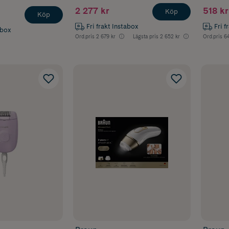
2 277 kr
518 kr
Köp
Köp
Fri frakt Instabox
Fri f
abox
Ord.pris
2 679 kr
Lägsta pris
2 652 kr
Ord.pris
64