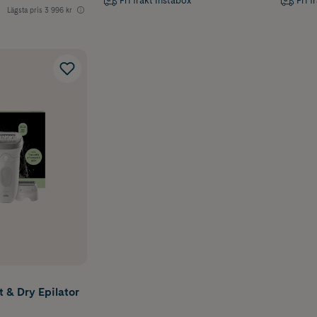
Fri frakt Instabox
Fri f
Lägsta pris
3 996 kr
t & Dry Epilator