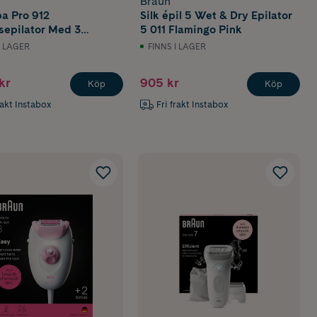
Braun
a Pro 912
Silk épil 5 Wet & Dry Epilator
sepilator Med 3
5 011 Flamingo Pink
unktioner
I LAGER
FINNS I LAGER
kr
905 kr
Köp
Köp
rakt Instabox
Fri frakt Instabox