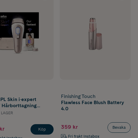
Finishing Touch
IPL Skin i·expert
Flawless Face Blush Battery
 Hårborttagning
4.0
för kropp & ansikte
I LAGER
359 kr
Bevaka
kr
Köp
Fri frakt Instabox