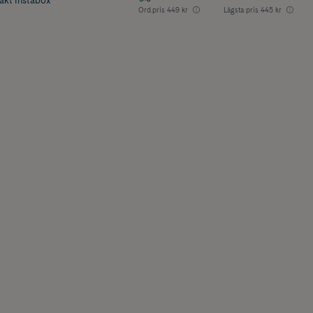
rakt Instabox
Ord.pris
449 kr
Lägsta pris
445 kr