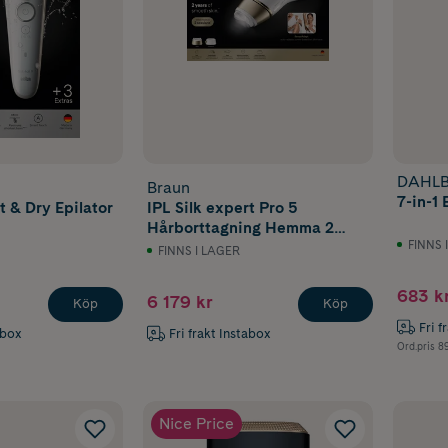
DAHLB
Braun
7-in-1 
t & Dry Epilator
IPL Silk expert Pro 5
Hårborttagning Hemma 2
huvuden PL5210
FINNS 
FINNS I LAGER
683 k
6 179 kr
Köp
Köp
Fri f
abox
Fri frakt Instabox
Ord.pris
89
Nice Price