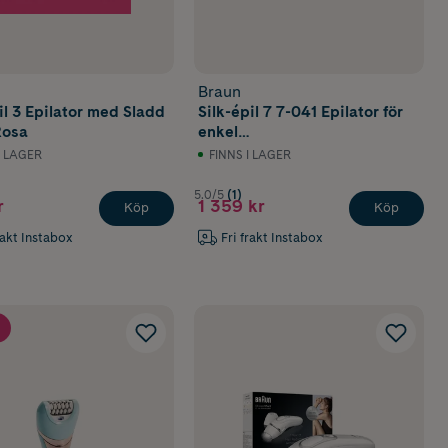
Braun
il 3 Epilator med Sladd
Silk-épil 7 7-041 Epilator för
Rosa
enkel
hårborttagningVit/Silver
I LAGER
FINNS I LAGER
5.0/5
(1)
r
1 359 kr
Köp
Köp
rakt Instabox
Fri frakt Instabox