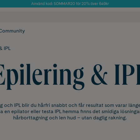
Använd kod: SOMMAR20 för 20% över 649kr
Årets Butik 2025 inom Skönhet
 frakt
✓ Rådgivning från farmaceuter & hudterapeuter
✓ Poäng på alla
Community
& IPL
Epilering & IP
 och IPL blir du hårfri snabbt och får resultat som varar län
a en epilator eller testa IPL hemma finns det smidiga lösninga
hårborttagning och len hud – utan daglig rakning.