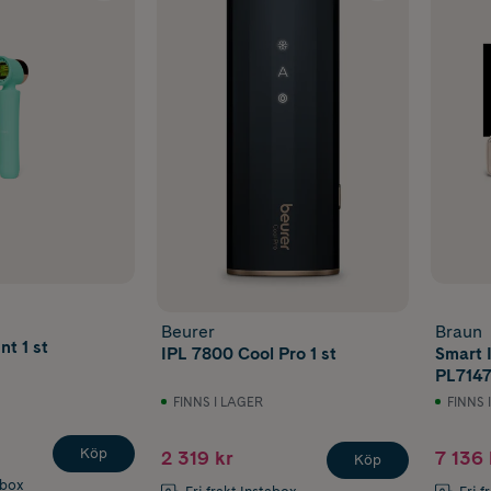
Beurer
Braun
t 1 st
IPL 7800 Cool Pro 1 st
Smart 
PL7147
hemma 
FINNS I LAGER
FINNS 
Köp
2 319 kr
7 136 
Köp
abox