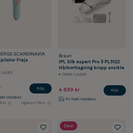
ERGS SCANDINAVIA
Braun
Epilator Freja
IPL Silk expert Pro 3 PL3122
Hårborttagning kropp ansikte
I LAGER
FINNS I LAGER
r
Köp
4 639 kr
Köp
rakt Instabox
Fri frakt Instabox
9 kr
Lägsta pris
764 kr
Deal