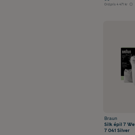
Ord.pris
4 471 kr
Braun
Silk épil 7 We
7 041 Silver