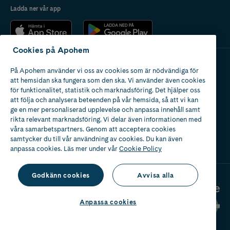
Ladda ner vår app
Cookies på Apohem
På Apohem använder vi oss av cookies som är nödvändiga för
Apotek med tillstånd
att hemsidan ska fungera som den ska. Vi använder även cookies
av Läkemedelsverket
för funktionalitet, statistik och marknadsföring. Det hjälper oss
att följa och analysera beteenden på vår hemsida, så att vi kan
ge en mer personaliserad upplevelse och anpassa innehåll samt
rikta relevant marknadsföring. Vi delar även informationen med
våra samarbetspartners. Genom att acceptera cookies
samtycker du till vår användning av cookies. Du kan även
2024
anpassa cookies. Läs mer under vår
Cookie Policy
Godkänn cookies
Avvisa alla
Anpassa cookies