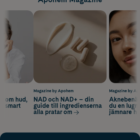
m
Magazine by Apohem
Magazine by A
d om hud,
NAD och NAD+ – din
Aknebenäge
ch smart
guide till ingredienserna
du en lugn
alla pratar om
jämnare h