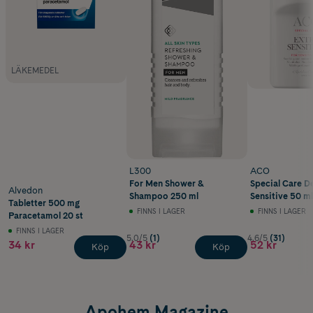
LÄKEMEDEL
L300
ACO
For Men Shower &
Special Care D
Alvedon
Shampoo 250 ml
Sensitive 50 ml
Tabletter 500 mg
FINNS I LAGER
FINNS I LAGER
Paracetamol 20 st
FINNS I LAGER
5.0/5
(1)
4.6/5
(31)
34 kr
43 kr
52 kr
Köp
Köp
Apohem Magazine