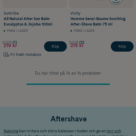
Suntribe
Vichy
All Natural After Sun Balm
Homme Sensi-Baume Soothing
Eucalyptus & Jojoba 100ml
After-Shave Balm 75 ml
FINNS I LAGER
FINNS I LAGER
5.0/5
(1)
5.0/5
(2)
219 kr
215 kr
Köp
Köp
Fri frakt Instabox
Du har tittat på 14 av 14 produkter
Aftershave
Rakning
kan irritera och störa balansen i huden och ge en
torr och