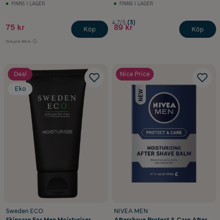
FINNS I LAGER
FINNS I LAGER
4.7/5
(3)
75 kr
89 kr
Köp
Köp
Ord.pris
99 kr
Deal
Nice Price
Eko
Sweden ECO
NIVEA MEN
Skincare For Men Moisturiser
Aftershave Protect & Care After