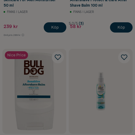
50 ml
Shave Balm 100 ml
FINNS I LAGER
FINNS I LAGER
5.0/5
(3)
239 kr
58 kr
Köp
Köp
Ord.pris
299 kr
Nice Price