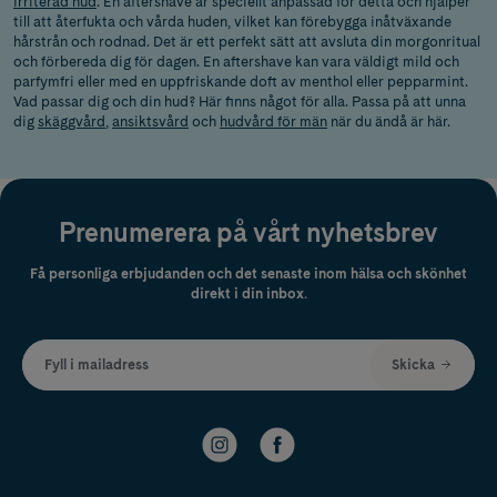
irriterad hud
. En aftershave är speciellt anpassad för detta och hjälper
till att återfukta och vårda huden, vilket kan förebygga inåtväxande
hårstrån och rodnad. Det är ett perfekt sätt att avsluta din morgonritual
och förbereda dig för dagen. En aftershave kan vara väldigt mild och
parfymfri eller med en uppfriskande doft av menthol eller pepparmint.
Vad passar dig och din hud? Här finns något för alla. Passa på att unna
dig
skäggvård
,
ansiktsvård
och
hudvård för män
när du ändå är här.
Prenumerera på vårt nyhetsbrev
Få personliga erbjudanden och det senaste inom hälsa och skönhet
direkt i din inbox.
Fyll i mailadress
Skicka