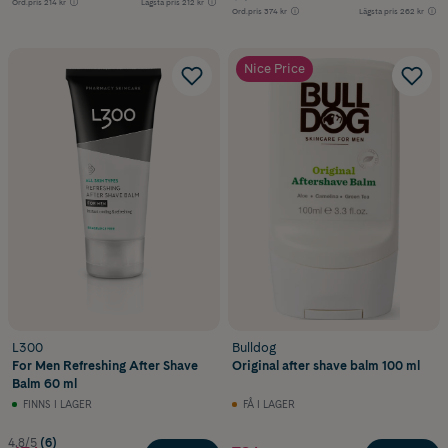
Ord.pris
214 kr
Lägsta pris
212 kr
Ord.pris
374 kr
Lägsta pris
262 kr
Nice Price
L300
Bulldog
For Men Refreshing After Shave
Original after shave balm 100 ml
Balm 60 ml
FINNS I LAGER
FÅ I LAGER
4.8/5
(6)