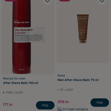
Nuxe
Recipe for men
Men After-Shave Balm 75 ml
After Shave Balm 100 ml
FÅ I LAGER
FINNS I LAGER
258 kr
Köp
171 kr
Köp
Fri frakt Instabox