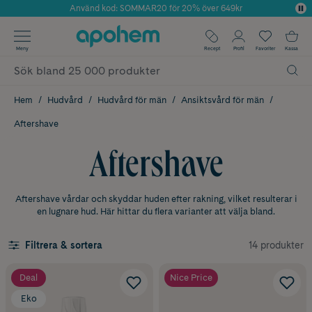
Använd kod: SOMMAR20 för 20% över 649kr
Årets Butik 2025 inom Skönhet
✓ Fri frakt
Meny
Recept
Profil
Favoriter
Kassa
✓ Rådgivning från farmaceuter & hudterapeuter
✓ Poäng på alla köp*
Hem
Hudvård
Hudvård för män
Ansiktsvård för män
Aftershave
Aftershave
Aftershave vårdar och skyddar huden efter rakning, vilket resulterar i
en lugnare hud. Här hittar du flera varianter att välja bland.
14 produkter
Filtrera & sortera
Deal
Nice Price
Eko