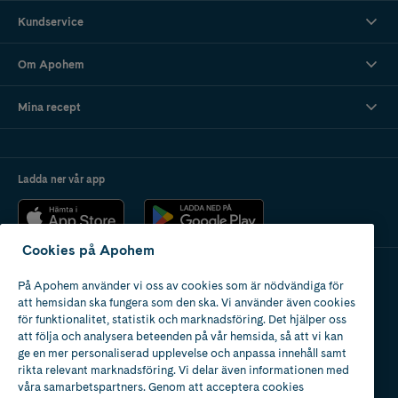
Kundservice
Om Apohem
Mina recept
Ladda ner vår app
Cookies på Apohem
På Apohem använder vi oss av cookies som är nödvändiga för
Apotek med tillstånd
att hemsidan ska fungera som den ska. Vi använder även cookies
av Läkemedelsverket
för funktionalitet, statistik och marknadsföring. Det hjälper oss
att följa och analysera beteenden på vår hemsida, så att vi kan
ge en mer personaliserad upplevelse och anpassa innehåll samt
rikta relevant marknadsföring. Vi delar även informationen med
våra samarbetspartners. Genom att acceptera cookies