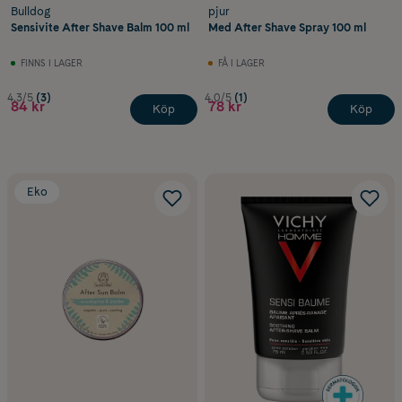
Bulldog
pjur
Sensivite After Shave Balm 100 ml
Med After Shave Spray 100 ml
FINNS I LAGER
FÅ I LAGER
4.3/5
(3)
4.0/5
(1)
84 kr
78 kr
Köp
Köp
Eko