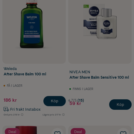
Weleda
NIVEA MEN
After Shave Balm 100 ml
After Shave Balm Sensitive 100 ml
FÅ I LAGER
FINNS I LAGER
186 kr
4.7/5
(15)
Köp
59 kr
Köp
Fri frakt Instabox
Ord.pris
219 kr
Lägsta pris
217 kr
Deal
Deal