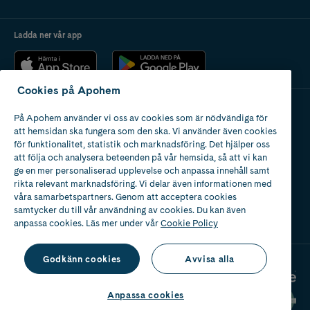
Ladda ner vår app
Cookies på Apohem
På Apohem använder vi oss av cookies som är nödvändiga för
Apotek med tillstånd
att hemsidan ska fungera som den ska. Vi använder även cookies
av Läkemedelsverket
för funktionalitet, statistik och marknadsföring. Det hjälper oss
att följa och analysera beteenden på vår hemsida, så att vi kan
ge en mer personaliserad upplevelse och anpassa innehåll samt
rikta relevant marknadsföring. Vi delar även informationen med
våra samarbetspartners. Genom att acceptera cookies
samtycker du till vår användning av cookies. Du kan även
2024
anpassa cookies. Läs mer under vår
Cookie Policy
Godkänn cookies
Avvisa alla
Anpassa cookies