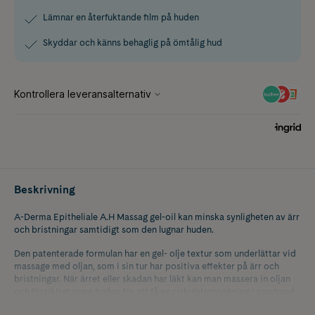
Lämnar en återfuktande film på huden
Skyddar och känns behaglig på ömtålig hud
Beskrivning
A-Derma Epitheliale A.H Massag gel-oil kan minska synligheten av ärr
och bristningar samtidigt som den lugnar huden.
Den patenterade formulan har en gel- olje textur som underlättar vid
massage med oljan, som i sin tur har positiva effekter på ärr och
bristningar. När ärret eller skadan har läkt kan man massera in oljan
och försiktigt nypa huden för att få en cirkulationsökning i samband
med applicering. Lämnar en återfuktande film på huden som skyddar