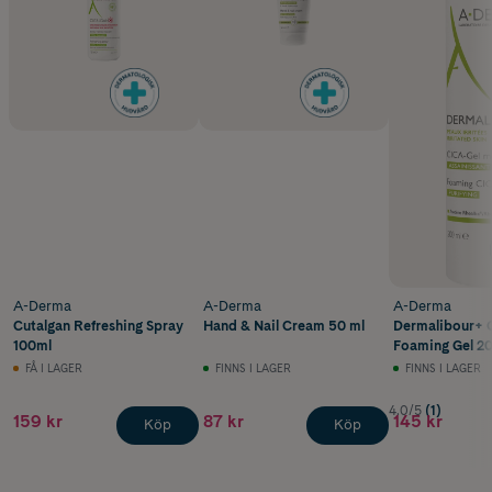
A-Derma
A-Derma
A-Derma
Cutalgan Refreshing Spray
Hand & Nail Cream 50 ml
Dermalibour+ 
100ml
Foaming Gel 20
FÅ I LAGER
FINNS I LAGER
FINNS I LAGER
4.0/5
(1)
159 kr
87 kr
145 kr
Köp
Köp