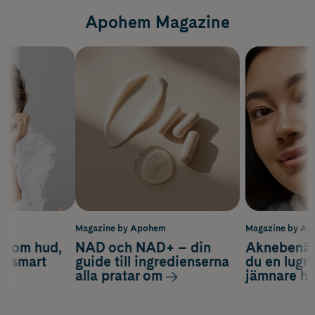
Apohem Magazine
m
Magazine by Apohem
Magazine by A
d om hud,
NAD och NAD+ – din
Aknebenäge
ch smart
guide till ingredienserna
du en lugn
alla pratar om
jämnare h