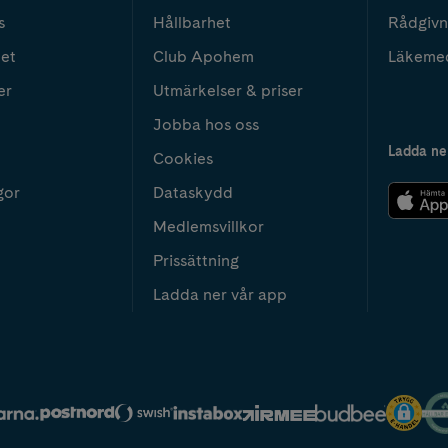
s
Hållbarhet
Rådgivn
het
Club Apohem
Läkeme
er
Utmärkelser & priser
Jobba hos oss
Ladda ne
Cookies
gor
Dataskydd
Medlemsvillkor
Prissättning
Ladda ner vår app