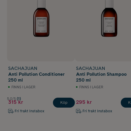
SACHAJUAN
SACHAJUAN
Anti Pollution Conditioner
Anti Pollution Shampoo
250 ml
250 ml
FINNS I LAGER
FINNS I LAGER
5.0/5
(1)
315 kr
295 kr
Köp
K
Fri frakt Instabox
Fri frakt Instabox