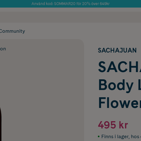
Använd kod: SOMMAR20 för 20% över 649kr
Årets Butik 2025 inom Skönhet
 frakt
✓ Rådgivning från farmaceuter & hudterapeuter
✓ Poäng på alla
Community
ion
SACHAJUAN
SACH
Body 
Flowe
495 kr
Finns i lager
,
hos 