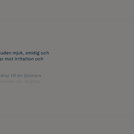
uden mjuk, smidig och
ar mot irritation och
drar till en jämnare
örhöjer din dagliga
r, vilket gör den till