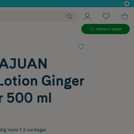
 köp*
Hämta ut recept
AJUAN
Lotion Ginger
r 500 ml
dig inom 1-2 vardagar