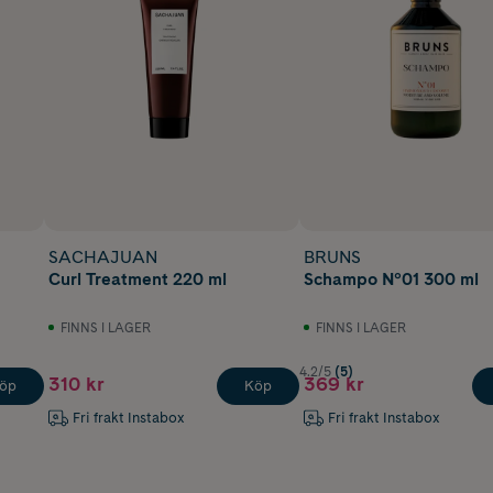
SACHAJUAN
BRUNS
Curl Treatment 220 ml
Schampo Nº01 300 ml
FINNS I LAGER
FINNS I LAGER
4.2/5
(5)
310 kr
369 kr
öp
Köp
Fri frakt Instabox
Fri frakt Instabox