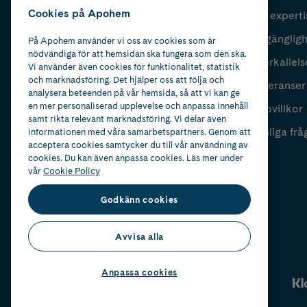
Cookies på Apohem
Vår experti
Fyll i mailadress
Skicka
Tillgänglig
På Apohem använder vi oss av cookies som är
nödvändiga för att hemsidan ska fungera som den ska.
Återkallels
Vi använder även cookies för funktionalitet, statistik
och marknadsföring. Det hjälper oss att följa och
Leveranser
analysera beteenden på vår hemsida, så att vi kan ge
en mer personaliserad upplevelse och anpassa innehåll
Köpvillkor
samt rikta relevant marknadsföring. Vi delar även
Vanliga frå
informationen med våra samarbetspartners. Genom att
acceptera cookies samtycker du till vår användning av
cookies. Du kan även anpassa cookies. Läs mer under
vår
Cookie Policy
Godkänn cookies
Avvisa alla
Anpassa cookies