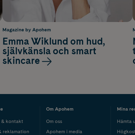
Magazine by Apohem
Emma Wiklund om hud,
självkänsla och smart
skincare
ce
Om Apohem
Mina re
 & kontakt
Om oss
Hämta u
& reklamation
Apohem i media
Högkos