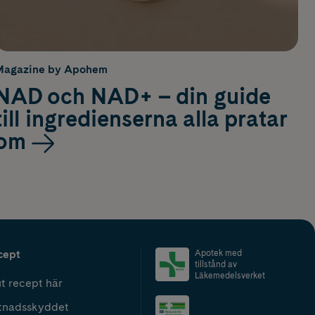
Magazine by Apohem
NAD och NAD+ – din guide
till ingredienserna alla pratar
om
cept
Apotek med
tillstånd av
Läkemedelsverket
t recept här
tnadsskyddet