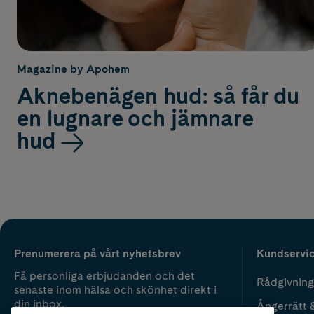
Magazine by Apohem
Aknebenägen hud: så får du
en lugnare och jämnare
hud
Prenumerera på vårt nyhetsbrev
Kundservi
Få personliga erbjudanden och det
Rådgivning
senaste inom hälsa och skönhet direkt i
din inbox.
Ångerrätt 