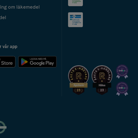
ing om läkemedel
del
r vår app
2024