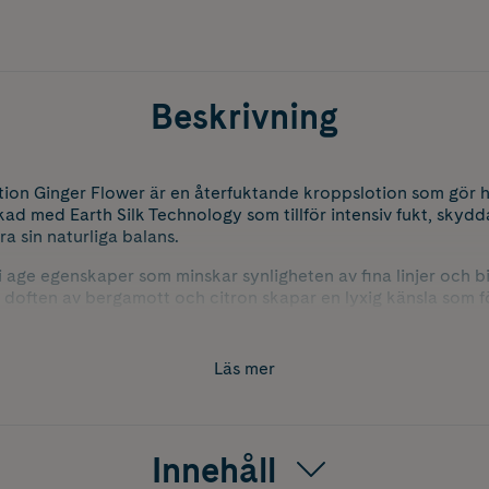
Beskrivning
n Ginger Flower är en återfuktande kroppslotion som gör h
kad med Earth Silk Technology som tillför intensiv fukt, skydd
a sin naturliga balans.
 age egenskaper som minskar synligheten av fina linjer och bi
a doften av bergamott och citron skapar en lyxig känsla som f
Ginger Flower är vegansk, cruelty free och fri från parabene
Läs mer
t val för daglig användning.
Innehåll