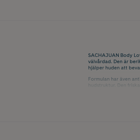
SACHAJUAN Body Lotio
välvårdad. Den är beri
hjälper huden att bevar
Formulan har även anti
hudstruktur. Den frisk
hudvårdsrutin.
SACHAJUAN Body Lotion 
ett tryggt och medvete
Innehåller 500 ml.