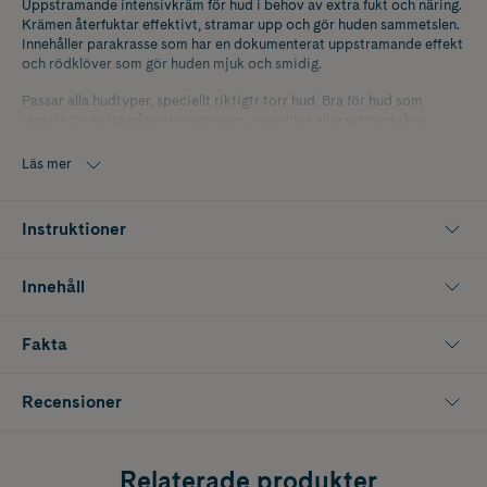
Uppstramande intensivkräm för hud i behov av extra fukt och näring.
Krämen återfuktar effektivt, stramar upp och gör huden sammetslen.
Innehåller parakrasse som har en dokumenterat uppstramande effekt
och rödklöver som gör huden mjuk och smidig.
Passar alla hudtyper, speciellt riktigtr torr hud. Bra för hud som
utsatts för extra påfrestningar som graviditet eller viktnedgång.
100% naturligt och 79% ekologiskt certifierat innehåll. 100%
Läs mer
vegansk. Godkänd av Djurens Rätt och internationella PETA.
Instruktioner
Innehåll
Fakta
Recensioner
Relaterade produkter