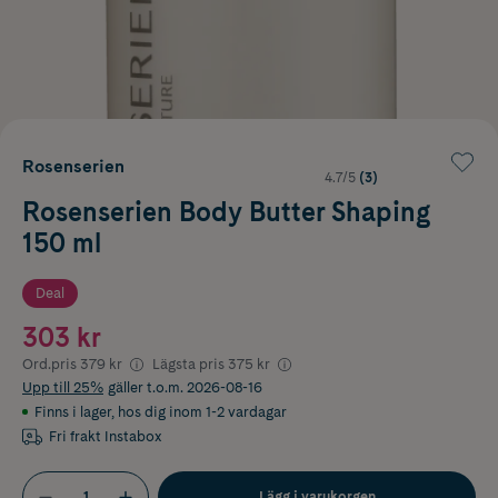
Rosenserien
4.7/5
(3)
Rosenserien Body Butter Shaping
150 ml
Deal
303 kr
Ord.pris
379 kr
Lägsta pris
375 kr
Upp till 25%
gäller t.o.m. 2026-08-16
Finns i lager
,
hos dig inom 1-2 vardagar
Fri frakt Instabox
Lägg i varukorgen