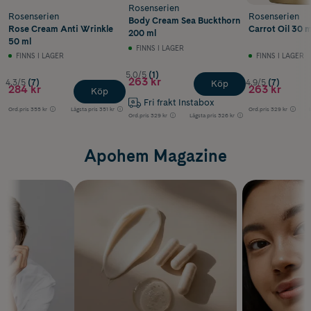
Rosenserien
Rosenserien
Rosenserien
Body Cream Sea Buckthorn
Rose Cream Anti Wrinkle
Carrot Oil 30 m
200 ml
50 ml
FINNS I LAGER
FINNS I LAGER
FINNS I LAGER
5.0/5
(1)
263 kr
4.3/5
(7)
4.9/5
(7)
Köp
284 kr
263 kr
Köp
Fri frakt Instabox
Ord.pris
355 kr
Lägsta pris
351 kr
Ord.pris
329 kr
Ord.pris
329 kr
Lägsta pris
326 kr
Apohem Magazine