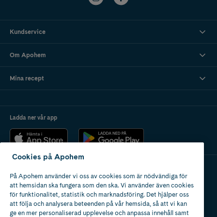
Kundservice
Om Apohem
Mina recept
Ladda ner vår app
Cookies på Apohem
På Apohem använder vi oss av cookies som är nödvändiga för
Apotek med tillstånd
att hemsidan ska fungera som den ska. Vi använder även cookies
av Läkemedelsverket
för funktionalitet, statistik och marknadsföring. Det hjälper oss
att följa och analysera beteenden på vår hemsida, så att vi kan
ge en mer personaliserad upplevelse och anpassa innehåll samt