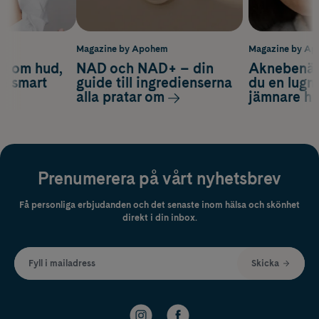
m
Magazine by Apohem
Magazine by A
d om hud,
NAD och NAD+ – din
Aknebenäge
ch smart
guide till ingredienserna
du en lugn
alla pratar om
jämnare h
Prenumerera på vårt nyhetsbrev
Få personliga erbjudanden och det senaste inom hälsa och skönhet
direkt i din inbox.
Fyll i mailadress
Skicka