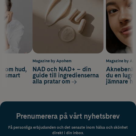
m
Magazine by Apohem
Magazine by A
d om hud,
NAD och NAD+ – din
Aknebenäge
ch smart
guide till ingredienserna
du en lugn
alla pratar om
jämnare h
Prenumerera på vårt nyhetsbrev
Få personliga erbjudanden och det senaste inom hälsa och skönhet
direkt i din inbox.