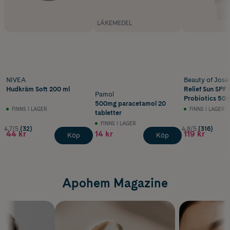
LÄKEMEDEL
NIVEA
Beauty of Jose
Hudkräm Soft 200 ml
Relief Sun SPF 
Pamol
Probiotics 50 
500mg paracetamol 20
FINNS I LAGER
FINNS I LAGER
tabletter
FINNS I LAGER
4.7/5
(32)
4.8/5
(316)
44 kr
14 kr
119 kr
Köp
Köp
Apohem Magazine