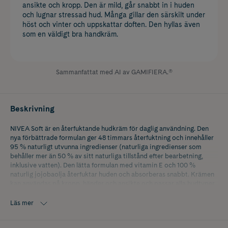
ansikte och kropp. Den är mild, går snabbt in i huden
och lugnar stressad hud. Många gillar den särskilt under
höst och vinter och uppskattar doften. Den hyllas även
som en väldigt bra handkräm.
Sammanfattat med AI av GAMIFIERA.®
Beskrivning
NIVEA Soft är en återfuktande hudkräm för daglig användning. Den
nya förbättrade formulan ger 48 timmars återfuktning och innehåller
95 % naturligt utvunna ingredienser (naturliga ingredienser som
behåller mer än 50 % av sitt naturliga tillstånd efter bearbetning,
inklusive vatten). Den lätta formulan med vitamin E och 100 %
naturlig jojobaolja återfuktar huden och absorberas snabbt. Krämen
kan användas på kropp, händer och ansikte och passar alla hudtyper.
NIVEA Soft har en vegansk formula fri från animaliska ingredienser
och är dermatologiskt testad. Njut av den uppfriskande hudkrämen
Läs mer
med den ikoniska NIVEA-doften. Undvik kontakt med ögonen.