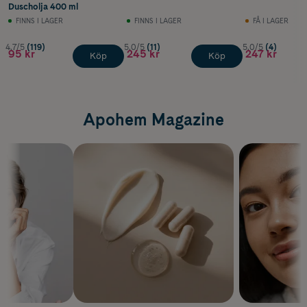
Duscholja 400 ml
FINNS I LAGER
FINNS I LAGER
FÅ I LAGER
4.7/5
(119)
5.0/5
(11)
5.0/5
(4)
95 kr
245 kr
247 kr
Köp
Köp
Apohem Magazine