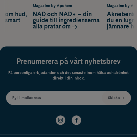
m
Magazine by Apohem
Magazine by A
d om hud,
NAD och NAD+ – din
Aknebenäge
ch smart
guide till ingredienserna
du en lugn
alla pratar om
jämnare h
Prenumerera på vårt nyhetsbrev
Få personliga erbjudanden och det senaste inom hälsa och skönhet
direkt i din inbox.
Fyll i mailadress
Skicka