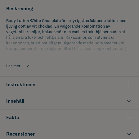
Beskrivning
Body Lotion White Chocolate är en lyxig, återfuktande lotion med
ljuvlig doft av vit choklad. En välgörande kombination av
vegetabiliska oljor, Kakaosmör och Vaniljextrakt hjälper huden att
hålla en bra fukt- och fettbalans. Kakaosmör, som utvinns ur
kakaobönan, är ett naturligt mjukgörande medel som smälter vid
kroppstemperatur och hjälper till att hålla huden mjuk och smidig.
Kakaosmöret gör Body Lotion White Chocolate lite fetare än övriga
Body Lotions i vårt sortiment, vilka innehåller sheasmör. Det
Läs mer
väldoftande Vaniljextraktet kommer från giftfria orkidéodlingar på
Madagaskar. Sodium Levulinate från Ris och Sodium Anisate från
Basilika är vårdande och bakteriedödande. Produkten är naturligt
Instruktioner
självkonserverande.
Innehåll
Fakta
Recensioner