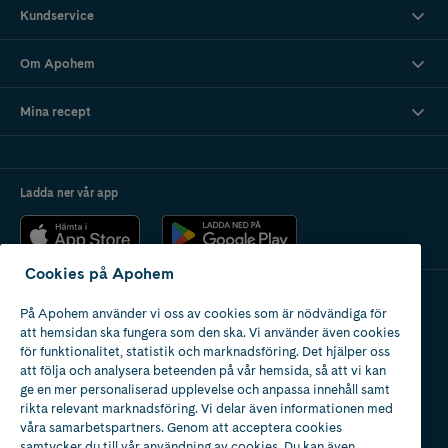
Kundservice
Om Apohem
Mina recept
Ladda ner vår app
Cookies på Apohem
På Apohem använder vi oss av cookies som är nödvändiga för
Apotek med tillstånd
att hemsidan ska fungera som den ska. Vi använder även cookies
av Läkemedelsverket
för funktionalitet, statistik och marknadsföring. Det hjälper oss
att följa och analysera beteenden på vår hemsida, så att vi kan
ge en mer personaliserad upplevelse och anpassa innehåll samt
rikta relevant marknadsföring. Vi delar även informationen med
våra samarbetspartners. Genom att acceptera cookies
samtycker du till vår användning av cookies. Du kan även
2024