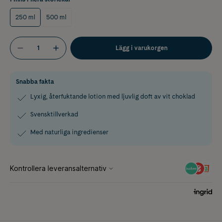
250 ml
500 ml
Lägg i varukorgen
Snabba fakta
Lyxig, återfuktande lotion med ljuvlig doft av vit choklad
Svensktillverkad
Med naturliga ingredienser