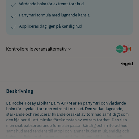
Vårdande balm för extremt torr hud
Parfymfri formula med lugnande känsla
Appliceras dagligen på känslig hud
Beskrivning
La Roche-Posay Lipikar Balm AP+M är en parfymfri och vårdande
balm för mycket torr och extremt torr hud. Den verkar lugnande,
stärkande och reducerar kliande orsakat av torr hud samtidigt som
den hjälper till att minska förekomsten av extrem torrhet. Den rika
men snabbabsorberande formulan passar känslig och irriterad hud
samt hud med tendens till atopi och lämnar huden mjuk, smidig och
behaglig. Balmen absorberas snabbt för att underlätta den dagliga