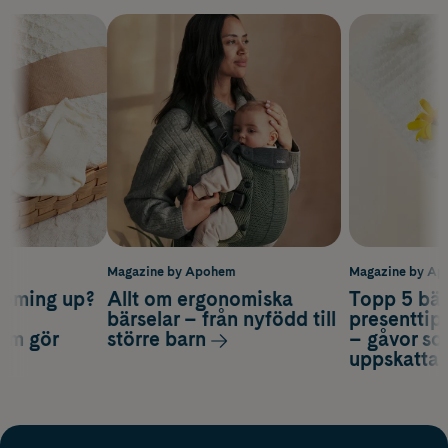
m
Magazine by Apohem
Magazine by A
coming up?
Allt om ergonomiska
Topp 5 bäs
a
bärselar – från nyfödd till
presenttips
som gör
större barn
– gåvor so
uppskatta