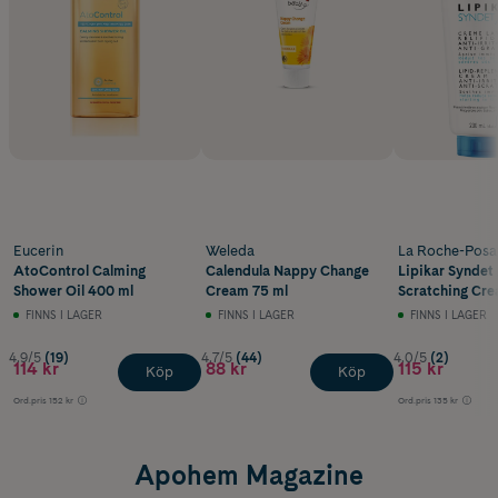
Eucerin
Weleda
La Roche-Posa
AtoControl Calming
Calendula Nappy Change
Lipikar Syndet
Shower Oil 400 ml
Cream 75 ml
Scratching Cr
200 ml
FINNS I LAGER
FINNS I LAGER
FINNS I LAGER
4.9/5
(19)
4.7/5
(44)
4.0/5
(2)
114 kr
88 kr
115 kr
Köp
Köp
Ord.pris
152 kr
Ord.pris
135 kr
Apohem Magazine