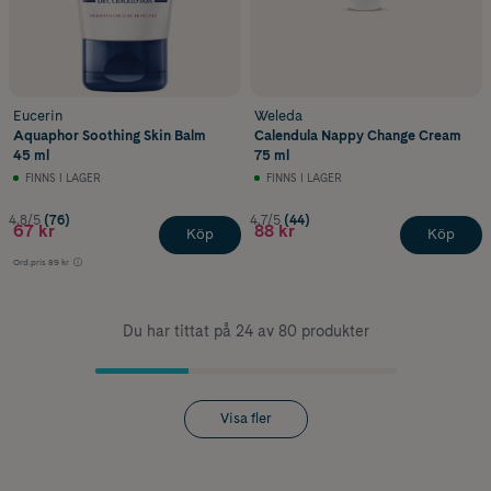
Eucerin
Weleda
Aquaphor Soothing Skin Balm
Calendula Nappy Change Cream
45 ml
75 ml
FINNS I LAGER
FINNS I LAGER
4.8/5
(76)
4.7/5
(44)
67 kr
88 kr
Köp
Köp
Ord.pris
89 kr
Du har tittat på 24 av 80 produkter
Visa fler