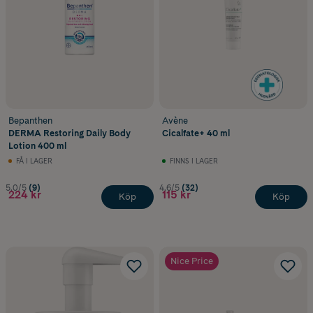
Bepanthen
Avène
DERMA Restoring Daily Body
Cicalfate+ 40 ml
Lotion 400 ml
FÅ I LAGER
FINNS I LAGER
5.0/5
(9)
4.6/5
(32)
224 kr
115 kr
Köp
Köp
Nice Price