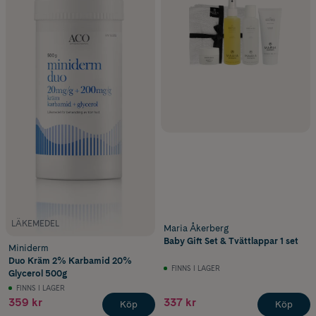
LÄKEMEDEL
Maria Åkerberg
Baby Gift Set & Tvättlappar 1 set
Miniderm
Duo Kräm 2% Karbamid 20%
FINNS I LAGER
Glycerol 500g
FINNS I LAGER
359 kr
337 kr
Köp
Köp