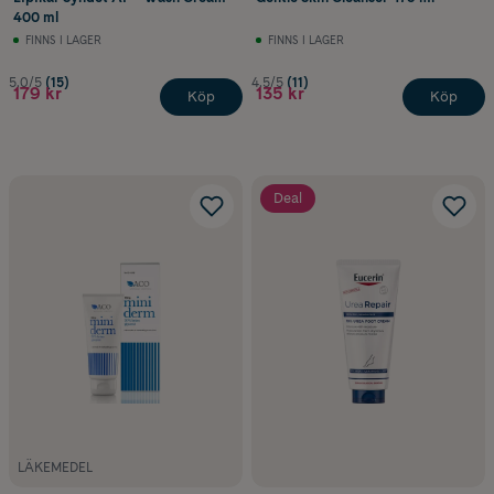
400 ml
FINNS I LAGER
FINNS I LAGER
5.0/5
(15)
4.5/5
(11)
179 kr
135 kr
Köp
Köp
Deal
LÄKEMEDEL