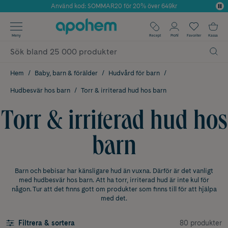
Använd kod: SOMMAR20 för 20% över 649kr
Årets Butik 2025 inom Skönhet
✓ Fri frakt
Meny
Recept
Profil
Favoriter
Kassa
✓ Rådgivning från farmaceuter & hudterapeuter
✓ Poäng på alla köp*
Hem
Baby, barn & förälder
Hudvård för barn
Hudbesvär hos barn
Torr & irriterad hud hos barn
Torr & irriterad hud hos
barn
Barn och bebisar har känsligare hud än vuxna. Därför är det vanligt
med hudbesvär hos barn. Att ha torr, irriterad hud är inte kul för
någon. Tur att det finns gott om produkter som finns till för att hjälpa
med det.
80 produkter
Filtrera & sortera