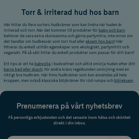
Torr & irriterad hud hos barn
Här hittar du flera sorters hudkrämer som kan lindra när huden är
irriterad och torr. När det kommer till produkter för
baby och barn
behöver de vara extra skonsamma och gärna parfymfria. Inte minst om
det handlar om hudbesvär som torr hud eller
eksem hos barn
! Här
filtrerar du enkelt utifrån egenskaper som ekologiskt, parfymfritt och
veganskt. På så sätt hittar du enkelt produkter som passar för ditt barn!
Ett tips är att ha
babyolja
i badvattnet och alltid smörja huden efter ditt
barns bad eller dusch
. för andra krävs regelbunden smörjning med en
riktigt bra hudkräm. Här finns hudkrämer som kan användas på hela
kroppen, men också klassiska blöjkrämer för röd rumpa och
blöjeksem
.
Prenumerera på vårt nyhetsbrev
Få personliga erbjudanden och det senaste inom hälsa och skönhet
direkt i din inbox.