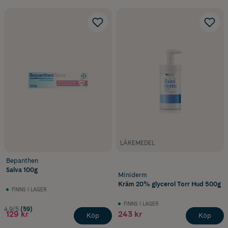
LÄKEMEDEL
Bepanthen
Salva 100g
Miniderm
Kräm 20% glycerol Torr Hud 500g
FINNS I LAGER
FINNS I LAGER
4.9/5
(59)
129 kr
243 kr
Köp
Köp