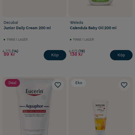
Decubal
Weleda
Junior Daily Cream 200 ml
Calendula Baby Oil 200 ml
FINNS I LAGER
FINNS I LAGER
4.7/5
(14)
4.6/5
(19)
89 kr
138 kr
Köp
Köp
Deal
Eko