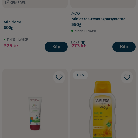
LÄKEMEDEL
ACO
Minicare Cream Oparfymerad
Miniderm
350g
600g
FINNS I LAGER
FINNS I LAGER
5.0/5
(5)
325 kr
273 kr
Köp
Köp
Eko