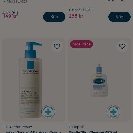
FINNS I LAGER
FINNS I LAGER
4.7/5
(51)
149 kr
265 kr
Köp
Köp
Nice Price
La Roche-Posay
Cetaphil
Lipikar Syndet AP+ Wash Cream
Gentle Skin Cleanser 473 ml