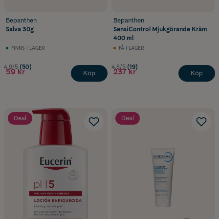
Bepanthen
Bepanthen
Salva 30g
SensiControl Mjukgörande Kräm
400 ml
FINNS I LAGER
FÅ I LAGER
4.9/5
(50)
4.8/5
(19)
59 kr
237 kr
Köp
Köp
Deal
Deal