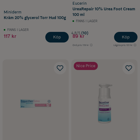
Eucerin
UreaRepair 10% Urea Foot Cream
Miniderm
100 ml
Kräm 20% glycerol Torr Hud 100g
FINNS I LAGER
FINNS I LAGER
4.8/5
(10)
117 kr
89 kr
Köp
Köp
Ord.pris
119 kr
Lägsta pris
101 kr
Nice Price