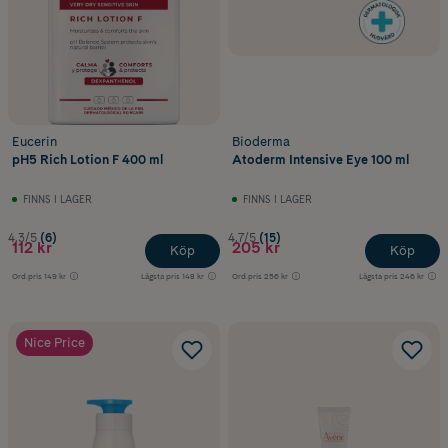
Eucerin
Bioderma
pH5 Rich Lotion F 400 ml
Atoderm Intensive Eye 100 ml
FINNS I LAGER
FINNS I LAGER
4.3/5
(6)
4.7/5
(15)
112 kr
205 kr
Köp
Köp
Ord.pris
149 kr
Lägsta pris
148 kr
Ord.pris
256 kr
Lägsta pris
246 kr
Nice Price