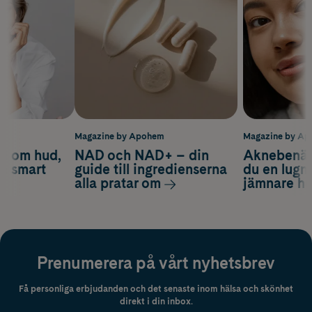
m
Magazine by Apohem
Magazine by A
d om hud,
NAD och NAD+ – din
Aknebenäge
ch smart
guide till ingredienserna
du en lugn
alla pratar om
jämnare h
Prenumerera på vårt nyhetsbrev
Få personliga erbjudanden och det senaste inom hälsa och skönhet
direkt i din inbox.