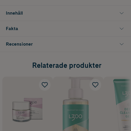
kroppen.
Innehåll
L300 bygger på svensk hudvårdsforskning och är fri från animaliska
ingredienser, vilket gör den till ett genomtänkt val i din
hudvårdsrutin. Passar särskilt bra för torr hud som behöver extra
Fakta
återfuktning utan parfym.
Innehåller 350 ml
Recensioner
Relaterade produkter