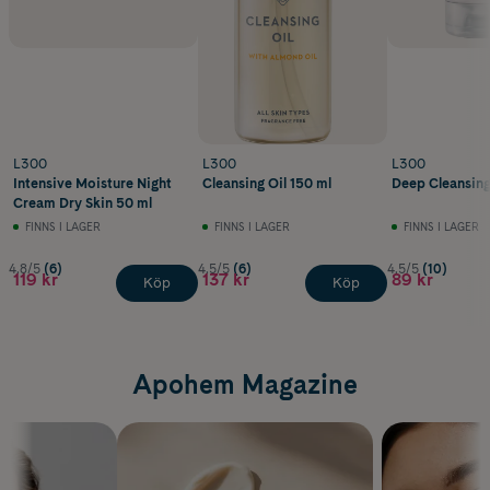
L300
L300
L300
Intensive Moisture Night
Cleansing Oil 150 ml
Deep Cleansing
Cream Dry Skin 50 ml
FINNS I LAGER
FINNS I LAGER
FINNS I LAGER
4.8/5
(6)
4.5/5
(6)
4.5/5
(10)
119 kr
137 kr
89 kr
Köp
Köp
Apohem Magazine