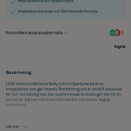
Med karbamid och hyaluronsyra
Snabbabsorberande och återfuktande formula
Beskrivning
L300 Intensive Moisture Body Lotion Oparfymerad är en
kroppslotion som ger intensiv återfuktning och är särskilt anpassad
för torr och känslig hud. Den oparfymerade formulan gör den till ett
bra val för dig som vill ha en mild hudvård som passar daglig
användning.
Formulan med karbamid, mjölksyra och betain bidrar till att bevara
hudens naturliga fuktbalans och ge en mjuk och smidig hudkänsla.
Hyaluronsyra hjälper till att binda fukt i huden och ger en återfuktad
Läs mer
och följsam känsla. Lotionen absorberas snabbt och passar för hela