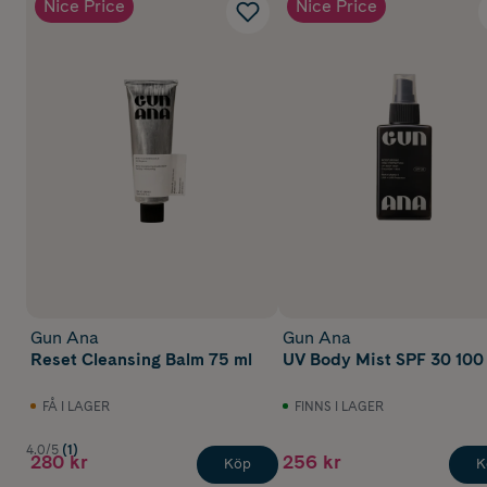
Nice Price
Nice Price
Gun Ana
Gun Ana
Reset Cleansing Balm 75 ml
UV Body Mist SPF 30 100
FÅ I LAGER
FINNS I LAGER
4.0/5
(1)
280 kr
256 kr
Köp
K