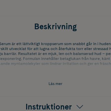
Beskrivning
rum är ett lättviktigt kroppserum som snabbt går in i huden 
rskilt utvecklat för att lugna och återfukta torr eller stressad
ga barriär. Resultatet är en mjuk, len och balanserad hud – p
lexponering. Formulan innehåller betaglukan från havre, känt
ande myntamolekyler som lindrar irritation och ger en fräsch
avreolja, vetegroddsolja och nyponolja tillför närande ämne
hudens naturliga skydd och upprätthålla en stark hudbarriär. P
Läs mer
Instruktioner