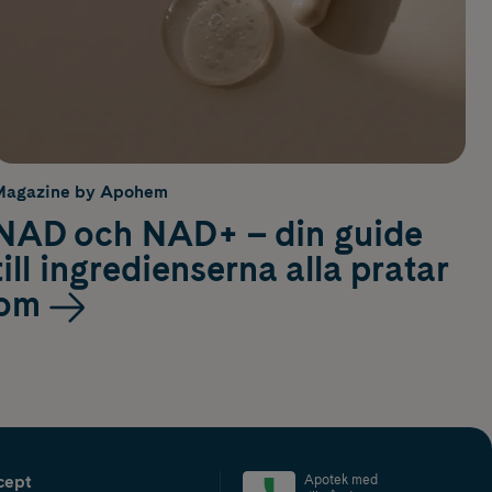
Magazine by Apohem
NAD och NAD+ – din guide
till ingredienserna alla pratar
om
cept
Apotek med