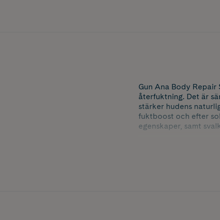
Gun Ana Body Repair Se
återfuktning. Det är sä
stärker hudens naturli
fuktboost och efter so
egenskaper, samt svalk
Gun Anas komplex av h
bidrar till att bevara 
Storlek: 150 ml