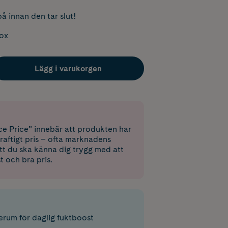
å innan den tar slut!
box
Lägg i varukorgen
e Price” innebär att produkten har
raftigt pris – ofta marknadens
 att du ska känna dig trygg med att
st och bra pris.
erum för daglig fuktboost