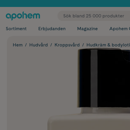
✓ Fri
Sortiment
Erbjudanden
Magazine
Apohem 
Hem
Hudvård
Kroppsvård
Hudkräm & bodylot