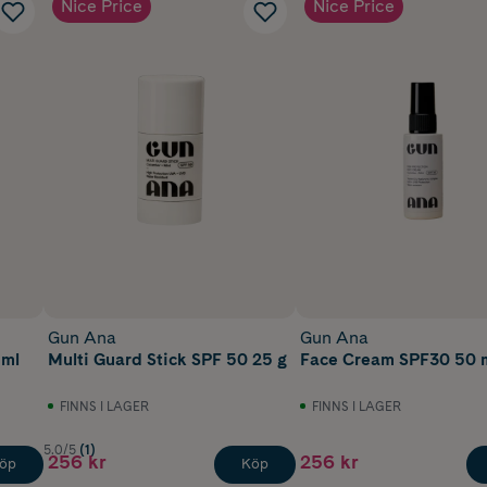
Nice Price
Nice Price
Gun Ana
Gun Ana
 ml
Multi Guard Stick SPF 50 25 g
Face Cream SPF30 50 
FINNS I LAGER
FINNS I LAGER
5.0/5
(1)
256 kr
256 kr
öp
Köp