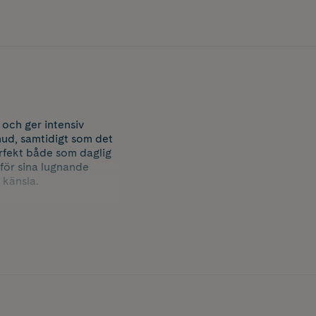
och ger intensiv
 hud, samtidigt som det
erfekt både som daglig
 för sina lugnande
 känsla.
n och fettsyror som
assar alla hudtyper.