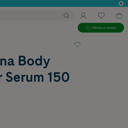
 köp*
Hämta ut recept
na Body
r Serum 150