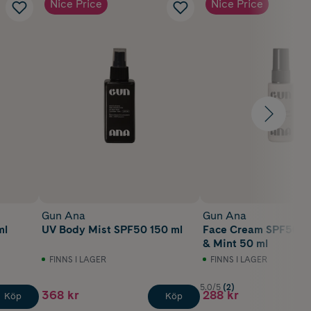
Nice Price
Nice Price
Gun Ana
Gun Ana
ml
UV Body Mist SPF50 150 ml
Face Cream SPF50 
& Mint 50 ml
FINNS I LAGER
FINNS I LAGER
5.0/5
(2)
368 kr
288 kr
Köp
Köp