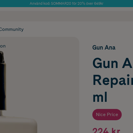
Använd kod: SOMMAR20 för 20% över 649kr
Årets Butik 2025 inom Skönhet
 frakt
✓ Rådgivning från farmaceuter & hudterapeuter
✓ Poäng på alla
Community
ion
Gun Ana
Gun A
Repai
ml
Nice Price
224 kr