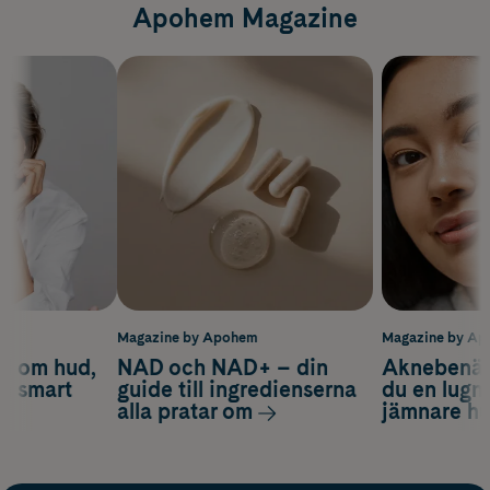
Apohem Magazine
m
Magazine by Apohem
Magazine by A
d om hud,
NAD och NAD+ – din
Aknebenäge
ch smart
guide till ingredienserna
du en lugn
alla pratar om
jämnare h