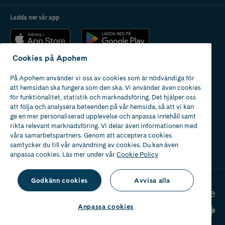
Ladda ner vår app
Cookies på Apohem
På Apohem använder vi oss av cookies som är nödvändiga för
Apotek med tillstånd
att hemsidan ska fungera som den ska. Vi använder även cookies
av Läkemedelsverket
för funktionalitet, statistik och marknadsföring. Det hjälper oss
att följa och analysera beteenden på vår hemsida, så att vi kan
ge en mer personaliserad upplevelse och anpassa innehåll samt
rikta relevant marknadsföring. Vi delar även informationen med
våra samarbetspartners. Genom att acceptera cookies
samtycker du till vår användning av cookies. Du kan även
2024
anpassa cookies. Läs mer under vår
Cookie Policy
Godkänn cookies
Avvisa alla
Anpassa cookies