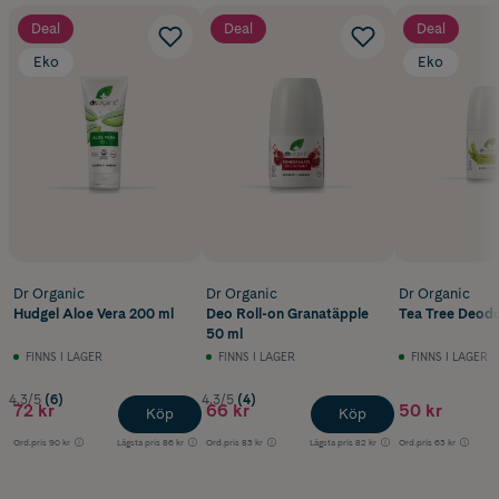
Deal
Deal
Deal
Eko
Eko
Dr Organic
Dr Organic
Dr Organic
Hudgel Aloe Vera 200 ml
Deo Roll-on Granatäpple
Tea Tree Deodo
50 ml
FINNS I LAGER
FINNS I LAGER
FINNS I LAGER
4.3/5
(6)
4.3/5
(4)
72 kr
66 kr
50 kr
Köp
Köp
Ord.pris
90 kr
Lägsta pris
86 kr
Ord.pris
83 kr
Lägsta pris
82 kr
Ord.pris
63 kr