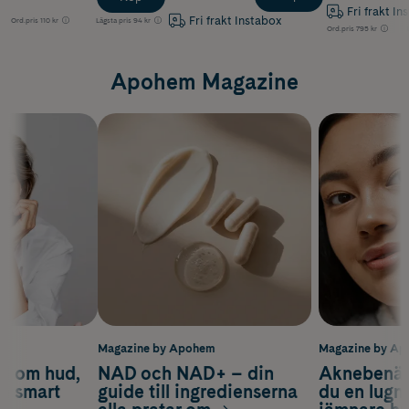
Fri frakt In
Fri frakt Instabox
Ord.pris
110 kr
Lägsta pris
94 kr
Ord.pris
795 kr
Apohem Magazine
m
Magazine by Apohem
Magazine by A
d om hud,
NAD och NAD+ – din
Aknebenäge
ch smart
guide till ingredienserna
du en lugn