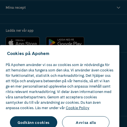
Mina recept
Ladda ner vår app
Cookies på Apohem
På Apohem använder vi oss av cookies som är nödvändiga för
Apotek med tillstånd
att hemsidan ska fungera som den ska. Vi använder även cookies
av Läkemedelsverket
för funktionalitet, statistik och marknadsföring. Det hjälper oss
att följa och analysera beteenden på vår hemsida, så att vi kan
ge en mer personaliserad upplevelse och anpassa innehåll samt
rikta relevant marknadsföring. Vi delar även informationen med
våra samarbetspartners. Genom att acceptera cookies
samtycker du till vår användning av cookies. Du kan även
2024
anpassa cookies. Läs mer under vår
Cookie Policy
Godkänn cookies
Avvisa alla