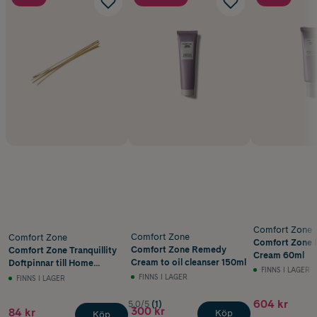
Comfort Zone
Comfort Zone
Comfort Zone
Comfort Zone
Comfort Zone Remedy
Comfort Zone Tranquillity
Cream 60ml
Cream to oil cleanser 150ml
Doftpinnar till Home
FINNS I LAGER
Fragrance 10-pack
FINNS I LAGER
FINNS I LAGER
604 kr
5.0/5
(1)
300 kr
84 kr
Köp
Köp