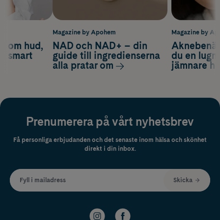
m
Magazine by Apohem
Magazine by A
d om hud,
NAD och NAD+ – din
Aknebenäge
ch smart
guide till ingredienserna
du en lugn
alla pratar om
jämnare h
Prenumerera på vårt nyhetsbrev
Få personliga erbjudanden och det senaste inom hälsa och skönhet
direkt i din inbox.
Fyll i mailadress
Skicka