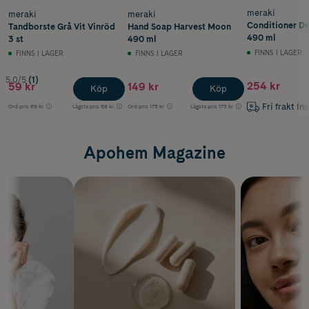
meraki
meraki
meraki
Conditioner De
Tandborste Grå Vit Vinröd
Hand Soap Harvest Moon
490 ml
3 st
490 ml
FINNS I LAGER
FINNS I LAGER
FINNS I LAGER
5.0/5
(1)
254 kr
59 kr
149 kr
Köp
Köp
Fri frakt In
Ord.pris
69 kr
Lägsta pris
68 kr
Ord.pris
175 kr
Lägsta pris
173 kr
Apohem Magazine