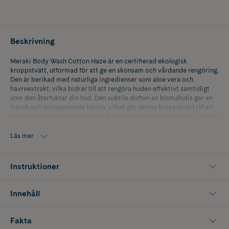
Beskrivning
Meraki Body Wash Cotton Haze är en certifierad ekologisk
kroppstvätt, utformad för att ge en skonsam och vårdande rengöring.
Den är berikad med naturliga ingredienser som aloe vera och
havreextrakt, vilka bidrar till att rengöra huden effektivt samtidigt
som den återfuktar din hud. Den subtila doften av bomullsdis ger en
fräsch och avslappnande känsla, vilket gör denna kroppstvätt till ett
perfekt inslag i din dagliga hudvårdsrutin. Dess milda formula gör den
idealisk för dagligt bruk.
Läs mer
Storlek: 490 ml.
Instruktioner
Innehåll
Fakta