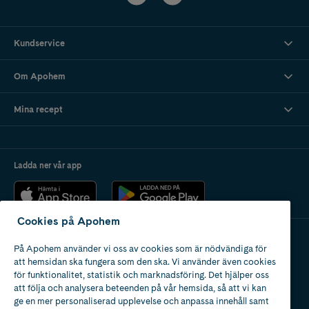
Kundservice
Om Apohem
Mina recept
Ladda ner vår app
Cookies på Apohem
På Apohem använder vi oss av cookies som är nödvändiga för
Apotek med tillstånd
att hemsidan ska fungera som den ska. Vi använder även cookies
av Läkemedelsverket
för funktionalitet, statistik och marknadsföring. Det hjälper oss
att följa och analysera beteenden på vår hemsida, så att vi kan
ge en mer personaliserad upplevelse och anpassa innehåll samt