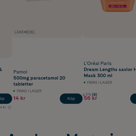
LÄKEMEDEL
L'Oréal Paris
&
Dream Lengths savior 
Pamol
Mask 300 ml
500mg paracetamol 20
FINNS I LAGER
tabletter
FINNS I LAGER
4.7/5
(6)
14 kr
56 kr
öp
Köp
4 kr