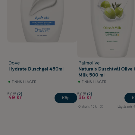
Dove
Palmolive
Hydrate Duschgel 450ml
Naturals Duschtvål Olive 
Milk 500 ml
FINNS I LAGER
FINNS I LAGER
5.0/5
(2)
5.0/5
(2)
49 kr
36 kr
Köp
K
Ord.pris
45 kr
Lägsta pris
4