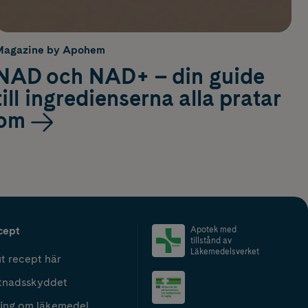
Magazine by Apohem
NAD och NAD+ – din guide
till ingredienserna alla pratar
om
cept
Apotek med
tillstånd av
Läkemedelsverket
t recept här
tnadsskyddet
ing om läkemedel