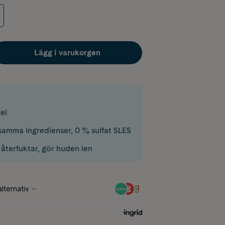
Lägg i varukorgen
el
amma ingredienser, 0 % sulfat SLES
återfuktar, gör huden len