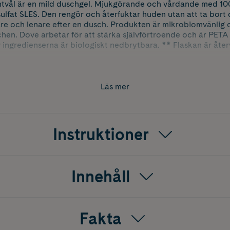
htvål är en mild duschgel. Mjukgörande och vårdande med 
ulfat SLES. Den rengör och återfuktar huden utan att ta bort d
are och lenare efter en dusch. Produkten är mikrobiomvänlig
chen. Dove arbetar för att stärka självförtroende och är PETA
v ingredienserna är biologiskt nedbrytbara. ** Flaskan är åter
Läs mer
Instruktioner
Innehåll
Fakta