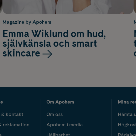
Magazine by Apohem
Emma Wiklund om hud,
självkänsla och smart
skincare
ce
Om Apohem
Mina re
 & kontakt
Om oss
Hämta u
& reklamation
Apohem i media
Högkos
s
Hållbarhet
Rådgivn