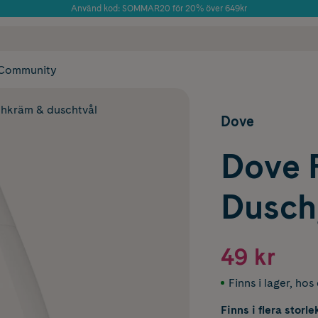
Använd kod: SOMMAR20 för 20% över 649kr
Årets Butik 2025 inom Skönhet
 frakt
✓ Rådgivning från farmaceuter & hudterapeuter
✓ Poäng på alla
Community
hkräm & duschtvål
Dove
Dove 
Dusch
49 kr
Finns i lager
,
hos 
Finns i flera storle