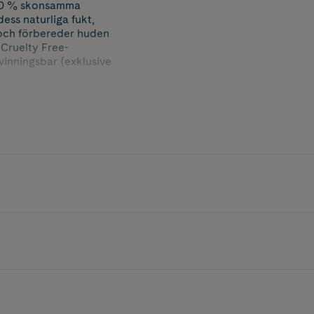
100 % skonsamma
ess naturliga fukt,
 och förbereder huden
 Cruelty Free-
vinningsbar (exklusive