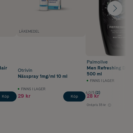
LÄKEMEDEL
Palmolive
Hair
Men Refreshing Dusc
Otrivin
500 ml
Nässpray 1mg/ml 10 ml
FINNS I LAGER
FINNS I LAGER
4.0/5
(2)
29 kr
28 kr
Köp
Köp
Ord.pris
35 kr
Lägst