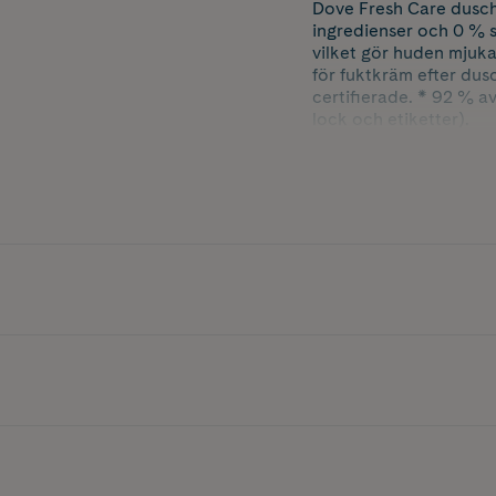
Dove Fresh Care dusc
ingredienser och 0 % s
vilket gör huden mjuk
för fuktkräm efter dus
certifierade. * 92 % a
lock och etiketter).