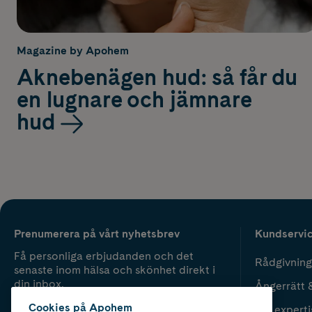
Magazine by Apohem
Aknebenägen hud: så får du
en lugnare och jämnare
hud
Prenumerera på vårt nyhetsbrev
Kundservi
Få personliga erbjudanden och det
Rådgivning
senaste inom hälsa och skönhet direkt i
din inbox.
Ångerrätt 
Cookies på Apohem
Vår experti