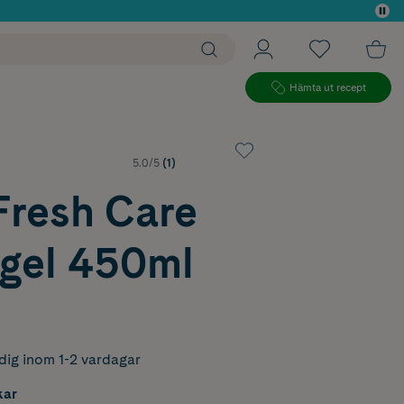
 köp*
Hämta ut recept
5.0/5
(1)
Fresh Care
gel 450ml
dig inom 1-2 vardagar
kar