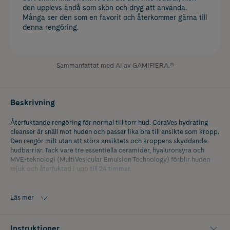
den upplevs ändå som skön och dryg att använda.
Många ser den som en favorit och återkommer gärna till
denna rengöring.
Sammanfattat med AI av GAMIFIERA.®
Beskrivning
Återfuktande rengöring för normal till torr hud. CeraVes hydrating
cleanser är snäll mot huden och passar lika bra till ansikte som kropp.
Den rengör milt utan att störa ansiktets och kroppens skyddande
hudbarriär. Tack vare tre essentiella ceramider, hyaluronsyra och
MVE-teknologi (MultiVesicular Emulsion Technology) förblir huden
mjuk och återfuktad i upp till 24 timmar.
Utan parfym. Hypoallergen.
Läs mer
Instruktioner