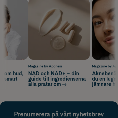
m
Magazine by Apohem
Magazine by A
d om hud,
NAD och NAD+ – din
Aknebenäge
ch smart
guide till ingredienserna
du en lugn
alla pratar om
jämnare h
Prenumerera på vårt nyhetsbrev