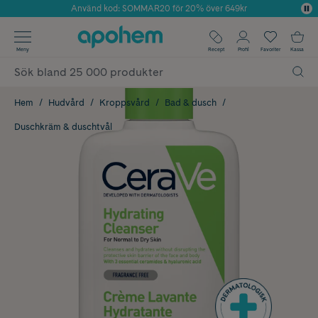
Använd kod: SOMMAR20 för 20% över 649kr
Årets Butik 2025 inom Skönhet
✓ Fri frakt
Meny
Recept
Profil
Favoriter
Kassa
✓ Rådgivning från farmaceuter & hudterapeuter
✓ Poäng på alla köp*
Hem
Hudvård
Kroppsvård
Bad & dusch
Duschkräm & duschtvål