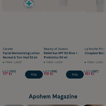
CeraVe
Beauty of Joseon
La Roche-Posa
Facial Moisturizing Lotion
Relief Sun SPF 50 Rice +
Cicaplast Balm
Normal & Torr Hud 52 ml
Probiotics 50 ml
FINNS I LAGER
FINNS I LAGER
FINNS I LAGER
4.6/5
(101)
4.8/5
(316)
4.8/5
(267)
117 kr
119 kr
161 kr
Köp
Köp
Apohem Magazine