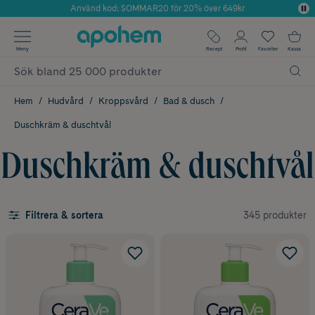
Använd kod: SOMMAR20 för 20% över 649kr
Årets Butik 2025 inom Skönhet
✓ Fri frakt
Meny
Recept
Profil
Favoriter
Kassa
✓ Rådgivning från farmaceuter & hudterapeuter
✓ Poäng på alla köp*
Hem
Hudvård
Kroppsvård
Bad & dusch
Duschkräm & duschtvål
Duschkräm & duschtvål
345 produkter
Filtrera & sortera