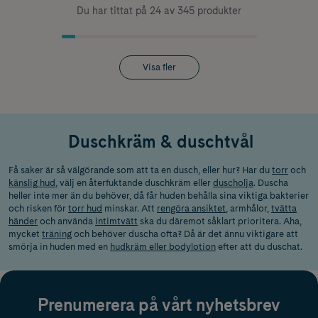
Du har tittat på 24 av 345 produkter
Visa fler
Duschkräm & duschtvål
Få saker är så välgörande som att ta en dusch, eller hur? Har du
torr
och
känslig hud
, välj en återfuktande duschkräm eller
duscholja
. Duscha
heller inte mer än du behöver, då får huden behålla sina viktiga bakterier
och risken för
torr hud
minskar. Att
rengöra ansiktet
, armhålor,
tvätta
händer
och använda
intimtvätt
ska du däremot såklart prioritera. Aha,
mycket
träning
och behöver duscha ofta? Då är det ännu viktigare att
smörja in huden med en
hudkräm eller bodylotion
efter att du duschat.
Prenumerera på vårt nyhetsbrev