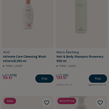
ACO
Maria Åkerberg
Intimate Care Cleansing Wash
Hair & Body Shampoo Rosemary
Intimtvål 250 ml
500 ml
FINNS I LAGER
FINNS I LAGER
4.9/5
(175)
4.7/5
(21)
59 kr
133 kr
Köp
Köp
Ord.pris
177 kr
Lägsta pris
142 kr
Deal
Nice Price