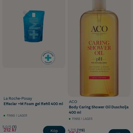
La Roche-Posay
ACO
Effaclar +M Foam gel Refill 400 ml
Body Caring Shower Oil Duscholja
400 ml
FINNS I LAGER
FINNS I LAGER
5.0/5
(1)
212 kr
4.7/5
(119)
Köp