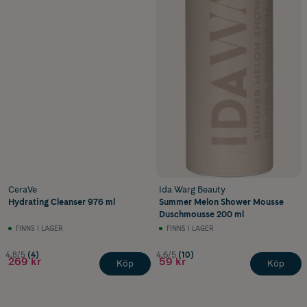
CeraVe
Ida Warg Beauty
Hydrating Cleanser 976 ml
Summer Melon Shower Mousse
Duschmousse 200 ml
FINNS I LAGER
FINNS I LAGER
4.8/5
(4)
4.6/5
(10)
269 kr
59 kr
Köp
Köp