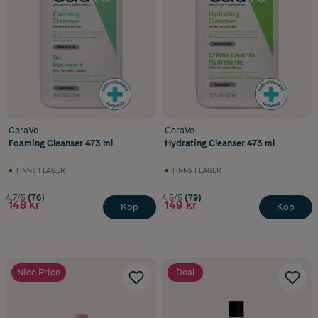
CeraVe
CeraVe
Foaming Cleanser 473 ml
Hydrating Cleanser 473 ml
FINNS I LAGER
FINNS I LAGER
4.7/5
(76)
4.5/5
(79)
148 kr
149 kr
Köp
Köp
Nice Price
Deal