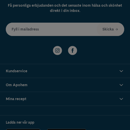
Få personliga erbjudanden och det senaste inom hälsa och skönhet
direkt i din inbox.
Fyll i mailadress
Skicka
Kundservice
Om Apohem
Mina recept
Ladda ner vår app