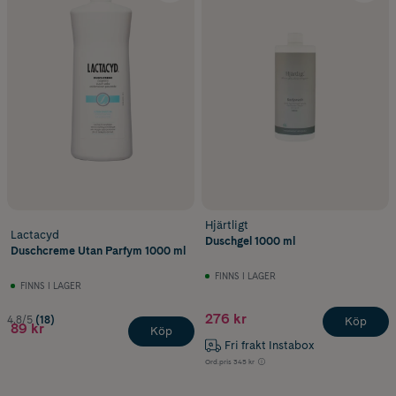
Hjärtligt
Lactacyd
Duschgel 1000 ml
Duschcreme Utan Parfym 1000 ml
FINNS I LAGER
FINNS I LAGER
276 kr
4.8/5
(18)
Köp
89 kr
Köp
Fri frakt Instabox
Ord.pris
345 kr