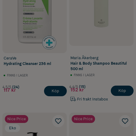
Maria Åkerberg
CeraVe
Hair & Body Shampoo Beautiful
Hydrating Cleanser 236 ml
500 ml
FINNS I LAGER
FINNS I LAGER
4.4/5
(15)
4.5/5
(24)
152 kr
117 kr
Köp
Köp
Fri frakt Instabox
Nice Price
Nice Price
Eko