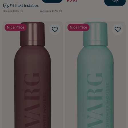
95 kr
Köp
Fri frakt Instabox
Ord.pris
249 kr
Lägsta pris
247 kr
Nice Price
Nice Price