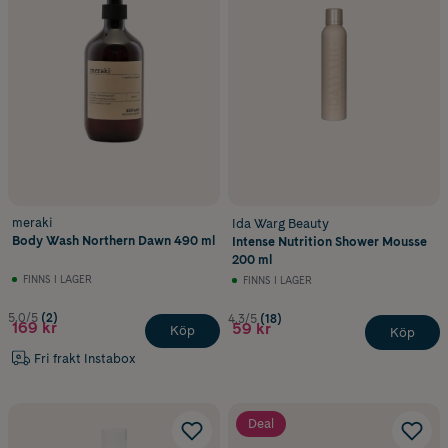
meraki
Ida Warg Beauty
Body Wash Northern Dawn 490 ml
Intense Nutrition Shower Mousse
200 ml
FINNS I LAGER
FINNS I LAGER
5.0/5
(2)
4.3/5
(18)
169 kr
59 kr
Köp
Köp
Fri frakt Instabox
Deal