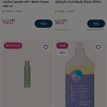
Lipikar Syndet AP+ Wash Cream
Salicylic Acid Body Wash 250ml
400 ml
FINNS I LAGER
FINNS I LAGER
5.0/5
(15)
4.8/5
(17)
179 kr
68 kr
Köp
Köp
Ord.pris
85 kr
Lägsta pris
84 kr
Nice Price
Deal
Eko