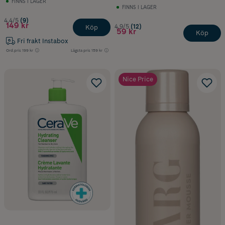
FINNS I LAGER
FINNS I LAGER
4.4/5
(9)
149 kr
4.9/5
(12)
Köp
59 kr
Köp
Fri frakt Instabox
Ord.pris
199 kr
Lägsta pris
159 kr
Nice Price