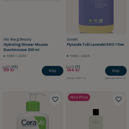
Ida Warg Beauty
Sonett
Hydrating Shower Mousse
Flytande Tvål Lavendel EKO 1 liter
Duschmousse 200 ml
FINNS I LAGER
FINNS I LAGER
4.6/5
(17)
5.0/5
(7)
59 kr
144 kr
Köp
Köp
Ord.pris
169 kr
Lägsta pris
167 kr
Nice Price