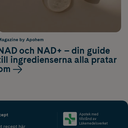
Magazine by Apohem
NAD och NAD+ – din guide
till ingredienserna alla pratar
om
cept
Apotek med
tillstånd av
Läkemedelsverket
t recept här