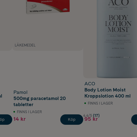
LÄKEMEDEL
ACO
Body Lotion Moist
Pamol
l
Kroppslotion 400 ml
500mg paracetamol 20
FINNS I LAGER
tabletter
FINNS I LAGER
4.4/5
(17)
14 kr
95 kr
öp
Köp