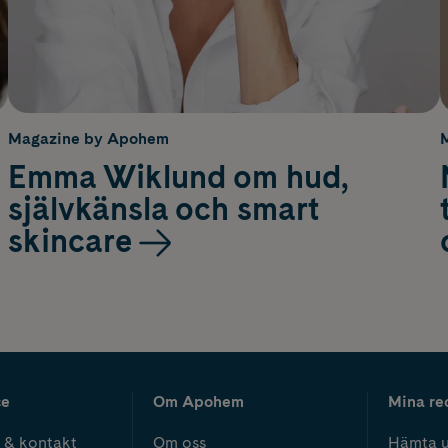
Magazine by Apohem
Emma Wiklund om hud,
självkänsla och smart
skincare
ce
Om Apohem
Mina re
 & kontakt
Om oss
Hämta u