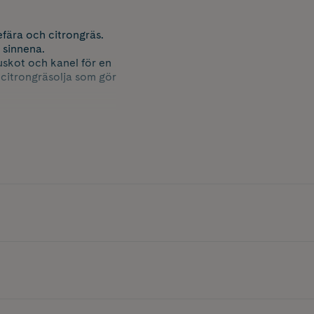
fära och citrongräs.
 sinnena.
uskot och kanel för en
 citrongräsolja som gör
lla oljor som är snälla
ser och organiska
a.