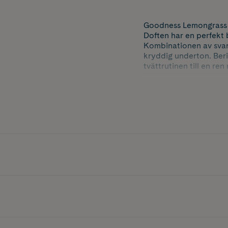
Goodness Lemongrass &
Doften har en perfekt b
Kombinationen av svart
kryddig underton. Beri
tvättrutinen till en ren
Goodness från Baylis & 
mot huden. Inspirerad
extrakt.
Vegansk. Dermatologisk