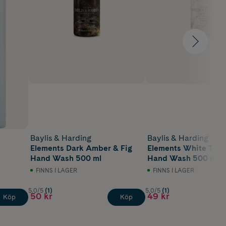
Baylis & Harding
Baylis & Harding
Elements Dark Amber & Fig
Elements White Tea &
Hand Wash 500 ml
Hand Wash 500 ml
FINNS I LAGER
FINNS I LAGER
5.0/5
(1)
5.0/5
(1)
50 kr
49 kr
Köp
Köp