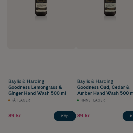
Baylis & Harding
Baylis & Harding
Goodness Lemongrass &
Goodness Oud, Cedar &
Ginger Hand Wash 500 ml
Amber Hand Wash 500 m
FÅ I LAGER
FINNS I LAGER
89 kr
89 kr
Köp
K