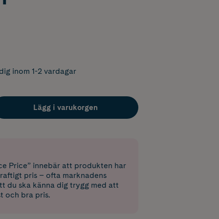
dig inom 1-2 vardagar
Lägg i varukorgen
e Price” innebär att produkten har
raftigt pris – ofta marknadens
 att du ska känna dig trygg med att
st och bra pris.