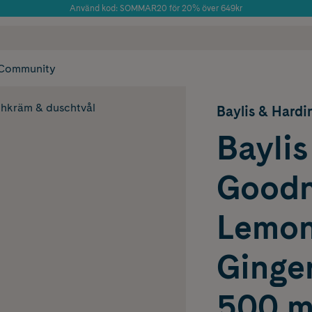
Använd kod: SOMMAR20 för 20% över 649kr
 frakt
✓ Rådgivning från farmaceuter & hudterapeuter
Årets Butik 2025 inom Skönhet
✓ Poäng på alla
Community
hkräm & duschtvål
Baylis & Hardi
Baylis
Goodn
Lemon
Ginge
500 m