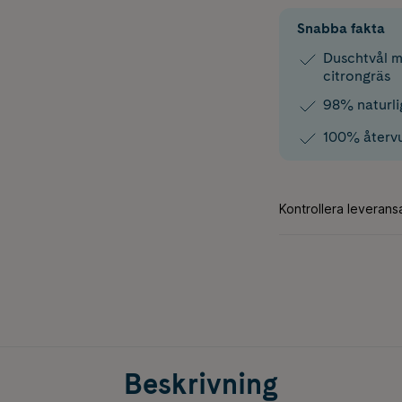
Snabba fakta
Duschtvål m
citrongräs
98% naturlig
100% återvu
Beskrivning