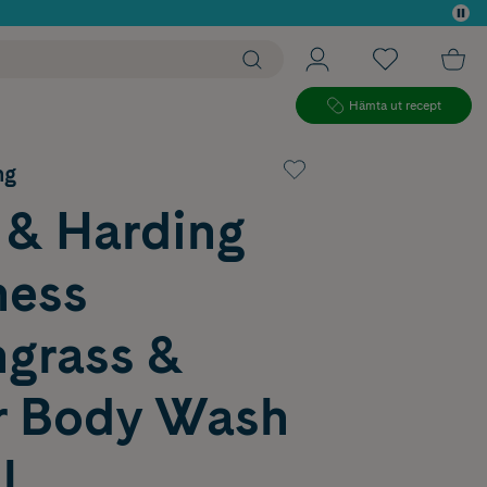
 köp*
Hämta ut recept
ng
 & Harding
ess
grass &
r Body Wash
l