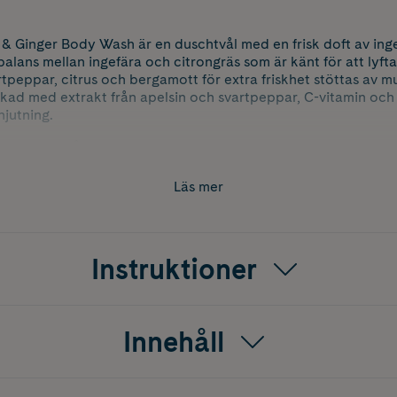
 Ginger Body Wash är en duschtvål med en frisk doft av inge
alans mellan ingefära och citrongräs som är känt för att lyfta
peppar, citrus och bergamott för extra friskhet stöttas av m
kad med extrakt från apelsin och svartpeppar, C-vitamin och
 njutning.
Harding står för godhet. Det är en naturlig serie med essentie
 av naturen och noga sammansatt av plantbaserade ingredien
Läs mer
t testad. 98% naturliga ingredienser. 100% återvunnen flask
Instruktioner
Innehåll