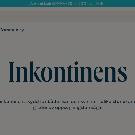
Använd kod: SOMMAR20 för 20% över 649kr
Årets Butik 2025 inom Skönhet
 frakt
✓ Rådgivning från farmaceuter & hudterapeuter
✓ Poäng på alla
Community
Inkontinens
 inkontinensskydd för både män och kvinnor i olika storlekar
grader av uppsugningsförmåga.