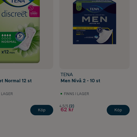
TENA
et Normal 12 st
Men Nivå 2 - 10 st
I LAGER
FINNS I LAGER
4.5/5
(2)
62 kr
Köp
Köp