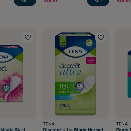
109 kr
168 kr
Köp
Köp
TENA
TENA
 Magic 34 st
Discreet Ultra Binda Normal
Pants 