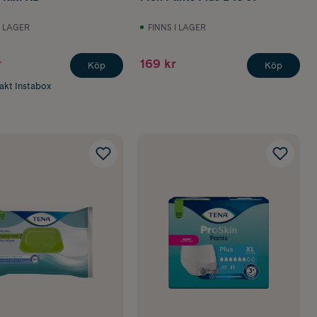
I LAGER
FINNS I LAGER
r
169 kr
Köp
Köp
rakt Instabox