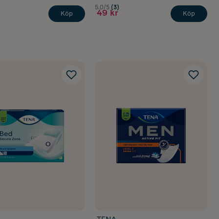
5.0/5
(3)
49 kr
Köp
Köp