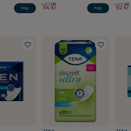
4.8/5
(6)
4.8/5
(9)
54 kr
52 kr
Köp
Köp