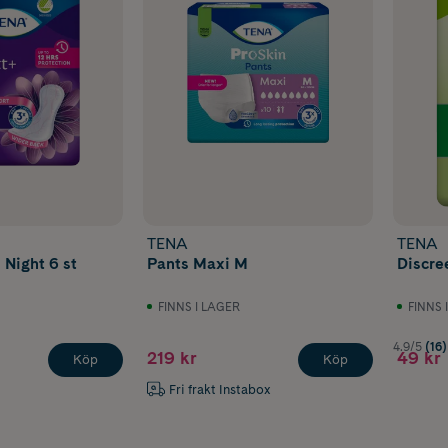
TENA
TENA
 Night 6 st
Pants Maxi M
Discre
FINNS I LAGER
FINNS 
4.9/5
(16)
219 kr
49 kr
Köp
Köp
Fri frakt Instabox