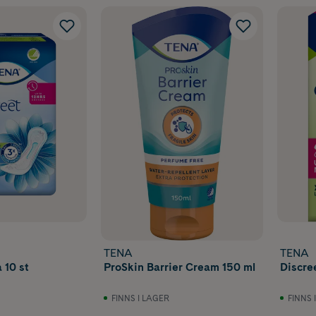
TENA
TENA
 10 st
ProSkin Barrier Cream 150 ml
Discree
FINNS I LAGER
FINNS 