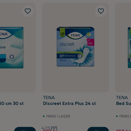
TENA
TENA
60 cm 30 st
Discreet Extra Plus 24 st
Bed Su
FINNS I LAGER
FINNS 
4.7/5
(17)