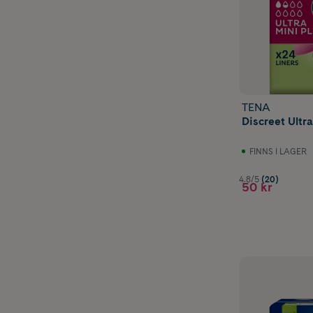
TENA
Discreet Ultra
FINNS I LAGER
4.8/5
(20)
50 kr