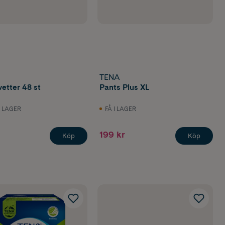
TENA
vetter 48 st
Pants Plus XL
I LAGER
FÅ I LAGER
199 kr
Köp
Köp