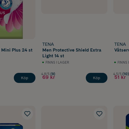
TENA
TENA
 Mini Plus 24 st
Men Protective Shield Extra
Våtser
Light 14 st
FINNS I LAGER
FINNS 
4.8/5
(9)
4.5/5
(10)
69 kr
51 kr
Köp
Köp