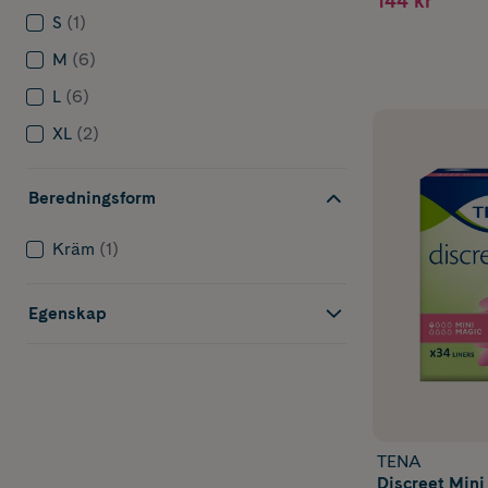
144 kr
S
(1)
M
(6)
L
(6)
XL
(2)
Beredningsform
Kräm
(1)
Egenskap
TENA
Discreet Mini