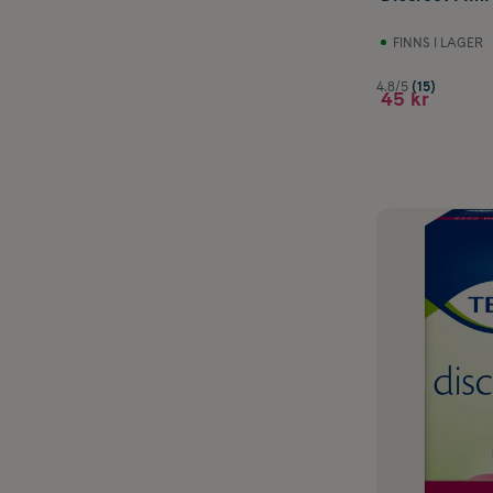
FINNS I LAGER
4.8/5
(15)
45 kr