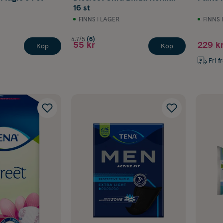
16 st
FINNS I LAGER
FINNS 
4.7/5
(6)
55 kr
229 k
Köp
Köp
Fri f