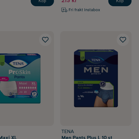
213 kr
Köp
Köp
Fri frakt Instabox
TENA
Maxi XL
Men Pants Plus L 10 st