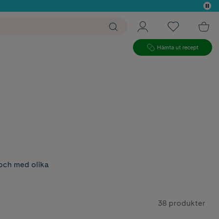
 köp*
Hämta ut recept
 och med olika
38 produkter