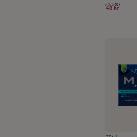
5.0/5
(6)
48 kr