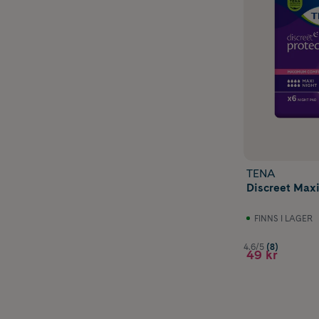
TENA
Discreet Maxi
FINNS I LAGER
4.6/5
(8)
49 kr