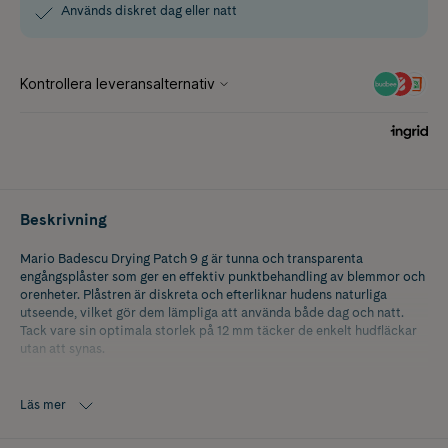
Används diskret dag eller natt
Beskrivning
Mario Badescu Drying Patch 9 g är tunna och transparenta
engångsplåster som ger en effektiv punktbehandling av blemmor och
orenheter. Plåstren är diskreta och efterliknar hudens naturliga
utseende, vilket gör dem lämpliga att använda både dag och natt.
Tack vare sin optimala storlek på 12 mm täcker de enkelt hudfläckar
utan att synas.
Formulan är berikad med salicylsyra som hjälper till att rengöra
porerna, niacinamid som bidrar till en mer balanserad talgproduktion
Läs mer
samt C-vitamin som stödjer hudens elasticitet. Dessutom innehåller
plåstren tea tree-olja och vulkanisk aska som verkar vårdande och