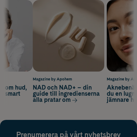
m
Magazine by Apohem
Magazine by A
d om hud,
NAD och NAD+ – din
Aknebenäge
ch smart
guide till ingredienserna
du en lugn
alla pratar om
jämnare h
Prenumerera på vårt nyhetsbrev