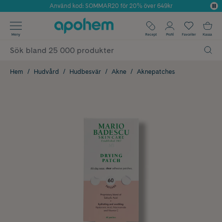
Använd kod: SOMMAR20 för 20% över 649kr
Årets Butik 2025 inom Skönhet
✓ Fri frakt
Meny
Recept
Profil
Favoriter
Kassa
✓ Rådgivning från farmaceuter & hudterapeuter
✓ Poäng på alla köp*
Hem
Hudvård
Hudbesvär
Akne
Aknepatches