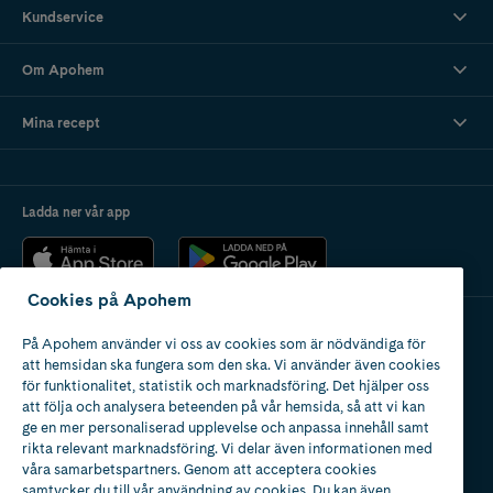
Kundservice
Om Apohem
Mina recept
Ladda ner vår app
Cookies på Apohem
På Apohem använder vi oss av cookies som är nödvändiga för
Apotek med tillstånd
att hemsidan ska fungera som den ska. Vi använder även cookies
av Läkemedelsverket
för funktionalitet, statistik och marknadsföring. Det hjälper oss
att följa och analysera beteenden på vår hemsida, så att vi kan
ge en mer personaliserad upplevelse och anpassa innehåll samt
rikta relevant marknadsföring. Vi delar även informationen med
våra samarbetspartners. Genom att acceptera cookies
samtycker du till vår användning av cookies. Du kan även
2024