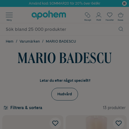
Använd kod: SOMMAR20 för 20% över 649kr
Årets Butik 2025 inom Skönhet
✓ Fri frakt
Meny
Recept
Profil
Favoriter
Kassa
✓ Rådgivning från farmaceuter & hudterapeuter
✓ Poäng på alla köp*
Hem
Varumärken
MARIO BADESCU
MARIO BADESCU
Letar du efter något speciellt?
Hudvård
13 produkter
Filtrera & sortera