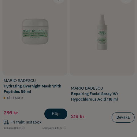
MARIO BADESCU
Hydrating Overnight Mask With
MARIO BADESCU
Peptides 59 ml
Repairing Facial Spray W/
FÅ I LAGER
Hypochlorous Acid 118 ml
236 kr
Köp
219 kr
Bevaka
Fri frakt Instabox
Ord.pris
299 kr
Lägsta pris
254 kr