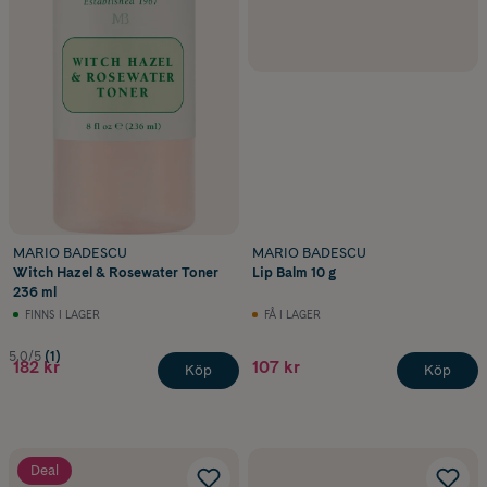
MARIO BADESCU
MARIO BADESCU
Witch Hazel & Rosewater Toner
Lip Balm 10 g
236 ml
FINNS I LAGER
FÅ I LAGER
5.0/5
(1)
182 kr
107 kr
Köp
Köp
Deal