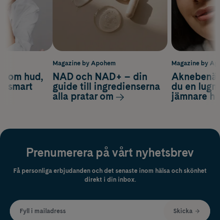
m
Magazine by Apohem
Magazine by A
d om hud,
NAD och NAD+ – din
Aknebenäge
ch smart
guide till ingredienserna
du en lugn
alla pratar om
jämnare h
Prenumerera på vårt nyhetsbrev
Få personliga erbjudanden och det senaste inom hälsa och skönhet
direkt i din inbox.
Fyll i mailadress
Skicka