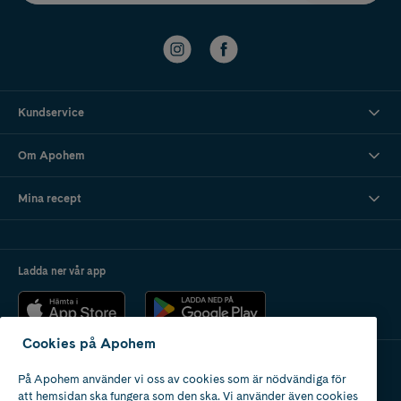
Kundservice
Om Apohem
Mina recept
Ladda ner vår app
Cookies på Apohem
På Apohem använder vi oss av cookies som är nödvändiga för
Apotek med tillstånd
att hemsidan ska fungera som den ska. Vi använder även cookies
av Läkemedelsverket