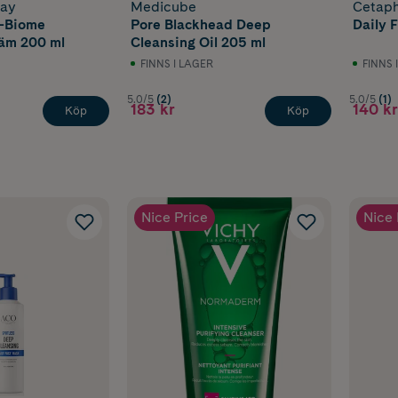
say
Medicube
Cetaph
O-Biome
Pore Blackhead Deep
Daily 
äm 200 ml
Cleansing Oil 205 ml
FINNS I LAGER
FINNS 
5.0/5
(2)
5.0/5
(1)
183 kr
140 kr
Köp
Köp
Nice Price
Nice 