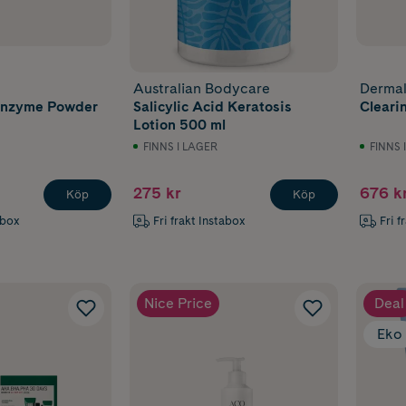
Australian Bodycare
Dermal
Enzyme Powder
Salicylic Acid Keratosis
Cleari
Lotion 500 ml
FINNS I LAGER
FINNS 
275 kr
676 k
Köp
Köp
abox
Fri frakt Instabox
Fri f
Nice Price
Deal
Eko