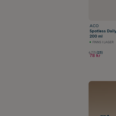
ACO
Spotless Dai
200 ml
FINNS I LAGER
4.7/5
(23)
78 kr