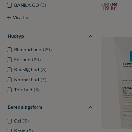
BANILA CO
(3)
4.6/5
(99)
119 kr
Visa fler
Hudtyp
Blandad hud
(29)
Fet hud
(29)
Känslig hud
(8)
Normal hud
(7)
Torr hud
(3)
Beredningsform
Gel
(5)
Kräm
(3)