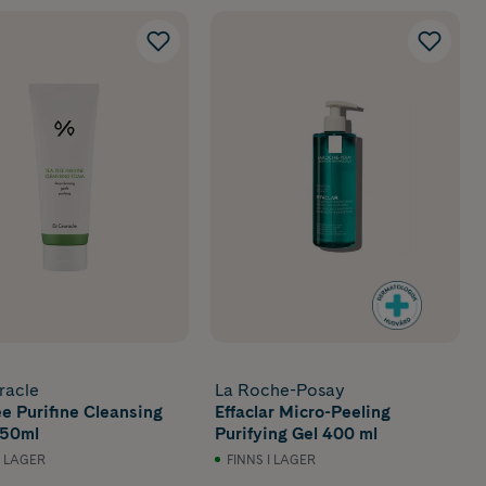
racle
La Roche-Posay
ee Purifine Cleansing
Effaclar Micro-Peeling
150ml
Purifying Gel 400 ml
I LAGER
FINNS I LAGER