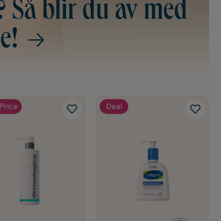
? Så blir du av med
e!
Price
Deal