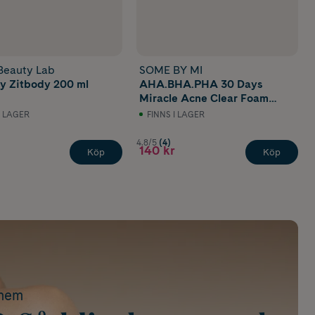
Beauty Lab
SOME BY MI
 Zitbody 200 ml
AHA.BHA.PHA 30 Days
Miracle Acne Clear Foam
100 ml
I LAGER
FINNS I LAGER
4.8/5
(4)
140 kr
Köp
Köp
ohem