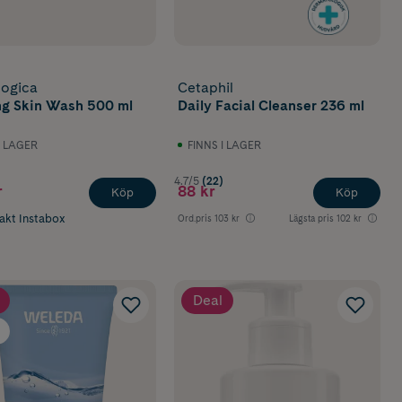
ogica
Cetaphil
ng Skin Wash 500 ml
Daily Facial Cleanser 236 ml
I LAGER
FINNS I LAGER
4.7/5
(22)
r
88 kr
Köp
Köp
rakt Instabox
Ord.pris
103 kr
Lägsta pris
102 kr
Deal