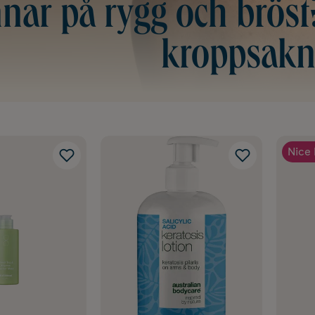
nar på rygg och bröst
kroppsakn
Nice 