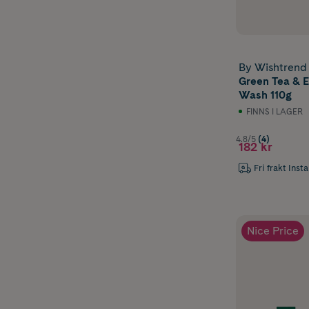
By Wishtrend
Green Tea & 
Wash 110g
FINNS I LAGER
4.8/5
(4)
182 kr
Fri frakt Inst
Nice Price