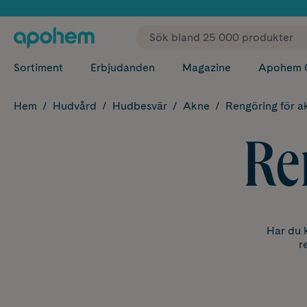
✓ Fri
Sortiment
Erbjudanden
Magazine
Apohem 
Hem
Hudvård
Hudbesvär
Akne
Rengöring för a
Re
Har du k
r