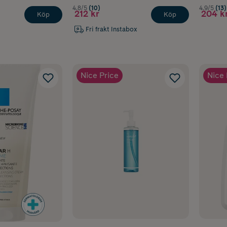
4.8/5
(10)
4.9/5
(13)
212 kr
204 k
Köp
Köp
Fri frakt Instabox
Nice Price
Nice 