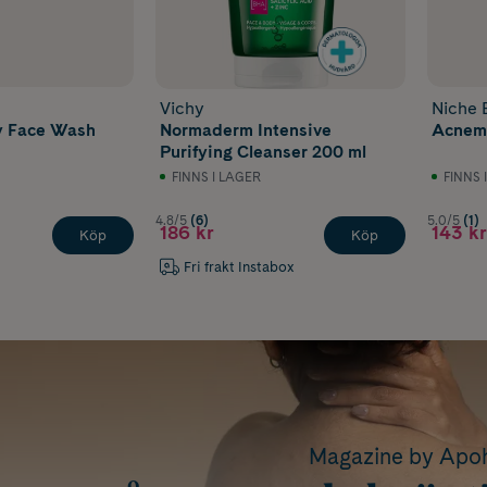
Vichy
Niche 
ly Face Wash
Normaderm Intensive
Acnemy
Purifying Cleanser 200 ml
FINNS I LAGER
FINNS 
4.8/5
(6)
5.0/5
(1)
186 kr
143 kr
Köp
Köp
Fri frakt Instabox
Magazine by Ap