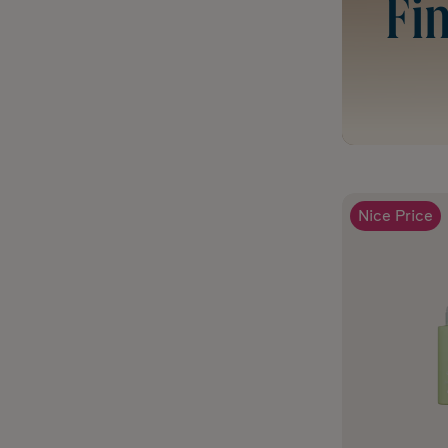
Fin
Nice Price