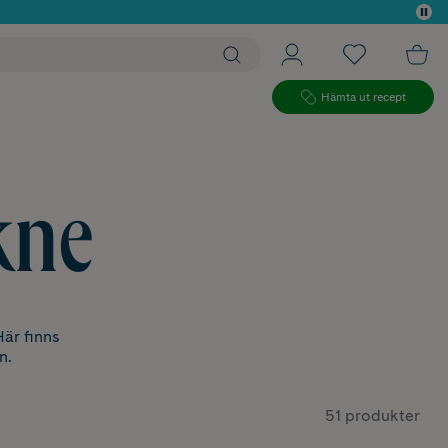
 köp*
Hämta ut recept
kne
Här finns
n.
51 produkter