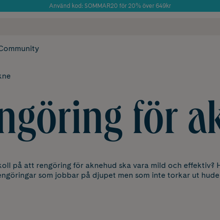
Använd kod: SOMMAR20 för 20% över 649kr
Årets Butik 2025 inom Skönhet
 frakt
✓ Rådgivning från farmaceuter & hudterapeuter
✓ Poäng på alla
Community
kne
ngöring för a
oll på att rengöring för aknehud ska vara mild och effektiv? 
engöringar som jobbar på djupet men som inte torkar ut hude