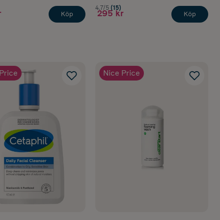
4.7/5
(15)
r
295 kr
Köp
Köp
Price
Nice Price