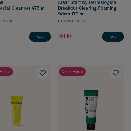
il
Clear Start by Dermalogica
Facial Cleanser 473 ml
Breakout Clearing Foaming
Wash 177 ml
I LAGER
FINNS I LAGER
191 kr
Köp
Köp
Price
Nice Price