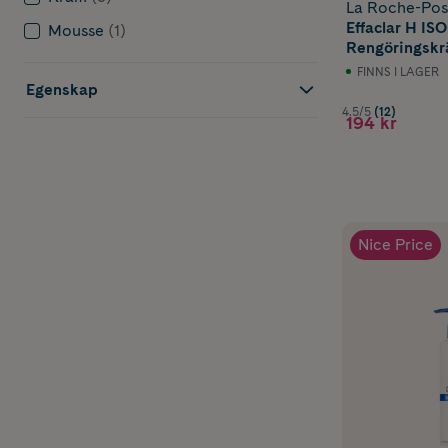
La Roche-Po
Effaclar H IS
Mousse
(1)
Rengöringskr
FINNS I LAGER
Egenskap
4.5/5
(12)
194 kr
Nice Price