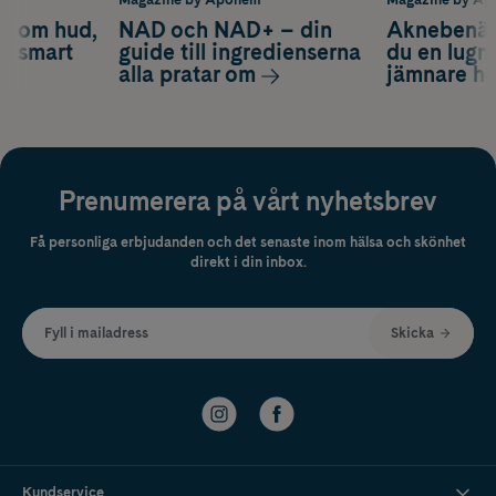
d om hud,
NAD och NAD+ – din
Aknebenäge
ch smart
guide till ingredienserna
du en lugn
alla pratar om
jämnare h
Prenumerera på vårt nyhetsbrev
Få personliga erbjudanden och det senaste inom hälsa och skönhet
direkt i din inbox.
Fyll i mailadress
Skicka
Kundservice