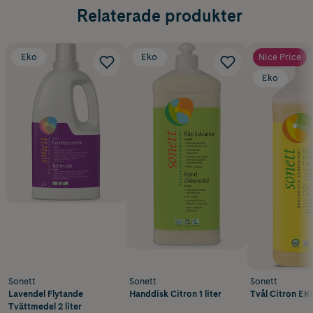
Relaterade produkter
Eko
Eko
Nice Price
Eko
Sonett
Sonett
Sonett
Lavendel Flytande
Handdisk Citron 1 liter
Tvål Citron EKO
Tvättmedel 2 liter