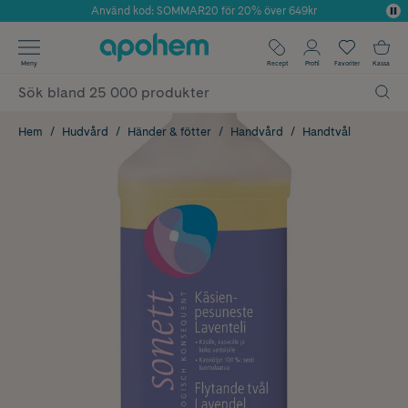
Använd kod: SOMMAR20 för 20% över 649kr
Årets Butik 2025 inom Skönhet
✓ Fri frakt
Meny
Recept
Profil
Favoriter
Kassa
✓ Rådgivning från farmaceuter & hudterapeuter
✓ Poäng på alla köp*
Hem
Hudvård
Händer & fötter
Handvård
Handtvål