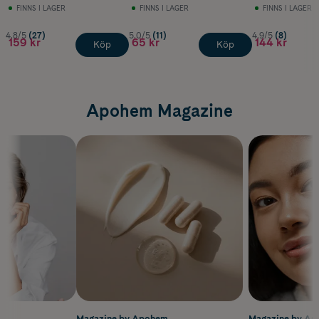
FINNS I LAGER
FINNS I LAGER
FINNS I LAGER
4.8/5
(27)
5.0/5
(11)
4.9/5
(8)
159 kr
65 kr
144 kr
Köp
Köp
Apohem Magazine
m
Magazine by Apohem
Magazine by A