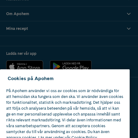
Om Apohem
Mina recept
Ladda ner vår app
Cookies på Apohem
På Apohem använder vi oss av cookies som är nödvändiga för
Apotek med tillstånd
att hemsidan ska fungera som den ska. Vi använder även cookies
av Läkemedelsverket
för funktionalitet, statistik och marknadsföring. Det hjälper oss
att följa och analysera beteenden på vår hemsida, så att vi kan
ge en mer personaliserad upplevelse och anpassa innehåll samt
rikta relevant marknadsföring. Vi delar även informationen med
våra samarbetspartners. Genom att acceptera cookies
samtycker du till vår användning av cookies. Du kan även
2024
anpassa cookies. Läs mer under vår
Cookie Policy