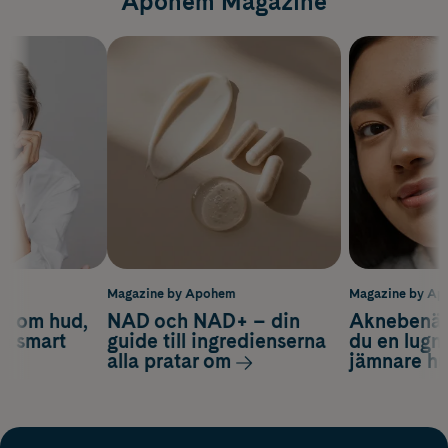
Apohem Magazine
m
Magazine by Apohem
Magazine by A
d om hud,
NAD och NAD+ – din
Aknebenäge
ch smart
guide till ingredienserna
du en lugn
alla pratar om
jämnare h