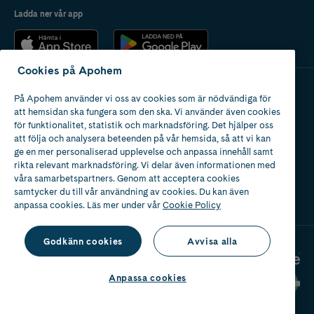
Ladda ner vår app
Cookies på Apohem
På Apohem använder vi oss av cookies som är nödvändiga för
Apotek med tillstånd
att hemsidan ska fungera som den ska. Vi använder även cookies
av Läkemedelsverket
för funktionalitet, statistik och marknadsföring. Det hjälper oss
att följa och analysera beteenden på vår hemsida, så att vi kan
ge en mer personaliserad upplevelse och anpassa innehåll samt
rikta relevant marknadsföring. Vi delar även informationen med
våra samarbetspartners. Genom att acceptera cookies
samtycker du till vår användning av cookies. Du kan även
2024
anpassa cookies. Läs mer under vår
Cookie Policy
Godkänn cookies
Avvisa alla
Anpassa cookies