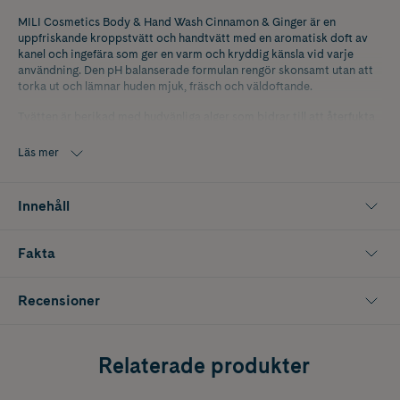
MILI Cosmetics Body & Hand Wash Cinnamon & Ginger är en
uppfriskande kroppstvätt och handtvätt med en aromatisk doft av
kanel och ingefära som ger en varm och kryddig känsla vid varje
användning. Den pH balanserade formulan rengör skonsamt utan att
torka ut och lämnar huden mjuk, fräsch och väldoftande.
Tvätten är berikad med hudvänliga alger som bidrar till att återfukta
och stärka huden samt aloeextrakt som lugnar, vårdar och effektivt
avlägsnar orenheter. Det krämiga skummet omsluter huden i en
Läs mer
behaglig doft som stimulerar sinnena och skapar en lyxig
rengöringsupplevelse.
Innehåll
MILI Cosmetics Body & Hand Wash Cinnamon & Ginger passar alla
hudtyper och kan användas dagligen både som handtvätt och
kroppstvätt.
Fakta
Innehåller 150 ml.
Recensioner
Relaterade produkter