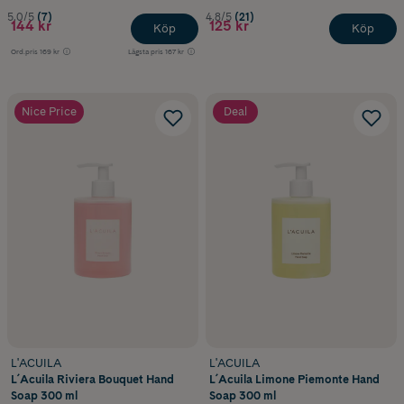
5.0/5
(7)
4.8/5
(21)
144 kr
125 kr
Köp
Köp
Ord.pris
169 kr
Lägsta pris
167 kr
Nice Price
Deal
L'ACUILA
L'ACUILA
L´Acuila Riviera Bouquet Hand
L´Acuila Limone Piemonte Hand
Soap 300 ml
Soap 300 ml