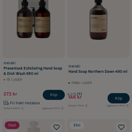
meraki
meraki
Presentask Exfoliating Hand Soap
Hand Soap Northern Dawn 490 ml
& Dish Wash 980 ml
FÅ I LAGER
FINNS I LAGER
272 kr
4.0/5
(7)
Köp
146 kr
Köp
Fri frakt Instabox
Ord.pris
172 kr
Lägsta pris
170 kr
Ord.pris
320 kr
Lägsta pris
317 kr
Deal
Eko