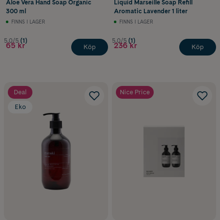
Aloe Vera Hand Soap Organic
Liquid Marseille Soap Refill
300 ml
Aromatic Lavender 1 liter
FINNS I LAGER
FINNS I LAGER
5.0/5
(1)
5.0/5
(1)
65 kr
236 kr
Köp
Köp
Deal
Nice Price
Eko