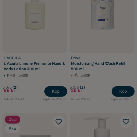
L'ACUILA
Dove
L´Acuila Limone Piemonte Hand &
Moisturising Hand Wash Refill
Body Lotion 300 ml
500 ml
FINNS I LAGER
FÅ I LAGER
5.0/5
(2)
5.0/5
(2)
98 kr
28 kr
Köp
Köp
Ord.pris
129 kr
Lägsta pris
103 kr
Ord.pris
37 kr
Lägsta pris
36 kr
Deal
Eko