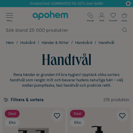
Använd kod: SOMMAR20 för 20% över 649kr
Årets Butik 2025 inom Skönhet
✓ Fri frakt
Meny
Recept
Profil
Favoriter
Kassa
✓ Rådgivning från farmaceuter & hudterapeuter
✓ Poäng på alla köp*
Hem
Hudvård
Händer & fötter
Handvård
Handtvål
Handtvål
Rena händer är grunden till bra hygien! Upptäck olika sorters
handtvål som rengör milt och bevarar hudens naturliga fukt – välj
mellan pumpflaska, fast handtvål och praktisk refill.
219 produkter
Filtrera & sortera
Deal
Deal
Eko
Eko