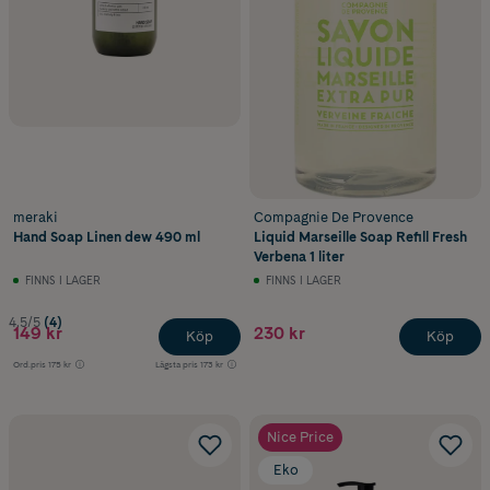
meraki
Compagnie De Provence
Hand Soap Linen dew 490 ml
Liquid Marseille Soap Refill Fresh
Verbena 1 liter
FINNS I LAGER
FINNS I LAGER
4.5/5
(4)
149 kr
230 kr
Köp
Köp
Ord.pris
175 kr
Lägsta pris
173 kr
Nice Price
Eko