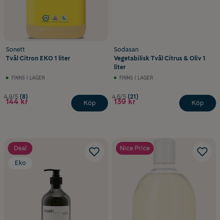
Sonett
Sodasan
Tvål Citron EKO 1 liter
Vegetabilisk Tvål Citrus & Oliv 1
liter
FINNS I LAGER
FINNS I LAGER
4.9/5
(8)
4.6/5
(21)
144 kr
139 kr
Köp
Köp
Deal
Nice Price
Eko