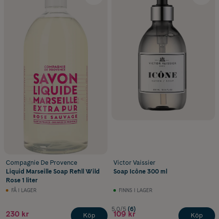
Compagnie De Provence
Victor Vaissier
Liquid Marseille Soap Refill Wild
Soap Icône 300 ml
Rose 1 liter
FÅ I LAGER
FINNS I LAGER
5.0/5
(6)
230 kr
109 kr
Köp
Köp