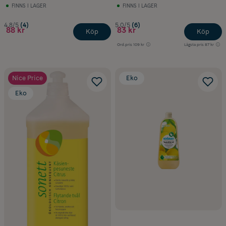
FINNS I LAGER
FINNS I LAGER
4.8/5
(4)
5.0/5
(6)
88 kr
83 kr
Köp
Köp
Ord.pris
109 kr
Lägsta pris
87 kr
Nice Price
Eko
Eko