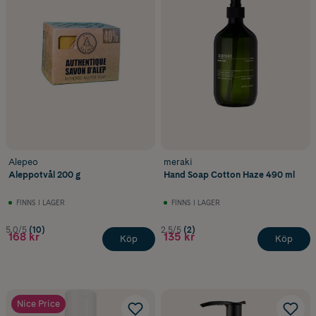
Alepeo
meraki
Aleppotvål 200 g
Hand Soap Cotton Haze 490 ml
FINNS I LAGER
FINNS I LAGER
5.0/5
(10)
2.5/5
(2)
168 kr
135 kr
Köp
Köp
Nice Price