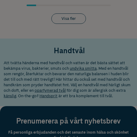
Visa fler
Handtvål
Att tvätta händerna med handtvål och vatten är det bästa sättet att
bekämpa virus, bakterier, smuts
och
undvika smitta
. Med en handtvål
som rengör, återfuktar och bevarar den naturliga balansen i huden blir
det till och med rätt trevligt! Här hittar du också set med handtvål och
handkräm som pryder handfatet fint. Välj en handtvål med härligt skum
och doft, eller en
oparfymerad tvål
för dig som är allergisk och extra
känslig
. On-the-go?
Handsprit
är ett bra komplement till tvål.
Prenumerera på vårt nyhetsbrev
Få personliga erbjudanden och det senaste inom hälsa och skönhet