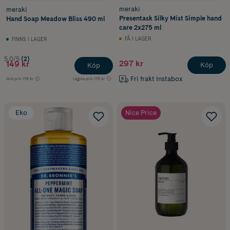
meraki
meraki
Presentask Silky Mist Simple hand
Hand Soap Meadow Bliss 490 ml
care 2x275 ml
FÅ I LAGER
FINNS I LAGER
5.0/5
(2)
297 kr
149 kr
Köp
Köp
Fri frakt Instabox
Ord.pris
175 kr
Lägsta pris
173 kr
Eko
Nice Price