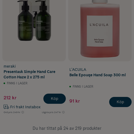
meraki
L'ACUILA
Presentask Simple Hand Care
Belle Epouqe Hand Soap 300 ml
Cotton Haze 2 x 275 ml
FINNS I LAGER
FINNS I LAGER
212 kr
Köp
91 kr
Köp
Fri frakt Instabox
Ord.pris
249 kr
Lägsta pris
247 kr
Du har tittat på 24 av 219 produkter