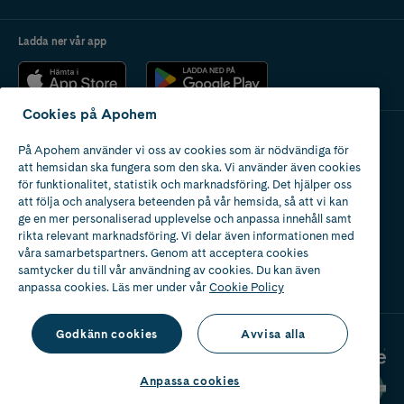
Ladda ner vår app
Cookies på Apohem
På Apohem använder vi oss av cookies som är nödvändiga för
Apotek med tillstånd
att hemsidan ska fungera som den ska. Vi använder även cookies
av Läkemedelsverket
för funktionalitet, statistik och marknadsföring. Det hjälper oss
att följa och analysera beteenden på vår hemsida, så att vi kan
ge en mer personaliserad upplevelse och anpassa innehåll samt
rikta relevant marknadsföring. Vi delar även informationen med
våra samarbetspartners. Genom att acceptera cookies
samtycker du till vår användning av cookies. Du kan även
2024
anpassa cookies. Läs mer under vår
Cookie Policy
Godkänn cookies
Avvisa alla
Anpassa cookies