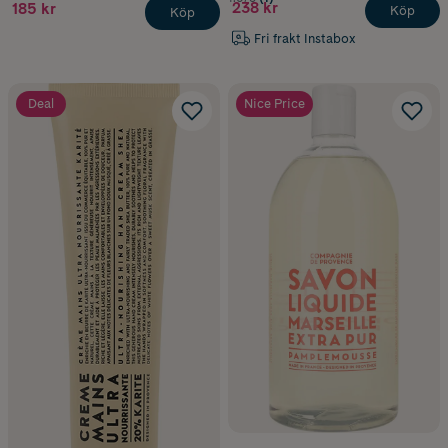
238 kr
185 kr
Köp
Köp
Fri frakt Instabox
Deal
Nice Price