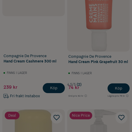
Compagnie De Provence
Compagnie De Provence
Hand Cream Cashmere 300 ml
Hand Cream Pink Grapefruit 30 ml
FINNS I LAGER
FINNS I LAGER
4.5/5
(2)
239 kr
74 kr
Köp
Köp
Fri frakt Instabox
Ord.pris
92 kr
Lägsta pris
76 kr
Deal
Nice Price