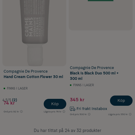
Compagnie De Provence
Compagnie De Provence
Black Is Black Duo 500 ml +
Hand Cream Cotton Flower 30 ml
300 ml
FINNS I LAGER
FINNS I LAGER
345 kr
4.5/5
(2)
Köp
74 kr
Köp
Fri frakt Instabox
Ord.pris
92 kr
Lägsta pris
76 kr
Ord.pris
500 kr
Lägsta pris
350 kr
Du har tittat på 24 av 32 produkter