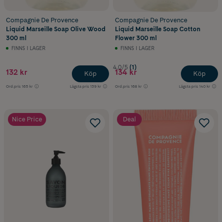
Compagnie De Provence
Compagnie De Provence
Liquid Marseille Soap Olive Wood
Liquid Marseille Soap Cotton
300 ml
Flower 300 ml
FINNS I LAGER
FINNS I LAGER
4.0/5
(1)
132 kr
134 kr
Köp
Köp
Ord.pris
165 kr
Lägsta pris
139 kr
Ord.pris
168 kr
Lägsta pris
140 kr
Nice Price
Deal