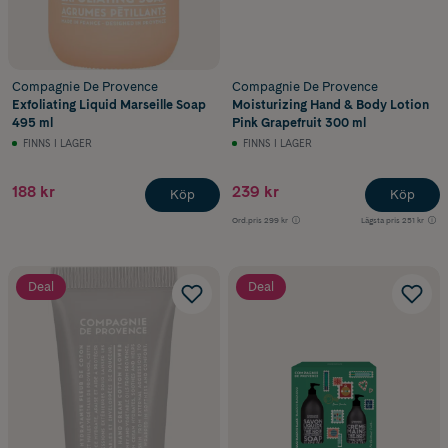
Compagnie De Provence
Compagnie De Provence
Exfoliating Liquid Marseille Soap
Moisturizing Hand & Body Lotion
495 ml
Pink Grapefruit 300 ml
FINNS I LAGER
FINNS I LAGER
188 kr
239 kr
Köp
Köp
Ord.pris
299 kr
Lägsta pris
251 kr
Deal
Deal