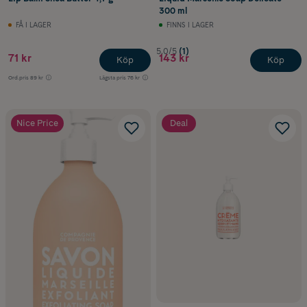
300 ml
FÅ I LAGER
FINNS I LAGER
5.0/5
(1)
71 kr
143 kr
Köp
Köp
Ord.pris
89 kr
Lägsta pris
76 kr
Nice Price
Deal