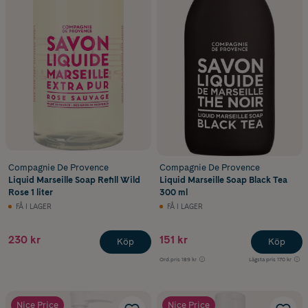
Compagnie De Provence
Compagnie De Provence
Liquid Marseille Soap Refill Wild
Liquid Marseille Soap Black Tea
Rose 1 liter
300 ml
FÅ I LAGER
FÅ I LAGER
230 kr
151 kr
Köp
Köp
Ord.pris
189 kr
Lägsta pris
170 kr
Nice Price
Nice Price