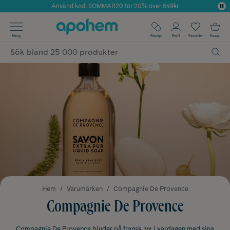
Använd kod: SOMMAR20 för 20% över 649kr
Årets Butik 2025 inom Skönhet
✓ Fri frakt
Meny
Recept
Profil
Favoriter
Kassa
✓ Rådgivning från farmaceuter & hudterapeuter
✓ Poäng på alla köp*
Hem
Varumärken
Compagnie De Provence
Compagnie De Provence
Compagnie De Provence bjuder på fransk lyx i vardagen med sina