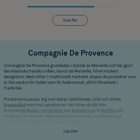
Visa fler
Compagnie De Provence
Compagnie De Provence grundades i hjärtat av Marseille och har gjort
den klassiska franska tvålen, Savon de Marseille, till en modern
designikon. Med rötter i traditionellt hantverk skapar de produkter som
är lika vackra för huden som för badrummet, alltid tillverkade i
Frankrike.
Produkterna passar dig som älskar väldoftande, mild och stilren
kroppsvård
med fina ingredienser. Här hittar du allt från
flytande
handtvålar
,
handkrämer
och
bodylotions
till
doftljus
och
rengöring för hemmet. Ingredienser som olivolja, mandelolja och
kokosolja ger näring och återfuktar huden.
Läs mer
Oavsett om du vill skämma bort dig själv eller hitta en lyxig present är
Compagnie De Provence ett varumärke som förenar kvalitet och fransk