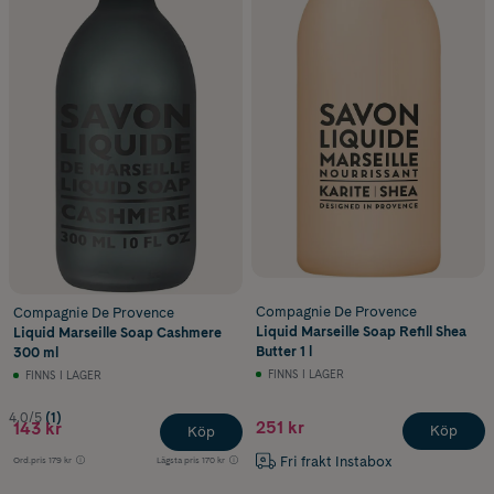
Compagnie De Provence
Compagnie De Provence
Liquid Marseille Soap Refill Shea
Liquid Marseille Soap Cashmere
Butter 1 l
300 ml
FINNS I LAGER
FINNS I LAGER
4.0/5
(1)
251 kr
143 kr
Köp
Köp
Fri frakt Instabox
Ord.pris
179 kr
Lägsta pris
170 kr