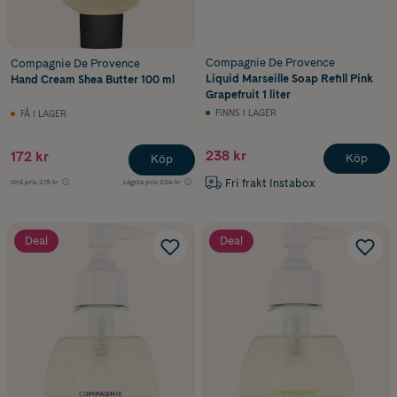
Compagnie De Provence
Compagnie De Provence
Liquid Marseille Soap Refill Pink
Hand Cream Shea Butter 100 ml
Grapefruit 1 liter
FINNS I LAGER
FÅ I LAGER
238 kr
172 kr
Köp
Köp
Fri frakt Instabox
Ord.pris
215 kr
Lägsta pris
204 kr
Deal
Deal