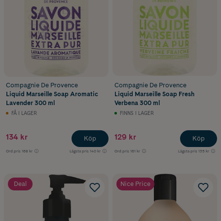
Compagnie De Provence
Compagnie De Provence
Liquid Marseille Soap Aromatic
Liquid Marseille Soap Fresh
Lavender 300 ml
Verbena 300 ml
FÅ I LAGER
FINNS I LAGER
134 kr
129 kr
Köp
Köp
Ord.pris
168 kr
Lägsta pris
140 kr
Ord.pris
161 kr
Lägsta pris
135 kr
Deal
Nice Price