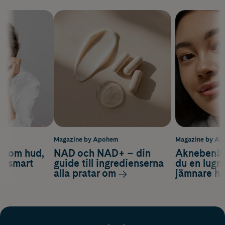
m
Magazine by Apohem
Magazine by A
d om hud,
NAD och NAD+ – din
Aknebenäge
ch smart
guide till ingredienserna
du en lugn
alla pratar om
jämnare h