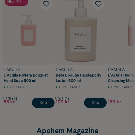
Nice Price
L'ACUILA
L'ACUILA
L'ACUILA
L´Acuila Riviera Bouquet
Belle Epouqe Hand&Body
L´Acuila Hydra
Hand Soap 300 ml
Lotion 300 ml
Cleansing Mous
FINNS I LAGER
FINNS I LAGER
FINNS I LAGER
4.8/5
(4)
5.0/5
(1)
88 kr
109 kr
139 kr
Köp
Köp
Apohem Magazine