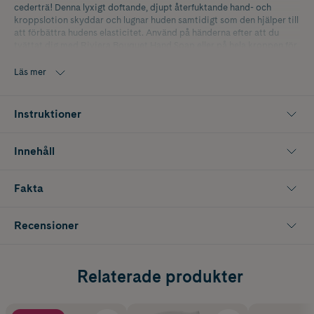
cederträ! Denna lyxigt doftande, djupt återfuktande hand- och
kroppslotion skyddar och lugnar huden samtidigt som den hjälper till
att förbättra hudens elasticitet. Använd på händerna efter att du
tvättat dig med Riviera Bouquet Hand Soap eller på hela kroppen för
en härlig, omvälvande doftupplevelse. Parfymerad.
Läs mer
Instruktioner
Innehåll
Fakta
Recensioner
Relaterade produkter