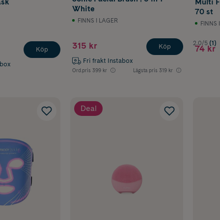
ask
Multi 
White
70 st
FINNS I LAGER
FINNS 
2.0/5
(1)
315 kr
Köp
74 kr
Köp
Fri frakt Instabox
abox
Ord.pris
399 kr
Lägsta pris
319 kr
Deal