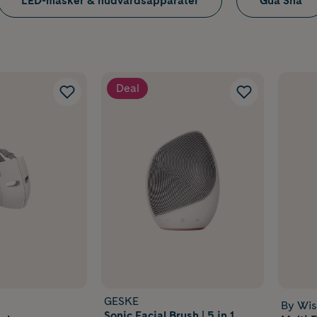
LED-masker & hudvårdsapparater
Gua Sha
Deal
GESKE
By Wis
Sonic Facial Brush | 5 in 1