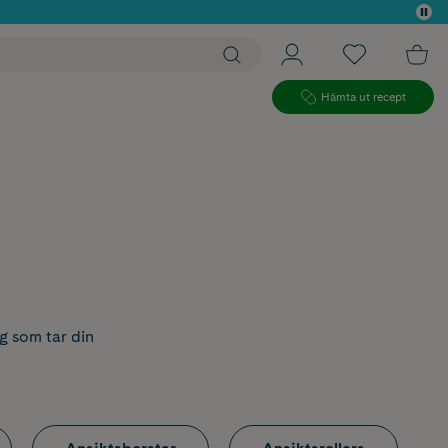
 köp*
Hämta ut recept
g som tar din