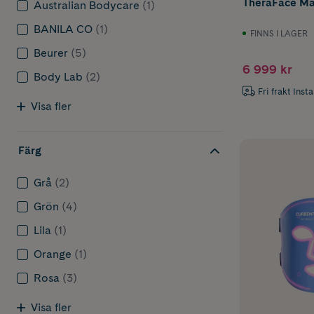
TheraFace M
Australian Bodycare
(1)
BANILA CO
(1)
FINNS I LAGER
Beurer
(5)
6 999 kr
Body Lab
(2)
Fri frakt Inst
Visa fler
Färg
Grå
(2)
Grön
(4)
Lila
(1)
Orange
(1)
Rosa
(3)
Visa fler