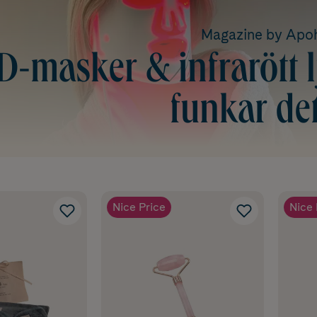
Magazine by Ap
D-masker & infrarött lj
funkar de
Nice Price
Nice 