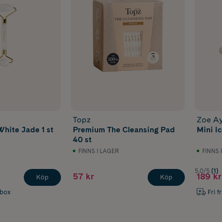
Topz
Zoe Ay
White Jade 1 st
Premium The Cleansing Pad
Mini Ic
40 st
FINNS I LAGER
FINNS 
5.0/5
(1)
57 kr
189 kr
Köp
Köp
abox
Fri f