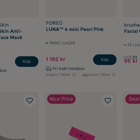
FOREO
Skin
brushw
LUNA™ 4 mini Pearl Pink
kin Anti-
Facial 
Face Mask
FINNS I LAGER
FÅ I L
1.0/5
(1)
1 162 kr
Köp
95 kr
Köp
Fri frakt Instabox
abox
Ord.pris
1 549 kr
Lägsta pris
1 239 kr
Nice Price
Deal