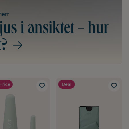
ohem
us i ansiktet – hur
t?
Price
Deal