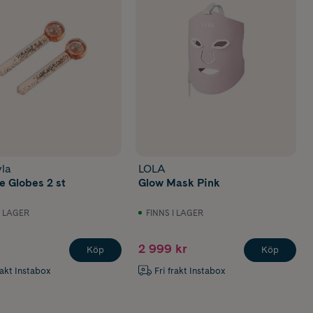
la
LOLA
e Globes 2 st
Glow Mask Pink
I LAGER
FINNS I LAGER
2 999 kr
Köp
Köp
rakt Instabox
Fri frakt Instabox