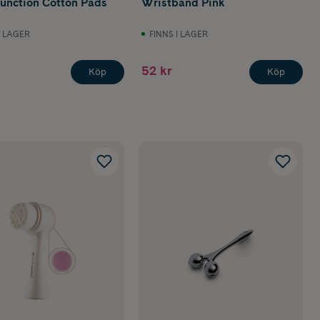
Function Cotton Pads
Wristband Pink
I LAGER
FINNS I LAGER
52 kr
Köp
Köp