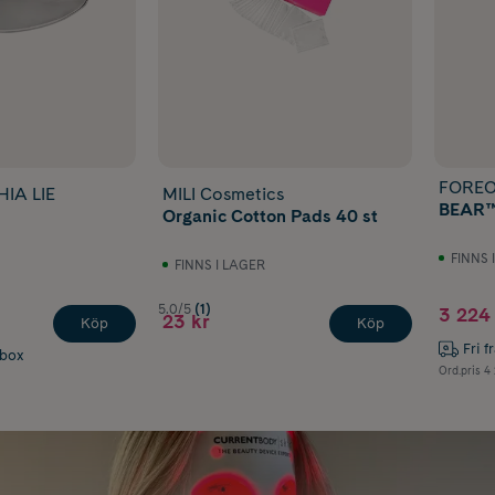
FORE
IA LIE
MILI Cosmetics
BEAR™
Organic Cotton Pads 40 st
FINNS 
FINNS I LAGER
5.0/5
(1)
3 224 
23 kr
Köp
Köp
Fri f
abox
Ord.pris
4 