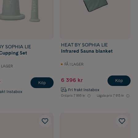
HEAT BY SOPHIA LIE
Y SOPHIA LIE
Infrared Sauna blanket
 Cupping Set
FÅ I LAGER
I LAGER
6 396 kr
Köp
r
Köp
Fri frakt Instabox
rakt Instabox
Ord.pris
7 995 kr
Lägsta pris
7 915 kr