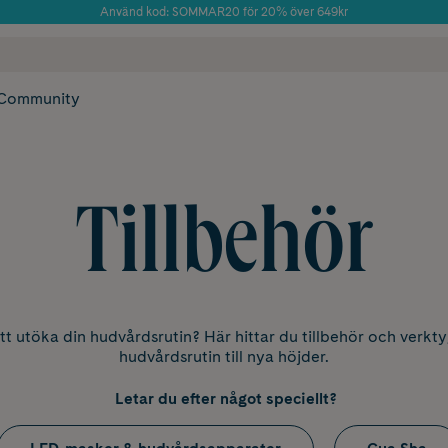
Använd kod: SOMMAR20 för 20% över 649kr
Årets Butik 2025 inom Skönhet
 frakt
✓ Rådgivning från farmaceuter & hudterapeuter
✓ Poäng på alla
Community
Tillbehör
tt utöka din hudvårdsrutin? Här hittar du tillbehör och verkty
hudvårdsrutin till nya höjder.
Letar du efter något speciellt?