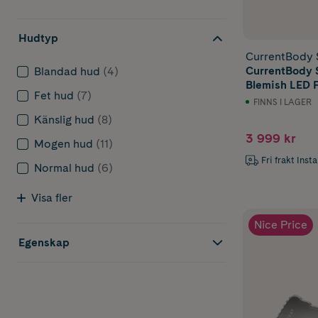
Hudtyp
CurrentBody 
CurrentBody S
Blandad hud
(4)
Blemish LED 
Fet hud
(7)
FINNS I LAGER
Känslig hud
(8)
3 999 kr
Mogen hud
(11)
Fri frakt Inst
Normal hud
(6)
Visa fler
Nice Price
Egenskap