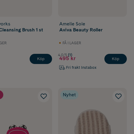
orks
Amelie Soie
Cleansing Brush 1 st
Aviva Beauty Roller
AGER
FÅ I LAGER
4.0/5
(1)
495 kr
Köp
Köp
Fri frakt Instabox
Nyhet