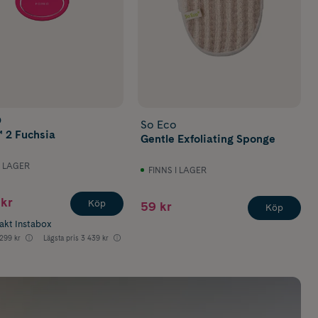
O
So Eco
 2 Fuchsia
Gentle Exfoliating Sponge
I LAGER
FINNS I LAGER
kr
Köp
59 kr
Köp
rakt Instabox
299 kr
Lägsta pris
3 439 kr