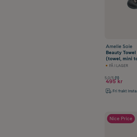
Amelie Soie
Beauty Towel 
(towel, mini t
bandeau) YO
FÅ I LAGER
MAGICAL
5.0/5
(1)
495 kr
Fri frakt Inst
Nice Price