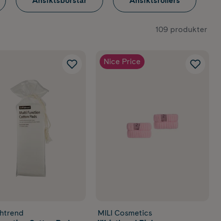
Ansiktsborstar
Ansiktsrollers
109 produkter
Nice Price
htrend
MILI Cosmetics