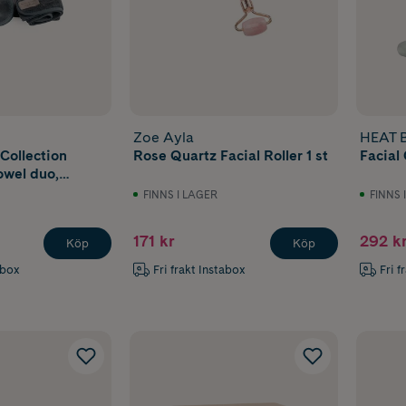
Zoe Ayla
HEAT B
Collection
Rose Quartz Facial Roller 1 st
Facial
owel duo,
U ARE
FINNS I LAGER
FINNS 
171 kr
292 k
Köp
Köp
abox
Fri frakt Instabox
Fri f