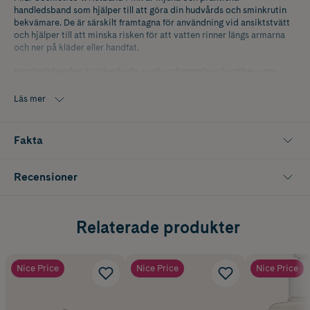
handledsband som hjälper till att göra din hudvårds och sminkrutin
bekvämare. De är särskilt framtagna för användning vid ansiktstvätt
och hjälper till att minska risken för att vatten rinner längs armarna
och ner på kläder eller handfat.
Handledsbanden är tillverkade av absorberande mikrofiber som
fångar upp överflödigt vatten under rengöring, applicering av
hudvård eller andra moment i din beautyrutin. Den elastiska designen
Läs mer
ger en bekväm passform som sitter på plats under användning.
Perfekta att använda tillsammans med ansiktsrengöring,
Fakta
ansiktsmasker eller andra hudvårdsprodukter när du vill hålla dig torr
och bekväm. Den rosa färgen ger dessutom en stilren och lekfull
känsla till din skönhetsrutin.
Recensioner
Innehåller 1 par
Relaterade produkter
Nice Price
Nice Price
Nice Price