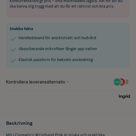
konkurrenskraftigt pris – ofta marknadens lägsta. Allt för att du
ska känna dig trygg med att du får ett rättvist och bra pris.
Snabba fakta
Handledsband för ansiktstvätt och hudvård
Absorberande mikrofiber fångar upp vatten
Elastisk passform för bekväm användning
Beskrivning
MILI Cosmetics Wristband Pink är mjuka och praktiska