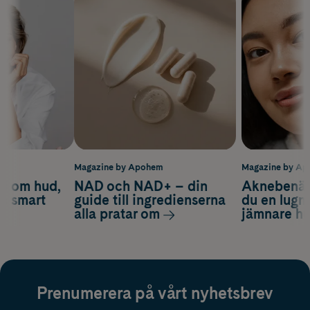
m
Magazine by Apohem
Magazine by A
d om hud,
NAD och NAD+ – din
Aknebenäge
ch smart
guide till ingredienserna
du en lugn
alla pratar om
jämnare h
Prenumerera på vårt nyhetsbrev