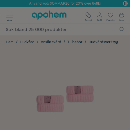
Använd kod: SOMMAR20 för 20% över 649kr
Årets Butik 2025 inom Skönhet
✓ Fri frakt
Meny
Recept
Profil
Favoriter
Kassa
✓ Rådgivning från farmaceuter & hudterapeuter
✓ Poäng på alla köp*
Hem
Hudvård
Ansiktsvård
Tillbehör
Hudvårdsverktyg