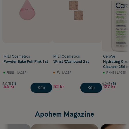
MILI Cosmetics
MILI Cosmetics
CeraVe
Powder Bake Puff Pink 1 st
Wrist Washband 2 st
Hydrating Cre
Cleanser 236 m
FINNS I LAGER
FÅ I LAGER
FINNS I LAGER
5.0/5
(1)
4.2/5
(5)
44 kr
52 kr
127 kr
Köp
Köp
Apohem Magazine