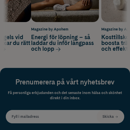
m
Magazine by Apohem
Magazine by A
 gels vid
Energi för löpning – så
Kosttillsko
axar du rätt
laddar du inför långpass
boosta trä
och lopp
och effekti
Prenumerera på vårt nyhetsbrev
Få personliga erbjudanden och det senaste inom hälsa och skönhet
direkt i din inbox.
Fyll i mailadress
Skicka