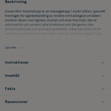
Beskrivning
Curam Mini Ansiktskopp är en massagekopp i mjukt silikon, speciellt
framtagen för egenbehandling av mindre och känsligare områden i
ansiktet såsom runt ögonen, munnen och över fina linjer. Den är
utformad för att varsamt lyfta bindväven och därigenom öka
blodcirkulationen och stimulera lymfflödet, vilket kan bidra till att
reducera svullnad och mörka ringar samt ge huden en piggare look.
Denna lilla ansiktskopp stimulerar även kollagenproduktionen i
huden, vilket på sikt kan minska synligheten av fina linjer och ge ett
Läs mer
fastare intryck. Regelbunden användning kan även ge läpparna en
mjukare och fylligare känsla. För optimalt resultat rekommenderas
att du använder Curam Mini tillsammans med den större Curam
Instruktioner
ansiktskopp som kompletterar behandlingen över hela ansiktet.
Vegansk.
Innehåll
Fakta
Recensioner