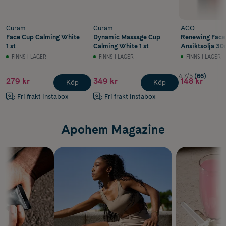
Curam
Curam
ACO
Face Cup Calming White
Dynamic Massage Cup
Renewing Face 
1 st
Calming White 1 st
Ansiktsolja 30
FINNS I LAGER
FINNS I LAGER
FINNS I LAGER
4.7/5
(66)
279 kr
349 kr
148 kr
Köp
Köp
Fri frakt Instabox
Fri frakt Instabox
Apohem Magazine