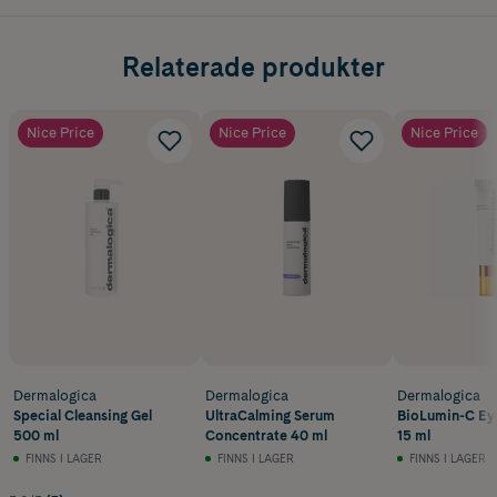
ögonkräm för mogen hud eller för dig som vill ta din ögonvårdsrutin
till nästa nivå.
Relaterade produkter
Eftersom detta är en ögonkräm med retinol rekommenderas att
introducera den gradvis och alltid använda solskydd dagtid.
Reversal Eye Complex ögonkräm innehåller 15 ml.
Nice Price
Nice Price
Nice Price
Dermalogica
Dermalogica
Dermalogica
Special Cleansing Gel
UltraCalming Serum
BioLumin-C Ey
500 ml
Concentrate 40 ml
15 ml
FINNS I LAGER
FINNS I LAGER
FINNS I LAGER