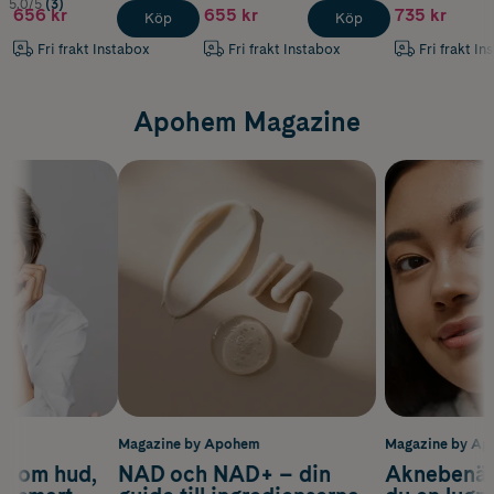
5.0/5
(3)
656 kr
655 kr
735 kr
Köp
Köp
Fri frakt Instabox
Fri frakt Instabox
Fri frakt In
Apohem Magazine
m
Magazine by Apohem
Magazine by A
d om hud,
NAD och NAD+ – din
Aknebenäge