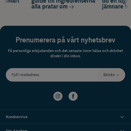
ch smart
guide till ingredienserna
du en lugn
alla pratar om
jämnare h
Prenumerera på vårt nyhetsbrev
Få personliga erbjudanden och det senaste inom hälsa och skönhet
direkt i din inbox.
Fyll i mailadress
Skicka
Kundservice
Om Apohem