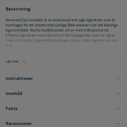
Beskrivning
Reversal Eye Complex är en avancerad anti age-ögonkräm som är
framtagen för att arbeta med synliga ålderstecken runt det känsliga
ögonområdet. Backa hudåldrandet, bli av med kråksparkarna!
Effektiv ögonkräm med retinol och aktiva peptider som tar sig an
linjer och rynkor, pigmentförändringar, påsar under ögonen och torr
hud.
Resultat & unika egenskaper:
Läs mer
• Anti age-ögonkräm som arbetar mot linjer, rynkor och kråksparkar
• Ögonkräm med retinol som bidrar till förbättrad hudstruktur
Instruktioner
• Innehåller aktiva peptider som ger ett slätare och fastare intryck
Innehåll
• Hjälper till att minska synliga tecken på trötthet runt ögonen
• Återfuktar och vårdar den tunna huden kring ögonen
Fakta
Reversal Eye Complex ögonkräm passar dig som söker en effektiv
ögonkräm med retinol och vill arbeta förebyggande eller
Recensioner
korrigerande med ålderstecken runt ögonen. En idealisk anti age-