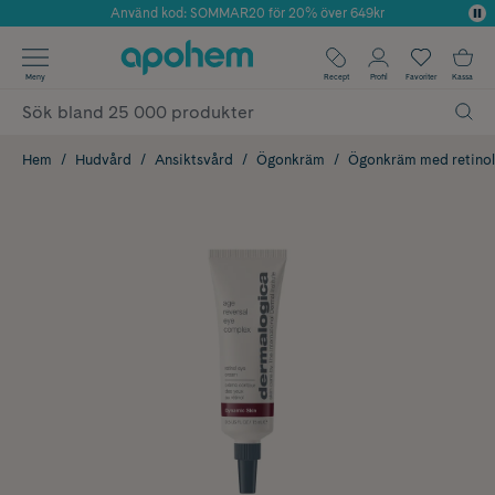
Använd kod: SOMMAR20 för 20% över 649kr
Årets Butik 2025 inom Skönhet
✓ Fri frakt
Meny
Recept
Profil
Favoriter
Kassa
✓ Rådgivning från farmaceuter & hudterapeuter
✓ Poäng på alla köp*
Hem
Hudvård
Ansiktsvård
Ögonkräm
Ögonkräm med retinol