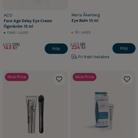
Maria Åkerberg
ACO
Eye Balm 10 ml
Face Age Delay Eye Cream
Ögonkräm 15 ml
FÅ I LAGER
FINNS I LAGER
4.8/5
(6)
4.8/5
(25)
224 kr
143 kr
Köp
Köp
Fri frakt Instabox
Nice Price
Nice Price