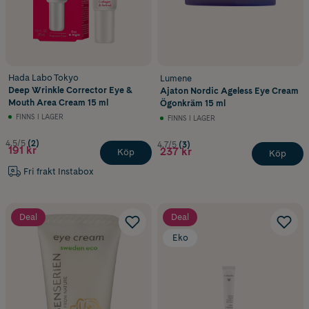
Hada Labo Tokyo
Lumene
Deep Wrinkle Corrector Eye &
Ajaton Nordic Ageless Eye Cream
Mouth Area Cream 15 ml
Ögonkräm 15 ml
FINNS I LAGER
FINNS I LAGER
4.5/5
(2)
4.7/5
(3)
191 kr
237 kr
Köp
Köp
Fri frakt Instabox
Deal
Deal
Eko