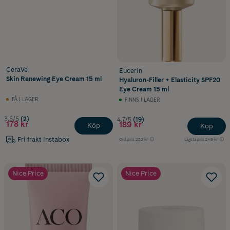
CeraVe
Eucerin
Skin Renewing Eye Cream 15 ml
Hyaluron-Filler + Elasticity SPF20
Eye Cream 15 ml
FÅ I LAGER
FINNS I LAGER
3.5/5
(2)
4.7/5
(19)
178 kr
189 kr
Köp
Köp
Fri frakt Instabox
Ord.pris
252 kr
Lägsta pris
249 kr
Nice Price
Nice Price