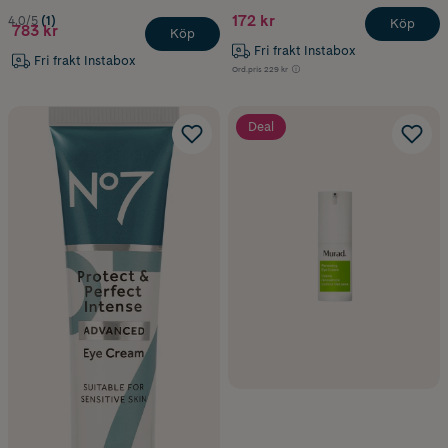
172 kr
4.0/5
(1)
Köp
783 kr
Köp
Fri frakt Instabox
Fri frakt Instabox
Ord.pris
229 kr
Deal