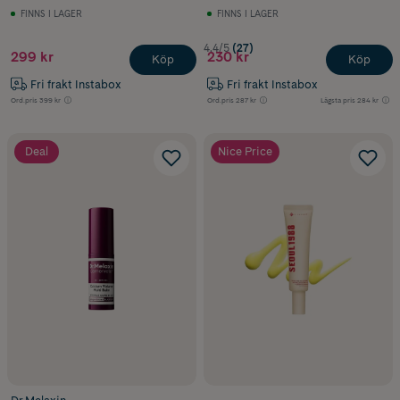
FINNS I LAGER
FINNS I LAGER
4.4/5
(27)
299 kr
230 kr
Köp
Köp
Fri frakt Instabox
Fri frakt Instabox
Ord.pris
399 kr
Ord.pris
287 kr
Lägsta pris
284 kr
Deal
Nice Price