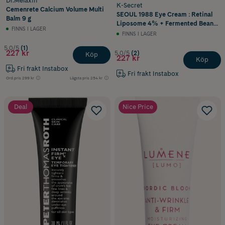
Dr.Melaxin
K-Secret
Cemenrete Calcium Volume Multi
SEOUL 1988 Eye Cream : Retinal
Balm 9 g
Liposome 4% + Fermented Bean
FINNS I LAGER
30 ml
FINNS I LAGER
5.0/5
(1)
227 kr
5.0/5
(2)
Köp
227 kr
Köp
Fri frakt Instabox
Fri frakt Instabox
Ord.pris
299 kr
Lägsta pris
254 kr
Deal
Nice Price