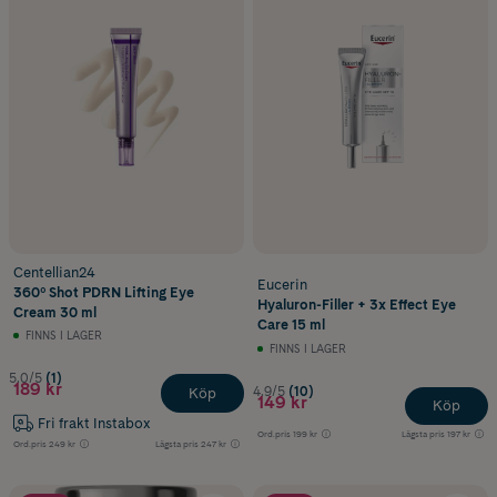
Centellian24
Eucerin
360º Shot PDRN Lifting Eye
Hyaluron-Filler + 3x Effect Eye
Cream 30 ml
Care 15 ml
FINNS I LAGER
FINNS I LAGER
5.0/5
(1)
189 kr
4.9/5
(10)
Köp
149 kr
Köp
Fri frakt Instabox
Ord.pris
199 kr
Lägsta pris
197 kr
Ord.pris
249 kr
Lägsta pris
247 kr