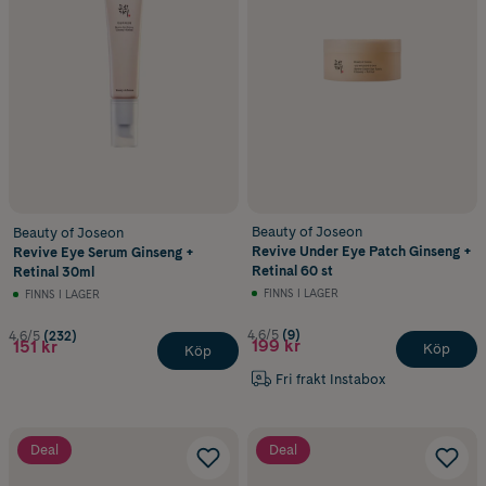
Beauty of Joseon
Beauty of Joseon
Revive Under Eye Patch Ginseng +
Revive Eye Serum Ginseng +
Retinal 60 st
Retinal 30ml
FINNS I LAGER
FINNS I LAGER
4.6/5
(9)
4.6/5
(232)
199 kr
151 kr
Köp
Köp
Fri frakt Instabox
Deal
Deal