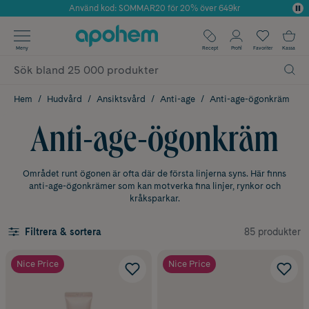
Använd kod: SOMMAR20 för 20% över 649kr
Årets Butik 2025 inom Skönhet
✓ Fri frakt
Meny
Recept
Profil
Favoriter
Kassa
✓ Rådgivning från farmaceuter & hudterapeuter
✓ Poäng på alla köp*
Hem
Hudvård
Ansiktsvård
Anti-age
Anti-age-ögonkräm
Anti-age-ögonkräm
Området runt ögonen är ofta där de första linjerna syns. Här finns
anti-age-ögonkrämer som kan motverka fina linjer, rynkor och
kråksparkar.
85 produkter
Filtrera & sortera
Nice Price
Nice Price