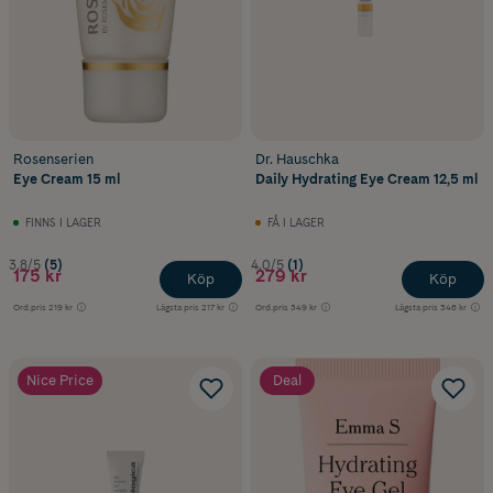
Rosenserien
Dr. Hauschka
Eye Cream 15 ml
Daily Hydrating Eye Cream 12,5 ml
FINNS I LAGER
FÅ I LAGER
3.8/5
(5)
4.0/5
(1)
175 kr
279 kr
Köp
Köp
Ord.pris
219 kr
Lägsta pris
217 kr
Ord.pris
349 kr
Lägsta pris
346 kr
Nice Price
Deal