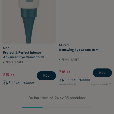
Murad
No7
Renewing Eye Cream 15 ml
Protect & Perfect Intense
Advanced Eye Cream 15 ml
FINNS I LAGER
FINNS I LAGER
716 kr
Köp
219 kr
Köp
Fri frakt Instabox
Fri frakt Instabox
Ord.pris
895 kr
Lägsta pris
854 kr
Du har tittat på 24 av 85 produkter