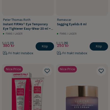
Peter Thomas Roth
Remescar
Instant FIRMx® Eye Temporary
Sagging Eyelids 8 ml
Eye Tightener Easy-Wear 20 ml +
Brush
FINNS I LAGER
FINNS I LAGER
5.0/5
(1)
3.2/5
(5)
380 kr
250 kr
Köp
Köp
Fri frakt Instabox
Fri frakt Instabox
Nice Price
Nice Price