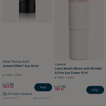
Peter Thomas Roth
Lumene
Instant FIRMx® Eye 30 ml
Lumo Nordic Bloom Anti-Wrinkle
& Firm Eye Cream 15 ml
FINNS I LAGER
FINNS I LAGER
3.0/5
(9)
342 kr
5.0/5
(5)
Köp
181 kr
Köp
Fri frakt Instabox
Ord.pris
428 kr
Lägsta pris
424 kr