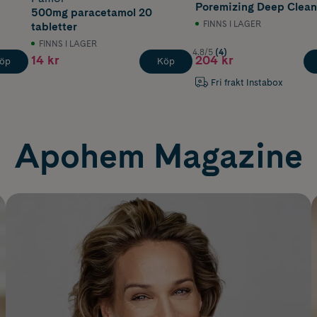
Poremizing Deep Clean
500mg paracetamol 20
Foam 125 ml
FINNS I LAGER
tabletter
FINNS I LAGER
4.8/5
(4)
14 kr
204 kr
öp
Köp
Fri frakt Instabox
Apohem Magazine