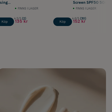
sing
Screen SPF50 50ml
FINNS I LAGER
FINNS I LAGER
4.5/5
(2)
4.6/5
(30)
135 kr
152 kr
Köp
Köp