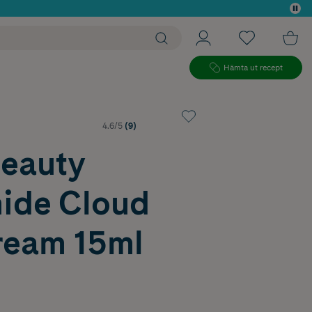
 köp*
Hämta ut recept
4.6/5
(9)
Beauty
ide Cloud
ream 15ml