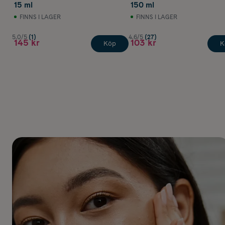
15 ml
150 ml
FINNS I LAGER
FINNS I LAGER
5.0/5
(1)
4.6/5
(27)
145 kr
103 kr
Köp
K