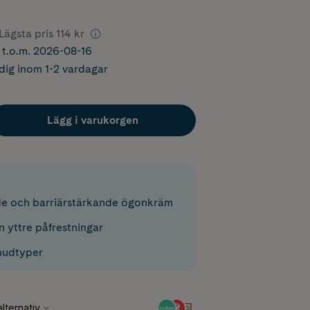
Lägsta pris
114 kr
r t.o.m. 2026-08-16
dig inom 1-2 vardagar
Lägg i varukorgen
de och barriärstärkande ögonkräm
n yttre påfrestningar
 hudtyper