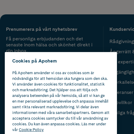
Prenumerera på vårt nyhetsbrev
Kundservi
Få personliga erbjudanden och det
Rådgivning
senaste inom hälsa och skönhet direkt i
din inbox.
Ångerrätt 
Cookies på Apohem
Vår experti
Fyll i mailadress
Skicka
Tillgänglig
På Apohem använder vi oss av cookies som är
nödvändiga för att hemsidan ska fungera som den ska.
Återkallels
Vi använder även cookies för funktionalitet, statistik
och marknadsföring. Det hjälper oss att följa och
Leveranser
analysera beteenden på vår hemsida, så att vi kan ge
en mer personaliserad upplevelse och anpassa innehåll
Köpvillkor
samt rikta relevant marknadsföring. Vi delar även
Vanliga frå
informationen med våra samarbetspartners. Genom att
acceptera cookies samtycker du till vår användning av
cookies. Du kan även anpassa cookies. Läs mer under
vår
Cookie Policy