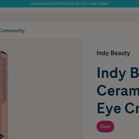
Använd kod: SOMMAR20 för 20% över 649kr
Årets Butik 2025 inom Skönhet
 frakt
✓ Rådgivning från farmaceuter & hudterapeuter
✓ Poäng på alla
Community
Indy Beauty
Indy 
Ceram
Eye C
Deal