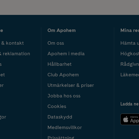
ce
Om Apohem
Mina re
 & kontakt
Om oss
Hämta u
& reklamation
Apohem i media
Högkos
s
Hållbarhet
Rådgivn
het
Club Apohem
Läkeme
er
Utmärkelser & priser
Jobba hos oss
Ladda ne
Cookies
gor
Dataskydd
Medlemsvillkor
Prissättning