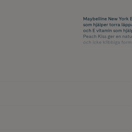
Maybelline New York B
som hjälper torra läpp
och E vitamin som hjäl
Peach Kiss ger en natu
och icke klibbiga form
Nyans: 03 Peach Kiss