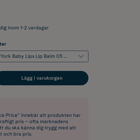
dig inom 1-2 vardagar
ter
York Baby Lips Lip Balm 03 Peach Kiss 4,8 g
Lägg i varukorgen
e Price” innebär att produkten har
raftigt pris – ofta marknadens
 att du ska känna dig trygg med att
st och bra pris.