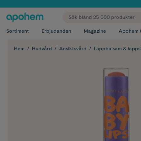
✓ Fri
Sortiment
Erbjudanden
Magazine
Apohem 
Hem
Hudvård
Ansiktsvård
Läppbalsam & läpp