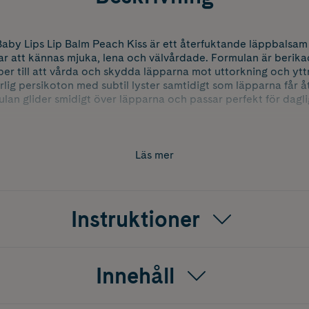
aby Lips Lip Balm Peach Kiss är ett återfuktande läppbalsam 
ar att kännas mjuka, lena och välvårdade. Formulan är berik
per till att vårda och skydda läpparna mot uttorkning och ytt
rlig persikoton med subtil lyster samtidigt som läpparna får å
ulan glider smidigt över läpparna och passar perfekt för dagl
Läs mer
Instruktioner
Innehåll