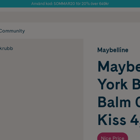
Använd kod: SOMMAR20 för 20% över 649kr
 frakt
✓ Rådgivning från farmaceuter & hudterapeuter
Årets Butik 2025 inom Skönhet
✓ Poäng på alla
Community
skrubb
Maybelline
Maybe
York B
Balm 
Kiss 4
Nice Price