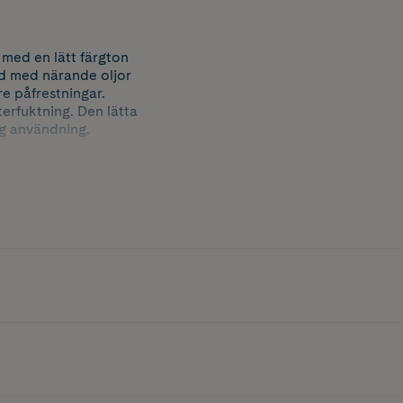
med en lätt färgton
ad med närande oljor
re påfrestningar.
terfuktning. Den lätta
ig användning.