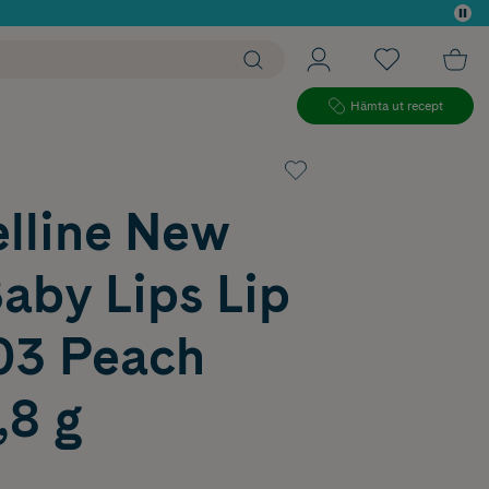
 köp*
Hämta ut recept
lline New
aby Lips Lip
03 Peach
,8 g