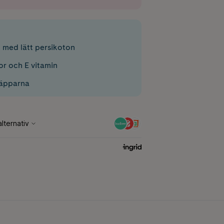
med lätt persikoton
or och E vitamin
läpparna