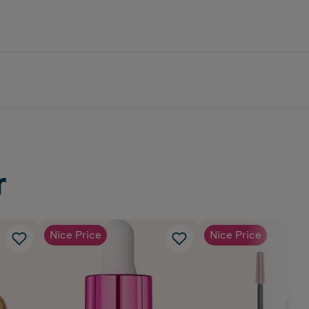
r
Nice Price
Nice Price