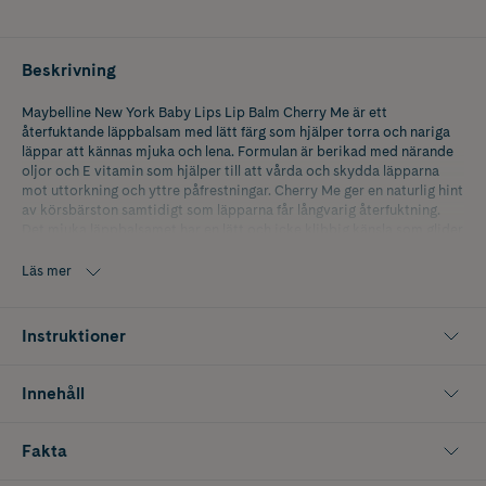
Beskrivning
Maybelline New York Baby Lips Lip Balm Cherry Me är ett
återfuktande läppbalsam med lätt färg som hjälper torra och nariga
läppar att kännas mjuka och lena. Formulan är berikad med närande
oljor och E vitamin som hjälper till att vårda och skydda läpparna
mot uttorkning och yttre påfrestningar. Cherry Me ger en naturlig hint
av körsbärston samtidigt som läpparna får långvarig återfuktning.
Det mjuka läppbalsamet har en lätt och icke klibbig känsla som glider
smidigt över läpparna för daglig användning.
Läs mer
Nyans: 02 Cherry Me
Instruktioner
Innehåll
Fakta