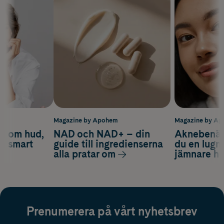
m
Magazine by Apohem
Magazine by A
d om hud,
NAD och NAD+ – din
Aknebenäge
ch smart
guide till ingredienserna
du en lugn
alla pratar om
jämnare h
Prenumerera på vårt nyhetsbrev