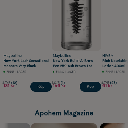
Maybelline
Maybelline
NIVEA
New York Lash Sensational
New York Build-A-Brow
Rich Nourishin
Mascara Very Black
Pen 259 Ash Brown 1 st
Lotion 400ml
FINNS I LAGER
FINNS I LAGER
FINNS I LAGER
4.7/5
(12)
1.0/5
(1)
4.7/5
(23)
131 kr
146 kr
61 kr
Köp
Köp
Apohem Magazine