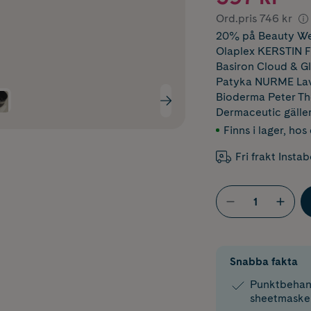
Ord.pris
746 kr
20% på Beauty Wee
Olaplex KERSTIN 
Basiron Cloud & 
Patyka NURME Lav
Bioderma Peter 
Dermaceutic
gälle
Finns i lager
,
hos 
Fri frakt Insta
Snabba fakta
Punktbehand
sheetmaske