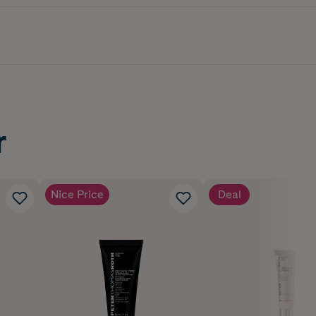
r
Nice Price
Deal