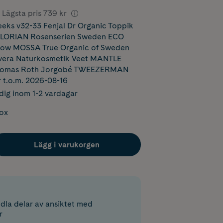
Lägsta pris
739 kr
ks v32-33 Fenjal Dr Organic Toppik
FLORIAN Rosenserien Sweden ECO
Glow MOSSA True Organic of Sweden
era Naturkosmetik Veet MANTLE
Thomas Roth Jorgobé TWEEZERMAN
r t.o.m. 2026-08-16
dig inom 1-2 vardagar
box
Lägg i varukorgen
la delar av ansiktet med
r