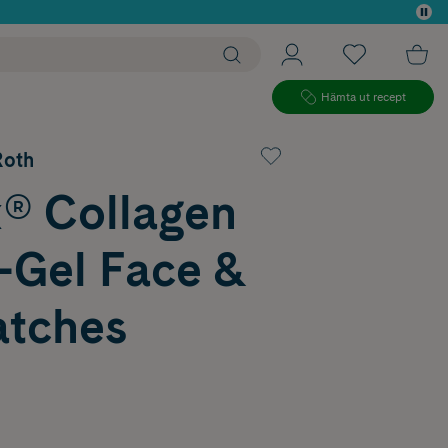
 köp*
Hämta ut recept
Roth
® Collagen
-Gel Face &
atches