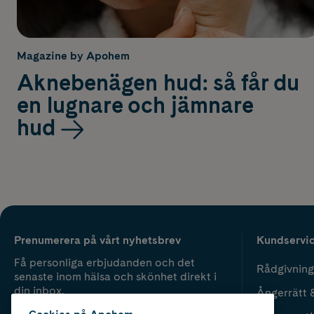
Magazine by Apohem
Aknebenägen hud: så får du
en lugnare och jämnare
hud
Prenumerera på vårt nyhetsbrev
Kundservi
Få personliga erbjudanden och det
Rådgivning
senaste inom hälsa och skönhet direkt i
din inbox.
Ångerrätt 