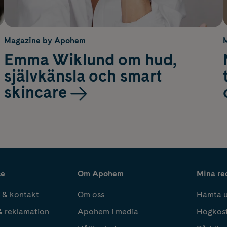
Magazine by Apohem
Emma Wiklund om hud,
självkänsla och smart
skincare
ce
Om Apohem
Mina re
 & kontakt
Om oss
Hämta u
& reklamation
Apohem i media
Högkos