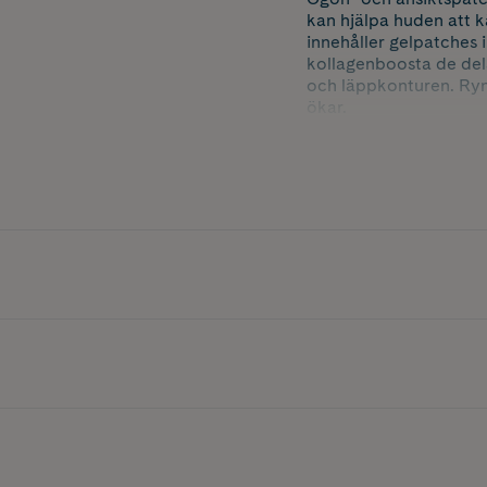
kan hjälpa huden att 
innehåller gelpatches 
kollagenboosta de del
och läppkonturen. Rynk
ökar.
• Ögon- och ansiktspa
• Reducerar rynkor och 
• Ökar hudens fasthet o
Patchesen innehåller e
som förbättrar utseende
hydroxyprolin, kollage
Hyaluronsyra och squa