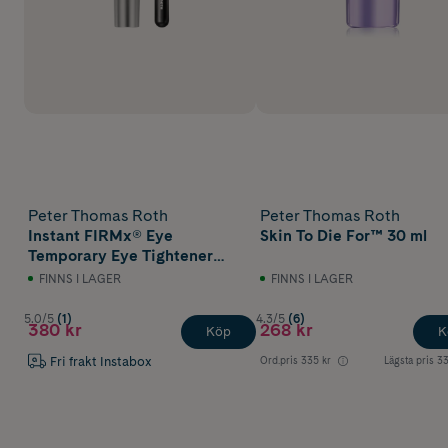
Peter Thomas Roth
Peter Thomas Roth
Instant FIRMx® Eye
Skin To Die For™ 30 ml
Temporary Eye Tightener
Easy-Wear 20 ml + Brush
FINNS I LAGER
FINNS I LAGER
5.0/5
(1)
4.3/5
(6)
380 kr
268 kr
Köp
K
Fri frakt Instabox
Ord.pris
335 kr
Lägsta pris
33