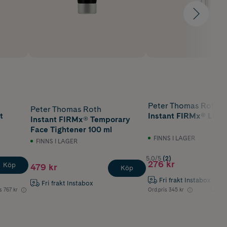
Peter Thomas Roth
Peter Thomas Roth
t
Instant FIRMx® Lip Fi
Instant FIRMx® Temporary
Face Tightener 100 ml
FINNS I LAGER
FINNS I LAGER
5.0/5
(2)
276 kr
Köp
479 kr
Köp
Fri frakt Instabox
Fri frakt Instabox
s
767 kr
Ord.pris
345 kr
Lägsta 