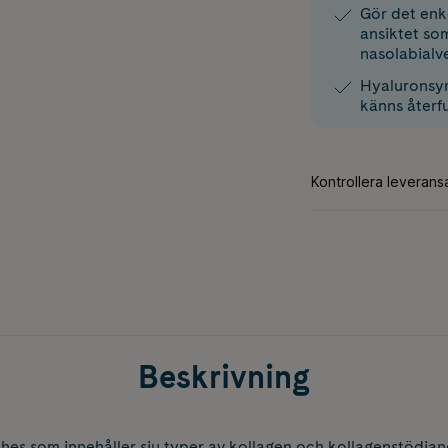
Gör det enk
ansiktet so
nasolabialv
Hyaluronsyr
känns återf
Beskrivning
hes som innehåller sju typer av kollagen och kollagenstödja