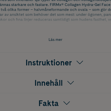
kännas starkare och fastare. FIRMx® Collagen Hydra-Gel Face
i två olika former – halvmåneformande och ovala – som gör de
ar av ansiktet som behöver det som mest: under ögonen, pan
or och fina linjer reduceras samtidigt som hudens fasthet, v
tches med kollagen
Läs mer
fina linjer
ch elasticitet
n anti-aging formula med marint kollagen, växtkollagen och 
Instruktioner
t på fina linjer och rynkor, samt ger ökad fasthet och elastic
naminosyror, fettsyror och ett peptidkomplex för att förbättr
lane gör att huden känns återfuktad, smidig och plumpad.
Innehåll
Fakta