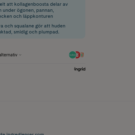
elt att kollagenboosta delar av
m under ögonen, pannan,
ecken och läppkonturen
a och squalane gör att huden
uktad, smidig och plumpad.
nde ingredienser som