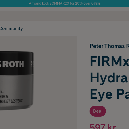
Använd kod: SOMMAR20 för 20% över 649kr
Årets Butik 2025 inom Skönhet
 frakt
✓ Rådgivning från farmaceuter & hudterapeuter
✓ Poäng på alla
Community
Peter Thomas 
FIRMx
Hydra
Eye P
Deal
597 kr