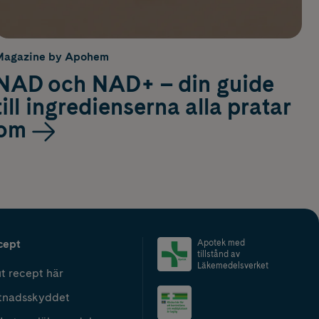
Magazine by Apohem
NAD och NAD+ – din guide
till ingredienserna alla pratar
om
cept
Apotek med
tillstånd av
Läkemedelsverket
t recept här
tnadsskyddet