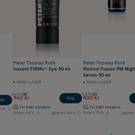
Peter Thomas Roth
Peter Thomas Roth
Instant FIRMx® Eye 30 ml
Retinol Fusion PM Nigh
Serum 30 ml
FINNS I LAGER
FINNS I LAGER
3.0/5
(9)
5.0/5
(3)
342 kr
620 kr
Köp
öp
Fri frakt Instabox
Fri frakt Instabox
2 kr
Ord.pris
428 kr
Lägsta pris
424 kr
Ord.pris
775 kr
Lägsta pri