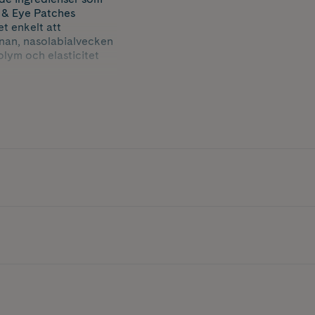
 & Eye Patches
t enkelt att
nan, nasolabialvecken
olym och elasticitet
hydrolyserat kollagen
itet. Innehåller även
a resultaten.