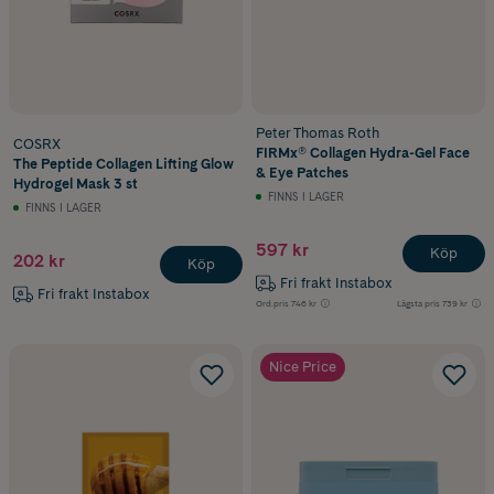
Peter Thomas Roth
COSRX
FIRMx® Collagen Hydra-Gel Face
The Peptide Collagen Lifting Glow
& Eye Patches
Hydrogel Mask 3 st
FINNS I LAGER
FINNS I LAGER
597 kr
Köp
202 kr
Köp
Fri frakt Instabox
Fri frakt Instabox
Ord.pris
746 kr
Lägsta pris
739 kr
Nice Price