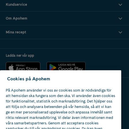
Kundservice
Om Apohem
Mina recept
Ladda ner vår app
Cookies på Apohem
På Apohem använder vi oss av cookies som är nödvändiga för
Apotek med tillstånd
att hemsidan ska fungera som den ska. Vi använder även cookies
av Läkemedelsverket
för funktionalitet, statistik och marknadsföring. Det hjälper oss
att följa och analysera beteenden på vår hemsida, så att vi kan
ge en mer personaliserad upplevelse och anpassa innehåll samt
rikta relevant marknadsföring. Vi delar även informationen med
våra samarbetspartners. Genom att acceptera cookies
samtycker du till vår användning av cookies. Du kan även
2024