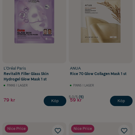
L'Oréal Paris
ANUA
Revitalift Filler Glass Skin
Rice 70 Glow Collagen Mask 1 st
Hydrogel Glow Mask 1 st
FINNS I LAGER
FINNS I LAGER
5.0/5
(5)
79 kr
59 kr
Köp
Köp
Nice Price
Nice Price