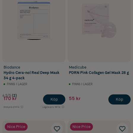
Biodance
Medicube
Hydro Cera-nol Real Deep Mask
PDRN Pink Collagen Gel Mask 28 g
34 g 4-pack
FINNS I LAGER
FINNS I LAGER
4.5/5
(2)
170 kr
55 kr
Köp
Köp
Ord.pris
213 kr
Lägsta pris
181 kr
Nice Price
Nice Price