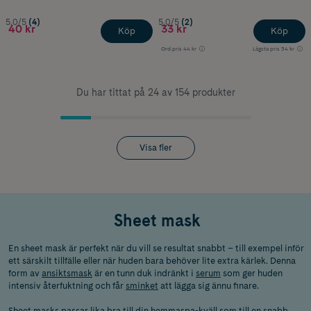
5.0/5
(4)
5.0/5
(2)
40 kr
33 kr
Köp
Köp
Ord.pris
44 kr
Lägsta pris
34 kr
Du har tittat på 24 av 154 produkter
Visa fler
Sheet mask
En sheet mask är perfekt när du vill se resultat snabbt – till exempel inför
ett särskilt tillfälle eller när huden bara behöver lite extra kärlek. Denna
form av
ansiktsmask
är en tunn duk indränkt i
serum
som ger huden
intensiv återfuktning och får
sminket
att lägga sig ännu finare.
Sheet masks passar lika bra till din hemmaspa-kväll som till en snabb