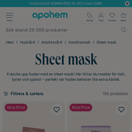
Använd kod: SOMMAR20 för 20% över 649kr
Årets Butik 2025 inom Skönhet
✓ Fri frakt
Meny
Recept
Profil
Favoriter
Kassa
✓ Rådgivning från farmaceuter & hudterapeuter
✓ Poäng på alla köp*
Hem
Hudvård
Ansiktsvård
Ansiktsmask
Sheet mask
Sheet mask
Fräscha upp huden med en sheet mask! Här hittar du masker för fukt,
lyster och spänst – perfekt när huden behöver lite extra kärlek.
154 produkter
Filtrera & sortera
Nice Price
Nice Price