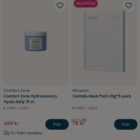
Nice Price
Comfort Zone
Mixsoon
Comfort Zone Hydramemory
Centella Mask Pack 25g*5-pack
Hyalu-daily 15 st
FINNS I LAGER
FINNS I LAGER
5.0/5
(1)
493 kr
79 kr
Köp
Köp
Fri frakt Instabox