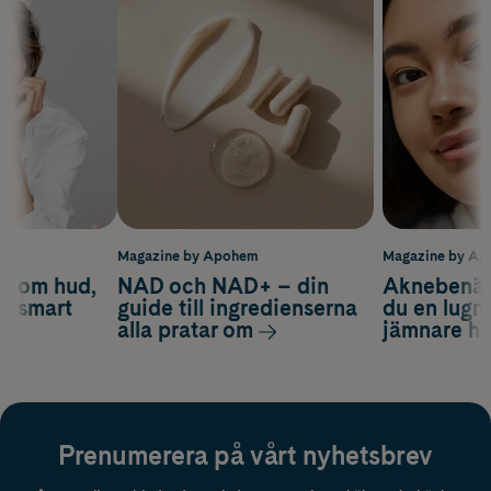
molekyl som spelar en viktig roll för hudens struktur och fasthet. NAG
kan blockera melaninbildningen, vilket ger en jämnare hudton med fin
lyster.
Vegansk formula.
m
Magazine by Apohem
Magazine by A
d om hud,
NAD och NAD+ – din
Aknebenäge
ch smart
guide till ingredienserna
du en lugn
alla pratar om
jämnare h
Prenumerera på vårt nyhetsbrev