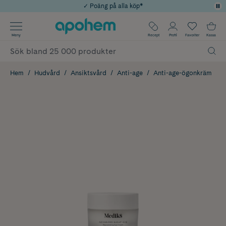
✓ Poäng på alla köp*
✓ Rådgivning från farmaceuter & hudterapeuter
Använd kod: SOMMAR20 för 20% över 649kr
Årets Butik 2025 inom Skönhet
✓ Fri frakt
Meny
Recept
Profil
Favoriter
Kassa
Hem
Hudvård
Ansiktsvård
Anti-age
Anti-age-ögonkräm