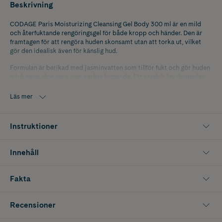
Beskrivning
CODAGE Paris Moisturizing Cleansing Gel Body 300 ml är en mild
och återfuktande rengöringsgel för både kropp och händer. Den är
framtagen för att rengöra huden skonsamt utan att torka ut, vilket
gör den idealisk även för känslig hud.
Formulan är berikad med jasminvatten som tillför fukt och gör huden
mjuk samt aloe vera som verkar lugnande. Ett särskilt lipidkomplex
hjälper dessutom till att återställa hudens naturliga fetter och stärka
hudbarriären. Gelen är fri från uttorkande SLS och har en lyxig doft
Läs mer
med inslag av bergamott, rabarber, viol, kokos, lila, patchouli, vanilj
och mysk.
Instruktioner
Passar för daglig rengöring och lämnar huden ren, återfuktad och
behagligt doftande.
Innehåll
Innehåller 300 ml.
Fakta
Recensioner