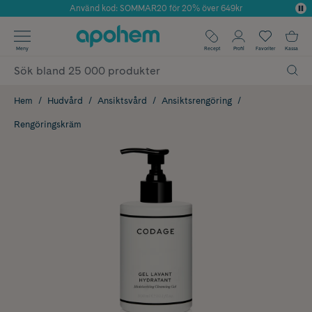
Använd kod: SOMMAR20 för 20% över 649kr
Årets Butik 2025 inom Skönhet
✓ Fri frakt
Meny
Recept
Profil
Favoriter
Kassa
✓ Rådgivning från farmaceuter & hudterapeuter
✓ Poäng på alla köp*
Hem
Hudvård
Ansiktsvård
Ansiktsrengöring
Rengöringskräm