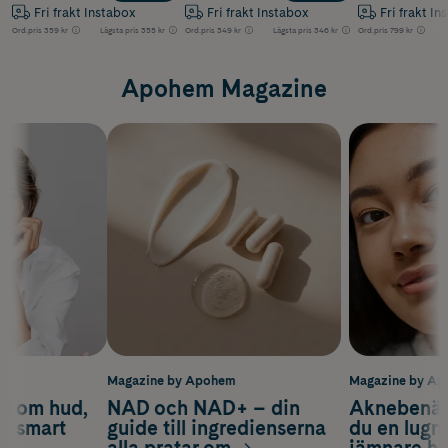
Fri frakt Instabox
Fri frakt Instabox
Fri frakt In
Ord.pris
359 kr
Lägsta pris
355 kr
Ord.pris
349 kr
Lägsta pris
346 kr
Ord.pris
799 kr
Apohem Magazine
m
Magazine by Apohem
Magazine by A
d om hud,
NAD och NAD+ – din
Aknebenäge
ch smart
guide till ingredienserna
du en lugn