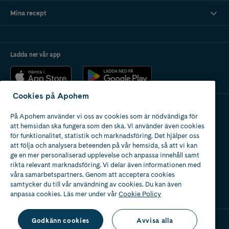
Mina recept
Ladda ner vår app
Cookies på Apohem
På Apohem använder vi oss av cookies som är nödvändiga för
Apotek med tillstånd
att hemsidan ska fungera som den ska. Vi använder även cookies
av Läkemedelsverket
för funktionalitet, statistik och marknadsföring. Det hjälper oss
att följa och analysera beteenden på vår hemsida, så att vi kan
ge en mer personaliserad upplevelse och anpassa innehåll samt
rikta relevant marknadsföring. Vi delar även informationen med
våra samarbetspartners. Genom att acceptera cookies
samtycker du till vår användning av cookies. Du kan även
2024
anpassa cookies. Läs mer under vår
Cookie Policy
Godkänn cookies
Avvisa alla