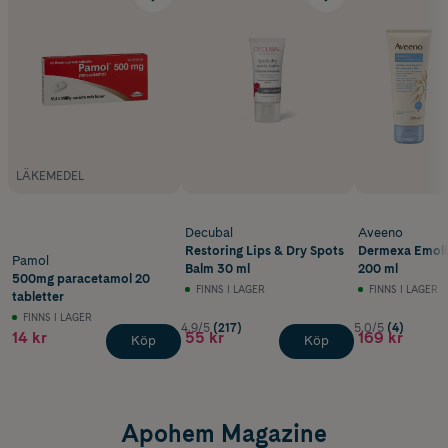
LÄKEMEDEL
Decubal
Aveeno
Restoring Lips & Dry Spots
Dermexa Emoll
Pamol
Balm 30 ml
200 ml
500mg paracetamol 20
FINNS I LAGER
FINNS I LAGER
tabletter
FINNS I LAGER
4.9/5
(217)
5.0/5
(4)
14 kr
55 kr
169 kr
Köp
Köp
Apohem Magazine