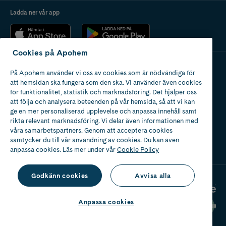
Ladda ner vår app
Cookies på Apohem
På Apohem använder vi oss av cookies som är nödvändiga för
Apotek med tillstånd
att hemsidan ska fungera som den ska. Vi använder även cookies
av Läkemedelsverket
för funktionalitet, statistik och marknadsföring. Det hjälper oss
att följa och analysera beteenden på vår hemsida, så att vi kan
ge en mer personaliserad upplevelse och anpassa innehåll samt
rikta relevant marknadsföring. Vi delar även informationen med
våra samarbetspartners. Genom att acceptera cookies
samtycker du till vår användning av cookies. Du kan även
2024
anpassa cookies. Läs mer under vår
Cookie Policy
Godkänn cookies
Avvisa alla
Anpassa cookies