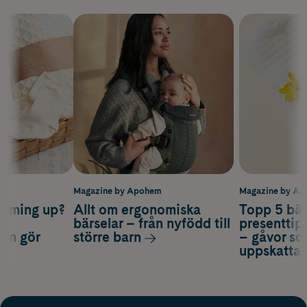
m
Magazine by Apohem
Magazine by A
coming up?
Allt om ergonomiska
Topp 5 bäs
a
bärselar – från nyfödd till
presenttips
som gör
större barn
– gåvor so
uppskatta