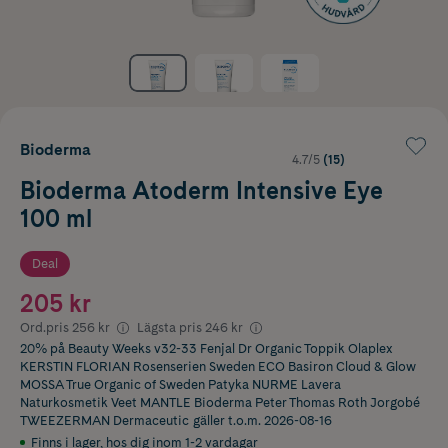
Bioderma
4.7/5
(15)
Bioderma Atoderm Intensive Eye
100 ml
Deal
205 kr
Ord.pris
256 kr
Lägsta pris
246 kr
20% på Beauty Weeks v32-33 Fenjal Dr Organic Toppik Olaplex
KERSTIN FLORIAN Rosenserien Sweden ECO Basiron Cloud & Glow
MOSSA True Organic of Sweden Patyka NURME Lavera
Naturkosmetik Veet MANTLE Bioderma Peter Thomas Roth Jorgobé
TWEEZERMAN Dermaceutic
gäller t.o.m. 2026-08-16
Finns i lager
,
hos dig inom 1-2 vardagar