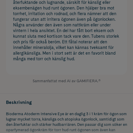
återfuktande och lugnande, särskilt för känslig eller
eksembenägen hud runt ögonen. Den hjälper bra mot
torrhet, irritation och rodnad, och flera nämner att den
fungerar utan att irritera ögonen även på ögonlocken.
Några använder den även som nattkräm eller under
vintern i hela ansiktet. En del har fått bort eksem och
kunnat sluta med kortison tack vare den. Tubens storlek
och pris får också beröm. Ett fåtal noterar att den
innehåller mineralolja, vilket kan kännas tveksamt för
allergikänsliga. Men i stort sett är det en favorit bland
många med torr och känslig hud.
Sammanfattat med AI av GAMIFIERA.®
Beskrivning
Bioderma Atoderm Intensive Eye är en daglig 3 i 1 kräm för ögon som
lugnar mycket torra, känsliga och atopiska ögonlock, samtidigt som
den återfuktar och stärker hudbarriären. Den passar dig som söker en
oparfymerad ögonkräm för torr hud runt ögonen som även kan